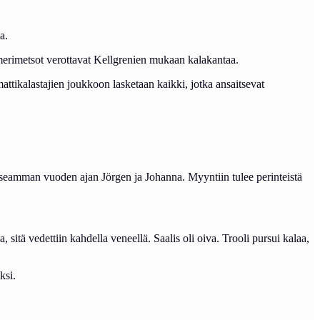
a.
i merimetsot verottavat Kellgrenien mukaan kalakantaa.
ttikalastajien joukkoon lasketaan kaikki, jotka ansaitsevat
seamman vuoden ajan Jörgen ja Johanna. Myyntiin tulee perinteistä
 sitä vedettiin kahdella veneellä. Saalis oli oiva. Trooli pursui kalaa,
ksi.