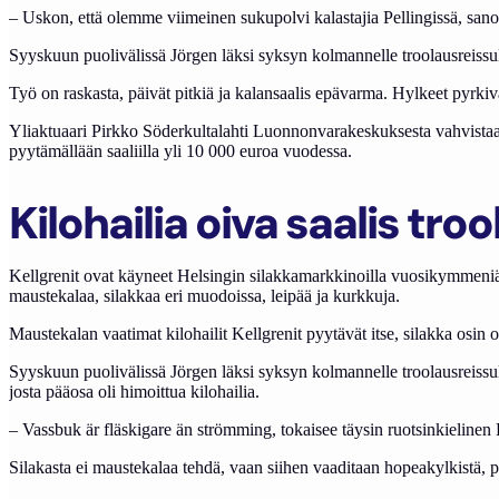
– Uskon, että olemme viimeinen sukupolvi kalastajia Pellingissä, sano
Syyskuun puolivälissä Jörgen läksi syksyn kolmannelle troolausreissulle
Työ on raskasta, päivät pitkiä ja kalansaalis epävarma. Hylkeet pyrkiv
Yliaktuaari Pirkko Söderkultalahti Luonnonvarakeskuksesta vahvistaa k
pyytämällään saaliilla yli 10 000 euroa vuodessa.
Kilohailia oiva saalis trool
Kellgrenit ovat käyneet Helsingin silakkamarkkinoilla vuosikymmeni
maustekalaa, silakkaa eri muodoissa, leipää ja kurkkuja.
Maustekalan vaatimat kilohailit Kellgrenit pyytävät itse, silakka osin o
Syyskuun puolivälissä Jörgen läksi syksyn kolmannelle troolausreissulle 
josta pääosa oli himoittua kilohailia.
– Vassbuk är fläskigare än strömming, tokaisee täysin ruotsinkielinen 
Silakasta ei maustekalaa tehdä, vaan siihen vaaditaan hopeakylkistä, p