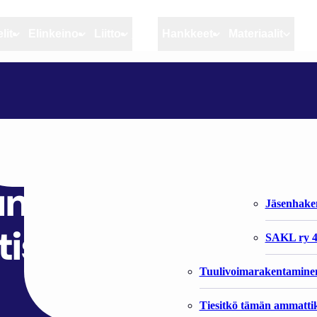
lit
Elinkeino
Liitto
MSC
Hankkeet
Materiaalit
Artikkelit
Elinkeino
Liitto
KOTIMAINEN KALA KATOAA RUOKAPÖYDÄSTÄ KUN KALASTAJIEN AMMATTIKUNTA KUTISTUU
Ajankohtaista
Kiintiöseuranta
Organisaat
Blogit
Rannikko ja sisävesikal
Liiton vast
katoaa
Heikin horisontista
Elinkeinokalatalouden t
Jäsenjärje
n kalastajien
Kalat ja kalatalous
Jäsenhak
tistuu
Vahinkoeläimet
SAKL ry 4
Tuulivoimarakentamine
Tiesitkö tämän ammattik