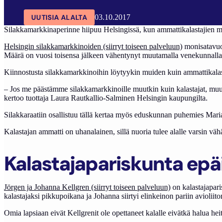
UUTISIA ALALTA
03.10.2017
Silakkamarkkinaperinne hiipuu Helsingissä, kun ammattikalastajien mä
Helsingin silakkamarkkinoiden (siirryt toiseen palveluun)
monisatavuot
Määrä on vuosi toisensa jälkeen vähentynyt muutamalla venekunnalla
Kiinnostusta silakkamarkkinoihin löytyykin muiden kuin ammattikalast
– Jos me päästämme silakkamarkkinoille muutkin kuin kalastajat, muu
kertoo tuottaja Laura Rautkallio-Salminen Helsingin kaupungilta.
Silakkaraatiin osallistuu tällä kertaa myös eduskunnan puhemies Mari
Kalastajan ammatti on uhanalainen, sillä nuoria tulee alalle varsin 
Kalastajapariskunta epäi
Jörgen ja Johanna Kellgren (siirryt toiseen palveluun)
on kalastajapari
kalastajaksi pikkupoikana ja Johanna siirtyi elinkeinon pariin avioliit
Omia lapsiaan eivät Kellgrenit ole opettaneet kalalle eivätkä halua he