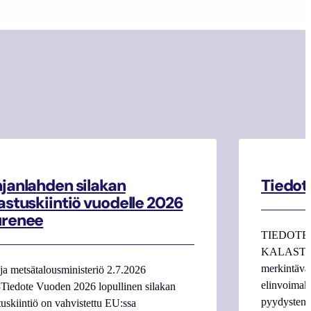
janlahden silakan
Tiedot
astuskiintiö vuodelle 2026
urenee
TIEDOTE
KALASTAJI
merkintäva
ja metsätalousministeriö 2.7.2026
elinvoimake
Tiedote Vuoden 2026 lopullinen silakan
pyydysten m
tuskiintiö on vahvistettu EU:ssa