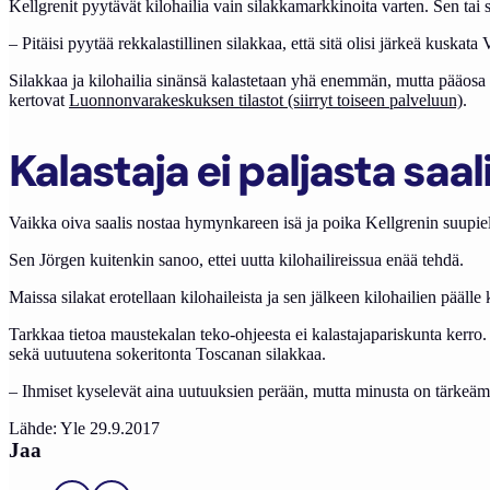
Kellgrenit pyytävät kilohailia vain silakkamarkkinoita varten. Sen tai si
– Pitäisi pyytää rekkalastillinen silakkaa, että sitä olisi järkeä kuskata
Silakkaa ja kilohailia sinänsä kalastetaan yhä enemmän, mutta pääosa s
kertovat
Luonnonvarakeskuksen tilastot (siirryt toiseen palveluun)
.
Kalastaja ei paljasta saa
Vaikka oiva saalis nostaa hymynkareen isä ja poika Kellgrenin suupiel
Sen Jörgen kuitenkin sanoo, ettei uutta kilohailireissua enää tehdä.
Maissa silakat erotellaan kilohaileista ja sen jälkeen kilohailien pääl
Tarkkaa tietoa maustekalan teko-ohjeesta ei kalastajapariskunta kerro.
sekä uutuutena sokeritonta Toscanan silakkaa.
– Ihmiset kyselevät aina uutuuksien perään, mutta minusta on tärkeäm
Lähde: Yle 29.9.2017
Jaa