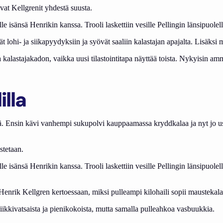
vat Kellgrenit yhdestä suusta.
 isänsä Henrikin kanssa. Trooli laskettiin vesille Pellingin länsipuolell
ät lohi- ja siikapyydyksiin ja syövät saaliin kalastajan apajalta. Lisäks
alastajakadon, vaikka uusi tilastointitapa näyttää toista. Nykyisin amma
illa
ä. Ensin kävi vanhempi sukupolvi kauppaamassa kryddkalaa ja nyt jo u
stetaan.
isänsä Henrikin kanssa. Trooli laskettiin vesille Pellingin länsipuolella,
Henrik Kellgren kertoessaan, miksi pulleampi kilohaili sopii maustekala
iikkivatsaista ja pienikokoista, mutta samalla pulleahkoa vasbuukkia.