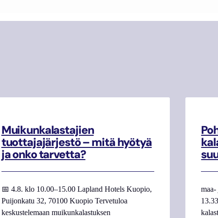
Muikunkalastajien
Poh
tuottajajärjestö – mitä hyötyä
kal
ja onko tarvetta?
su
📅 4.8. klo 10.00–15.00 Lapland Hotels Kuopio,
maa- 
Puijonkatu 32, 70100 Kuopio Tervetuloa
13.33
keskustelemaan muikunkalastuksen
kalas