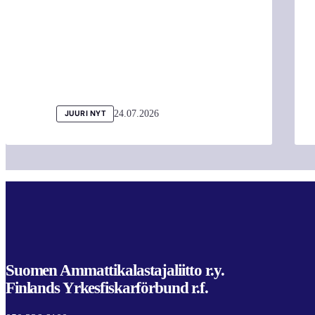
24.07.2026
JUURI NYT
Suomen Ammattikalastajaliitto r.y.
Finlands Yrkesfiskarförbund r.f.