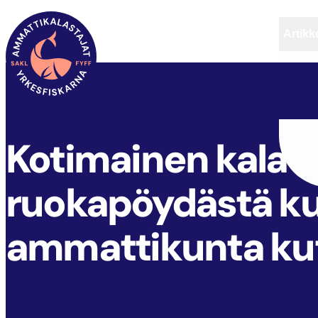
Artikke
SAKL
ARTIKKELIT
AJANKOHTAISTA
Kotimainen kala 
ruokapöydästä ku
ammattikunta ku