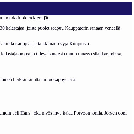
ut markkinoiden kiertäjät.
 kalastajaa, joista puolet saapuu Kauppatorin rantaan veneellä.
 kalakukkokauppias ja talkkunanmyyjä Kuopiosta.
 kalastaja-ammatin tulevaisuudesta muun muassa silakkaraadissa,
vinainen herkku kuluttajan ruokapöydässä.
 samoin veli Hans, joka myös myy kalaa Porvoon torilla. Jörgen oppi