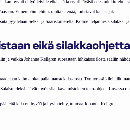
lakan pyynti ei lyö leiville eikä sitä kerry riittävästi edes minkinrehuksi
 Vaasaan. Ennen näin tehtiin, mutta ei enää, todistavat kalastajat.
iitä pyydetään Selkä- ja Saaristomereltä. Kolme neljännestä silakka- ja 
listaan eikä silakkaohjett
iin ja vaikka Johanna Kellgren suorastaan hihkaisee ilosta saaliin nähde
le kaadetaan kahmalokaupalla maustekalaseosta. Tynnyrissä kilohailit mau
 Salaisuudeksi jäävät myös silakkavalmisteiden teko-ohjeet. Luvassa on ma
pää, että kala on hyvää ja hyvin tehty, tuumaa Johanna Kellgren.