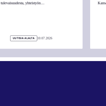
tulevaisuudesta, yhteistyön…
Kans
10.07.2026
UUTISIA ALALTA