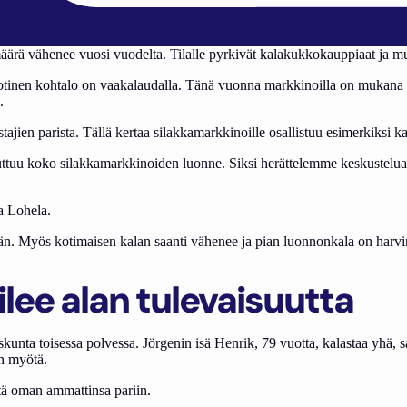
ärä vähenee vuosi vuodelta. Tilalle pyrkivät kalakukkokauppiaat ja mu
inen kohtalo on vaakalaudalla. Tänä vuonna markkinoilla on mukana 30
.
ajien parista. Tällä kertaa silakkamarkkinoille osallistuu esimerkiksi
ttuu koko silakkamarkkinoiden luonne. Siksi herättelemme keskustelua
a Lohela.
vähän. Myös kotimaisen kalan saanti vähenee ja pian luonnonkala on har
lee alan tulevaisuutta
skunta toisessa polvessa. Jörgenin isä Henrik, 79 vuotta, kalastaa yhä,
on myötä.
itä oman ammattinsa pariin.