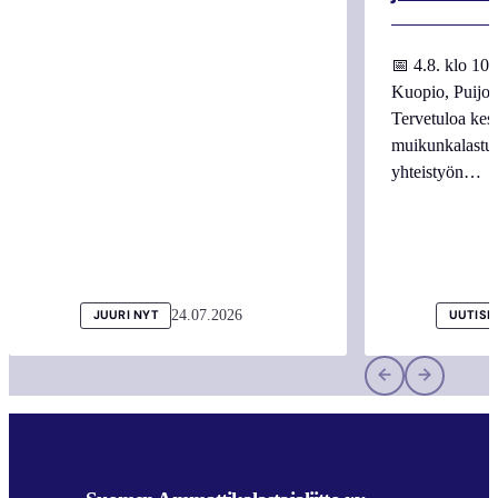
📅 4.8. klo 10
Kuopio, Puijo
Tervetuloa kes
muikunkalastuk
yhteistyön…
24.07.2026
JUURI NYT
UUTISI