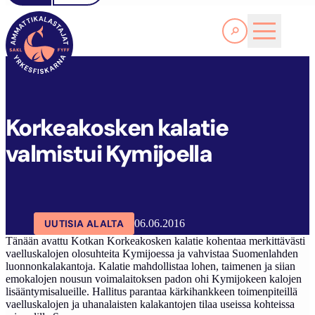
Lue lisää
K
ORKEAKOSKEN KALATIE VALMISTUI KYMIJOELLA
SAKL
ARTIKKELIT
AJANKOHTAISTA
Korkeakosken kalatie
valmistui Kymijoella
UUTISIA ALALTA
06.06.2016
Tänään avattu Kotkan Korkeakosken kalatie kohentaa merkittävästi
vaelluskalojen olosuhteita Kymijoessa ja vahvistaa Suomenlahden
luonnonkalakantoja. Kalatie mahdollistaa lohen, taimenen ja siian
emokalojen nousun voimalaitoksen padon ohi Kymijokeen kalojen
lisääntymisalueille. Hallitus parantaa kärkihankkeen toimenpiteillä
vaelluskalojen ja uhanalaisten kalakantojen tilaa useissa kohteissa