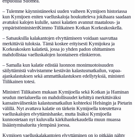
eripuolilla Suomea.
– Tulemme käynnistäneeksi uuden vaiheen Kymijoen historiassa
kun Kymijoen eniten vaelluskaloja houkutteleva jokihaara saadaan
avatuksi kalojen kululle, sanoi kalatien avannut maatalous- ja
ympäristöministeriKimmo Tiilikainen Kotkan Korkeakoskella.
– Satsauksilla kalakantojen elvyttämiseen voidaan saavuttaa
merkittäviä tuloksia. Tämä koskee erityisesti Kymijokea ja
Korkeakosken kalatietä, jossa jo yhden padon ohittaminen
mahdollistaa vaelluskalojen luontaiseen elinkierron.
– Samalla kun kalatie edistää luonnon monimuotoisuuden
säilyttämistä vahvistamme kestävän kalastusmatkailun, vapaa-
ajankalastuksen sekä ammattikalastuksen edellytyksiä, ministeri
Tiilikainen totesi.
Ministeri Tiilikaisen mukaan Kymijoella sekä Kotkan ja Haminan
seudun merialueella on mahdollisuudet kehittyä merkittäväksi
kansainvälisenkin kalastusmatkailun kohteeksi Helsingin ja Pietarin
välillä. Nyt avattava kalatie on tärkein Kymijoella toteutettava
vaelluskalojen elvyttämishanke, mutta lisäksi Kymijoella
kunnostetaan nyt kuluvalla kärkihankekaudella muun muassa
lisääntymisalueita ylempänä joessa.
Kymijoen vaelluskalakantojen elvyttäminen on jo pitkään nähty