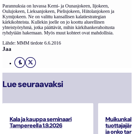
Parannuksia on luvassa Kemi- ja Ounasjokeen, Iijokeen,
Oulujokeen, Lieksanjokeen, Pielisjokeen, Hiitolanjokeen ja
Kymijokeen. Ne on valittu kansallisen kalatiestrategian
kärkikohteista. Kullekin joelle on jo koottu alueellinen
yhteistyöryhmä, jotka päättävät, mihin kärkihankerahoitusta
ryhdytään hakemaan. Myös muut kohteet ovat mahdollisia.
Lähde: MMM tiedote 6.6.2016
Jaa
Facebook
X
Lue seuraavaksi
Kala ja kauppa seminaari
Muikunkala
Tampereella 1.9.2026
tuottajajär
ja onko tar