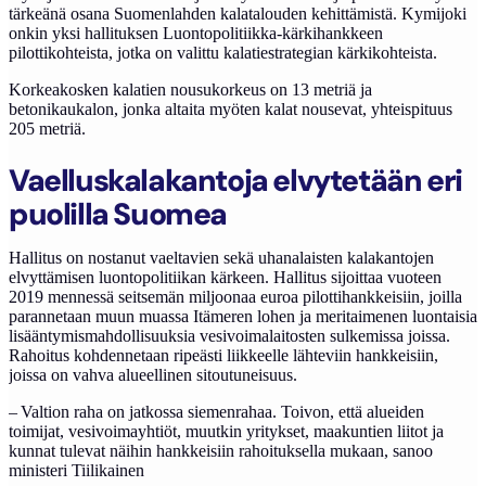
tärkeänä osana Suomenlahden kalatalouden kehittämistä. Kymijoki
onkin yksi hallituksen Luontopolitiikka-kärkihankkeen
pilottikohteista, jotka on valittu kalatiestrategian kärkikohteista.
Korkeakosken kalatien nousukorkeus on 13 metriä ja
betonikaukalon, jonka altaita myöten kalat nousevat, yhteispituus
205 metriä.
Vaelluskalakantoja elvytetään eri
puolilla Suomea
Hallitus on nostanut vaeltavien sekä uhanalaisten kalakantojen
elvyttämisen luontopolitiikan kärkeen. Hallitus sijoittaa vuoteen
2019 mennessä seitsemän miljoonaa euroa pilottihankkeisiin, joilla
parannetaan muun muassa Itämeren lohen ja meritaimenen luontaisia
lisääntymismahdollisuuksia vesivoimalaitosten sulkemissa joissa.
Rahoitus kohdennetaan ripeästi liikkeelle lähteviin hankkeisiin,
joissa on vahva alueellinen sitoutuneisuus.
– Valtion raha on jatkossa siemenrahaa. Toivon, että alueiden
toimijat, vesivoimayhtiöt, muutkin yritykset, maakuntien liitot ja
kunnat tulevat näihin hankkeisiin rahoituksella mukaan, sanoo
ministeri Tiilikainen