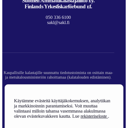
Suomen Ammattikalastajaliitto r.y.
Finlands Yrkesfiskarförbund r.f.
050 336 6100
sakl@sakl.fi
Kaupallisille kalastajille suunnattu tiedotustoiminta on osittain maa-
ja metsätalousministeriön rahoittamaa (kalatalouden edistäminen).
© 2026 Suomen Ammattikalastajaliitto ry.
Rekisteriseloste
Käytämme evästeitä käyttäjäkokemuksen, analytiikan
ja markkinoinnin parantamiseksi. Voit muuttaa
Sivuston toteutus
valintaasi milloin tahansa vasemmassa alakulmassa
olevan evästekuvakkeen kautta. Lue
rekisteriseloste
.