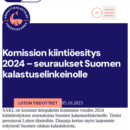
Lue lisää
K
OMISSION KIINTIÖESITYS 2024 – SEURAUKSET SUOMEN KALASTUSELINKEINOLLE
SAKL
ARTIKKELIT
AJANKOHTAISTA
Komission kiintiöesitys
2024 – seuraukset Suomen
kalastuselinkeinolle
LIITON TIEDOTTEET
05.10.2023
SAKL on koonnut tietopaketin komission vuoden 2024
kiintiöesityksen seurauksista Suomen kalastuselinkeinolle. Tiedot
perustuvat Luken tilastoihin. Diasarja kertoo myös laajemmin
erityisesti Suomen silakan kalastuksesta.