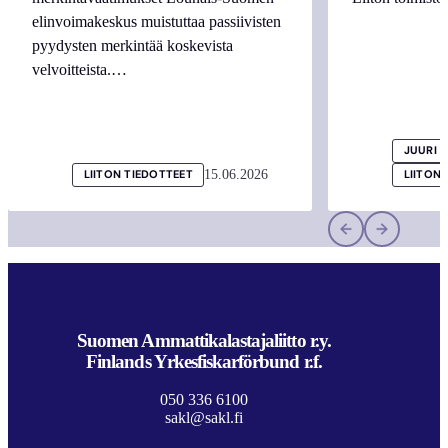
elinvoimakeskus muistuttaa passiivisten
pyydysten merkintää koskevista
velvoitteista.…
JUURI 
15.06.2026
LIITON TIEDOTTEET
LIITON
Suomen Ammattikalastajaliitto r.y.
Finlands Yrkesfiskarförbund r.f.
050 336 6100
sakl@sakl.fi