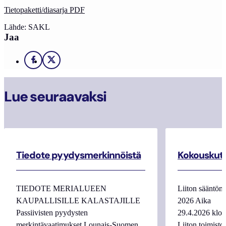
Tietopaketti/diasarja PDF
Lähde: SAKL
Jaa
Facebook
X
Lue seuraavaksi
Tiedote pyydysmerkinnöistä
Kokouskutsu
TIEDOTE MERIALUEEN
Liiton sääntöm
KAUPALLISILLE KALASTAJILLE
2026 Aika 
Passiivisten pyydysten
29.4.2026 kl
merkintävaatimukset Lounais-Suomen
Liiton toimist