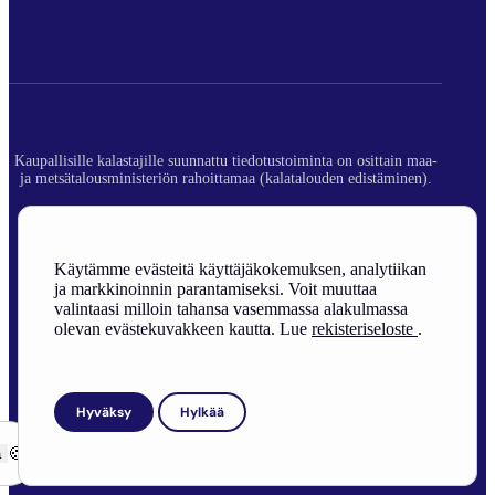
Kaupallisille kalastajille suunnattu tiedotustoiminta on osittain maa-
ja metsätalousministeriön rahoittamaa (kalatalouden edistäminen).
© 2026 Suomen Ammattikalastajaliitto ry.
Rekisteriseloste
Käytämme evästeitä käyttäjäkokemuksen, analytiikan
ja markkinoinnin parantamiseksi. Voit muuttaa
Sivuston toteutus
valintaasi milloin tahansa vasemmassa alakulmassa
olevan evästekuvakkeen kautta. Lue
rekisteriseloste
.
Hyväksy
Hylkää
ä