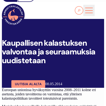
Lue lisää
K
AUPALLISEN KALASTUKSEN VALVONTAA JA SEURAAMUKSIA UUDISTETAAN
SAKL
ARTIKKELIT
AJANKOHTAISTA
Kaupallisen kalastuksen
valvontaa ja seuraamuksia
uudistetaan
UUTISIA ALALTA
08.05.2014
Euroopan unionissa hyväksyttiin vuosina 2008–2011 kolme eri
asetusta, joiden tavoitteena on varmistaa, että yhteisen
kalastuspolitiikan tavoitteet toteutuisivat paremmin.