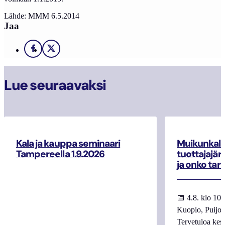
Lähde: MMM 6.5.2014
Jaa
Facebook
X
Lue seuraavaksi
Kala ja kauppa seminaari
Muikunkala
Tampereella 1.9.2026
tuottajajär
ja onko tar
📅 4.8. klo 10
Kuopio, Puijo
Tervetuloa kes