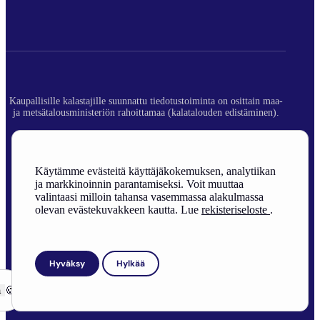
Kaupallisille kalastajille suunnattu tiedotustoiminta on osittain maa-
ja metsätalousministeriön rahoittamaa (kalatalouden edistäminen).
© 2026 Suomen Ammattikalastajaliitto ry.
Rekisteriseloste
Käytämme evästeitä käyttäjäkokemuksen, analytiikan
ja markkinoinnin parantamiseksi. Voit muuttaa
Sivuston toteutus
valintaasi milloin tahansa vasemmassa alakulmassa
olevan evästekuvakkeen kautta. Lue
rekisteriseloste
.
Hyväksy
Hylkää
ä