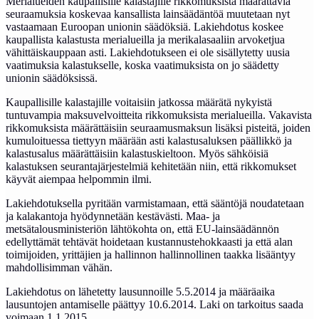
Merialueiden kaupallisille kalastajille rikkomuksista määrättäviä
seuraamuksia koskevaa kansallista lainsäädäntöä muutetaan nyt
vastaamaan Euroopan unionin säädöksiä. Lakiehdotus koskee
kaupallista kalastusta merialueilla ja merikalasaaliin arvoketjua
vähittäiskauppaan asti. Lakiehdotukseen ei ole sisällytetty uusia
vaatimuksia kalastukselle, koska vaatimuksista on jo säädetty
unionin säädöksissä.
Kaupallisille kalastajille voitaisiin jatkossa määrätä nykyistä
tuntuvampia maksuvelvoitteita rikkomuksista merialueilla. Vakavista
rikkomuksista määrättäisiin seuraamusmaksun lisäksi pisteitä, joiden
kumuloituessa tiettyyn määrään asti kalastusaluksen päällikkö ja
kalastusalus määrättäisiin kalastuskieltoon. Myös sähköisiä
kalastuksen seurantajärjestelmiä kehitetään niin, että rikkomukset
käyvät aiempaa helpommin ilmi.
Lakiehdotuksella pyritään varmistamaan, että sääntöjä noudatetaan
ja kalakantoja hyödynnetään kestävästi. Maa- ja
metsätalousministeriön lähtökohta on, että EU-lainsäädännön
edellyttämät tehtävät hoidetaan kustannustehokkaasti ja että alan
toimijoiden, yrittäjien ja hallinnon hallinnollinen taakka lisääntyy
mahdollisimman vähän.
Lakiehdotus on lähetetty lausunnoille 5.5.2014 ja määräaika
lausuntojen antamiselle päättyy 10.6.2014. Laki on tarkoitus saada
voimaan 1.1.2015.