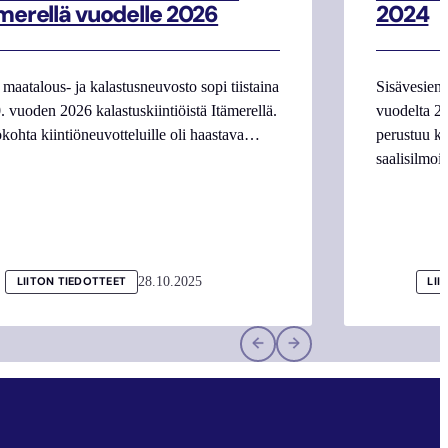
merellä vuodelle 2026
2024
maatalous- ja kalastusneuvosto sopi tiistaina
Sisävesien 
. vuoden 2026 kalastuskiintiöistä Itämerellä.
vuodelta 20
kohta kiintiöneuvotteluille oli haastava…
perustuu ka
saalisilmoi
28.10.2025
LIITON TIEDOTTEET
LII