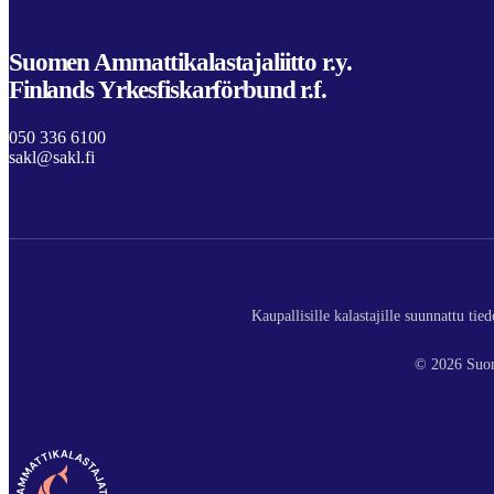
Suomen Ammattikalastajaliitto r.y.
Finlands Yrkesfiskarförbund r.f.
050 336 6100
sakl@sakl.fi
Kaupallisille kalastajille suunnattu ti
© 2026 Suom