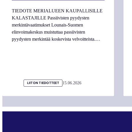
TIEDOTE MERIALUEEN KAUPALLISILLE
KALASTAJILLE Passiivisten pyydysten
merkintävaatimukset Lounais-Suomen
elinvoimakeskus muistuttaa passiivisten
pyydysten merkintää koskevista velvoitteista.…
15.06.2026
LIITON TIEDOTTEET