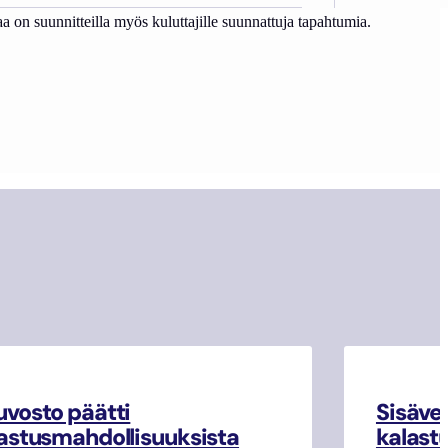
 on suunnitteilla myös kuluttajille suunnattuja tapahtumia.
vosto päätti
Sisäve
astusmahdollisuuksista
kalast