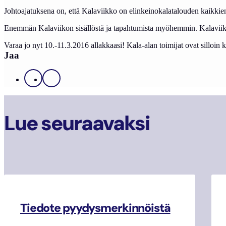
Johtoajatuksena on, että Kalaviikko on elinkeinokalatalouden kaikkien
Enemmän Kalaviikon sisällöstä ja tapahtumista myöhemmin. Kalaviik
Varaa jo nyt 10.-11.3.2016 allakkaasi! Kala-alan toimijat ovat silloin 
Jaa
Facebook
X
Lue seuraavaksi
Tiedote pyydysmerkinnöistä