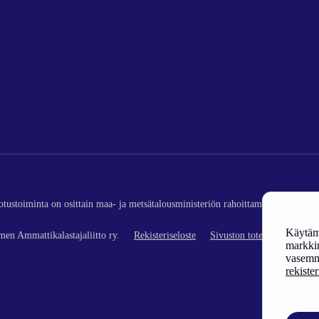
edotustoiminta on osittain maa- ja metsätalousministeriön rahoittamaa (kalatalou
Käytämm
en Ammattikalastajaliitto ry.
Rekisteriseloste
Sivuston toteutus
markkin
vasemm
rekiste