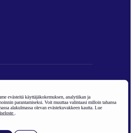
den edistäminen).
e evästeitä käyttäjäkokemuksen, analytiikan ja
oinnin parantamiseksi. Voit muuttaa valintaasi milloin tahansa
assa alakulmassa olevan evästekuvakkeen kautta. Lue
riseloste
.