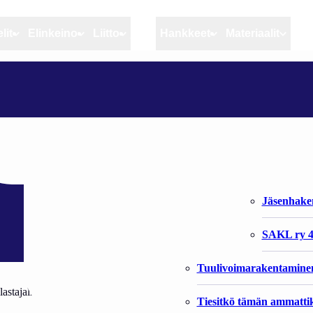
lit
Elinkeino
Liitto
MSC
Hankkeet
Materiaalit
Artikkelit
Elinkeino
Liitto
KKO 2016
Ajankohtaista
Kiintiöseuranta
Organisaat
Blogit
Rannikko ja sisävesikal
Liiton vast
Heikin horisontista
Elinkeinokalatalouden t
Jäsenjärje
Kalat ja kalatalous
Jäsenhak
Vahinkoeläimet
SAKL ry 4
Tuulivoimarakentamine
tajaliitto SAKL ry on tällä kertaa järjestelyvastuussa. Kala-alan järjest
Tiesitkö tämän ammattik