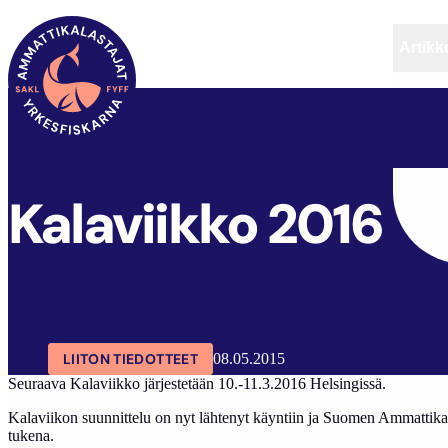
Artikke
SAKL
ARTIKKELIT
AJANKOHTAISTA
KALAVII
Kalaviikko 2016
LIITON TIEDOTTEET
08.05.2015
Seuraava Kalaviikko järjestetään 10.-11.3.2016 Helsingissä.
Kalaviikon suunnittelu on nyt lähtenyt käyntiin ja Suomen Ammattikalas
tukena.