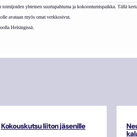
 toimijoiden yhteinen suurtapahtuma ja kokoontumispaikka. Tällä kertaa
olle avataan myös omat verkkosivut.
koolla Helsingissä.
Kokouskutsu liiton jäsenille
Neu
kal