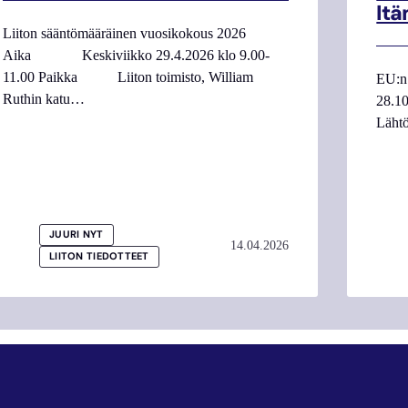
Itä
Liiton sääntömääräinen vuosikokous 2026
Aika Keskiviikko 29.4.2026 klo 9.00-
11.00 Paikka Liiton toimisto, William
EU:n 
Ruthin katu…
28.10
Lähtö
JUURI NYT
14.04.2026
LIITON TIEDOTTEET