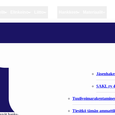
lit
Elinkeino
Liitto
MSC
Hankkeet
Materiaalit
Artikkelit
Elinkeino
Liitto
KALATALOUS- JA YMPÄRISTÖOPISTON HANKERAPORTIT
Ajankohtaista
Kiintiöseuranta
Organisaat
Blogit
Rannikko ja sisävesikal
Liiton vast
päristöopiston
Heikin horisontista
Elinkeinokalatalouden t
Jäsenjärje
Kalat ja kalatalous
Jäsenhak
Vahinkoeläimet
SAKL ry 4
Tuulivoimarakentamine
Tiesitkö tämän ammattik
yvät hankeraportit löytyvät Ammattiopisto Livian verkkosivuilta http://