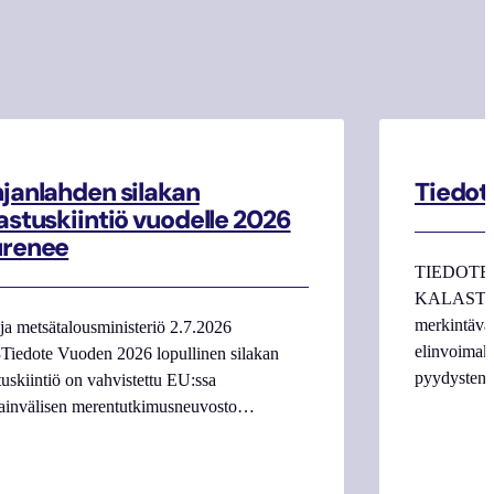
janlahden silakan
Tiedot
astuskiintiö vuodelle 2026
urenee
TIEDOTE
KALASTAJI
merkintäva
ja metsätalousministeriö 2.7.2026
elinvoimake
Tiedote Vuoden 2026 lopullinen silakan
pyydysten m
tuskiintiö on vahvistettu EU:ssa
ainvälisen merentutkimusneuvosto…