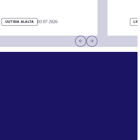
03.07.2026
UUTISIA ALALTA
LII