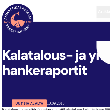
Artikke
SAKL
ARTIKKELIT
AJANKOHTAISTA
Kalatalous- ja ym
hankeraportit
UUTISIA ALALTA
13.09.2013
Kalatalous- ja ympäristöopiston ammattikalastuksen kehittämiseen liitt