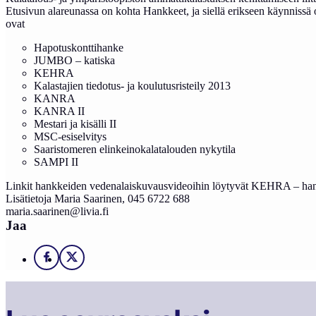
Etusivun alareunassa on kohta Hankkeet, ja siellä erikseen käynniss
ovat
Hapotuskonttihanke
JUMBO – katiska
KEHRA
Kalastajien tiedotus- ja koulutusristeily 2013
KANRA
KANRA II
Mestari ja kisälli II
MSC-esiselvitys
Saaristomeren elinkeinokalatalouden nykytila
SAMPI II
Linkit hankkeiden vedenalaiskuvausvideoihin löytyvät KEHRA – hank
Lisätietoja Maria Saarinen, 045 6722 688
maria.saarinen@livia.fi
Jaa
Facebook
X