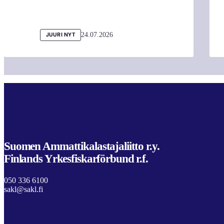
24.07.2026
JUURI NYT
Suomen Ammattikalastajaliitto r.y.
Finlands Yrkesfiskarförbund r.f.
050 336 6100
sakl@sakl.fi