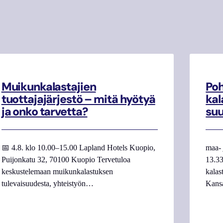
Muikunkalastajien
Poh
tuottajajärjestö – mitä hyötyä
kal
ja onko tarvetta?
su
📅 4.8. klo 10.00–15.00 Lapland Hotels Kuopio,
maa- 
Puijonkatu 32, 70100 Kuopio Tervetuloa
13.33
keskustelemaan muikunkalastuksen
kalas
tulevaisuudesta, yhteistyön…
Kans