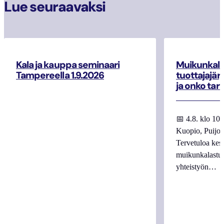
Lue seuraavaksi
Kala ja kauppa seminaari
Muikunkala
Tampereella 1.9.2026
tuottajajär
ja onko tar
📅 4.8. klo 10
Kuopio, Puijo
Tervetuloa kes
muikunkalastuk
yhteistyön…