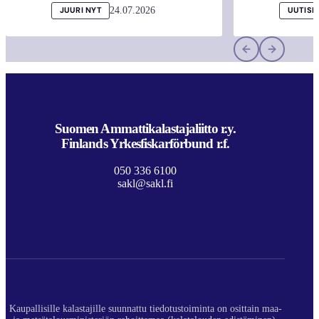
24.07.2026
JUURI NYT
UUTISI
Suomen Ammattikalastajaliitto r.y.
Finlands Yrkesfiskarförbund r.f.
050 336 6100
sakl@sakl.fi
Kaupallisille kalastajille suunnattu tiedotustoiminta on osittain maa-