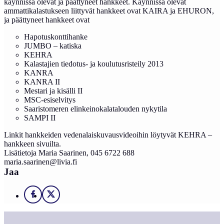
käynnissä olevat ja päättyneet hankkeet. Käynnissä olevat
ammattikalastukseen liittyvät hankkeet ovat KAIRA ja EHURON,
ja päättyneet hankkeet ovat
Hapotuskonttihanke
JUMBO – katiska
KEHRA
Kalastajien tiedotus- ja koulutusristeily 2013
KANRA
KANRA II
Mestari ja kisälli II
MSC-esiselvitys
Saaristomeren elinkeinokalatalouden nykytila
SAMPI II
Linkit hankkeiden vedenalaiskuvausvideoihin löytyvät KEHRA –
hankkeen sivuilta.
Lisätietoja Maria Saarinen, 045 6722 688
maria.saarinen@livia.fi
Jaa
Facebook
X