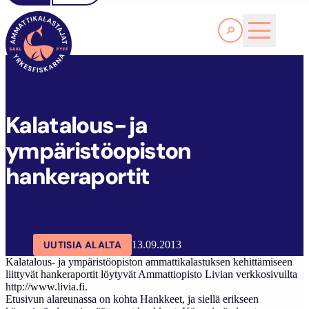
Lue lisää
K
ALATALOUS- JA YMPÄRISTÖOPISTON HANKERAPORTIT
SAKL
ARTIKKELIT
AJANKOHTAISTA
Kalatalous- ja
ympäristöopiston
hankeraportit
UUTISIA ALALTA
13.09.2013
Kalatalous- ja ympäristöopiston ammattikalastuksen kehittämiseen
liittyvät hankeraportit löytyvät Ammattiopisto Livian verkkosivuilta
http://www.livia.fi.
Etusivun alareunassa on kohta Hankkeet, ja siellä erikseen