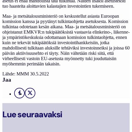
asetus ei enää mahdollista tätä tulkintaa. Näiden lisäksi asetusteksti
tuo haasteita aloittavien kalastajien investointien tukemiseen.
Maa- ja metsätalousministeriö on keskustellut asiasta Euroopan
komission kanssa ja pyytänyt tulkintaohjetta asetuksesta. Komission
tulkintaa odotetaan kesän aikana. Maa- ja metsätalousministeriö on
ohjeistanut EMKVR:n tukipäätöksistä vastaavia elinkeino-, liikenne-
ja ympäristökeskuksia odottamaan komission tulkintaohjetta, ennen
kuin ne tekevät tukipäätöksiä investointihankkeisiin, jotka
mahdollisesti tulkitaan aluksille tehtäviksi investoinneiksi ja joissa 60
päivän aktiivisuusehto ei täyty. Näin vältetään riski siitä, että
virheellisesti vastoin EU-asetusta myönnetty tuki jouduttaisiin
myöhemmin perimään takaisin.
Lähde: MMM 30.5.2022
Jaa
Facebook
X
Lue seuraavaksi