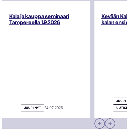
Kala ja kauppa seminaari
Kevään Kal
Tampereella 1.9.2026
kalan ensio
JUURI 
24.07.2026
JUURI NYT
UUTISI