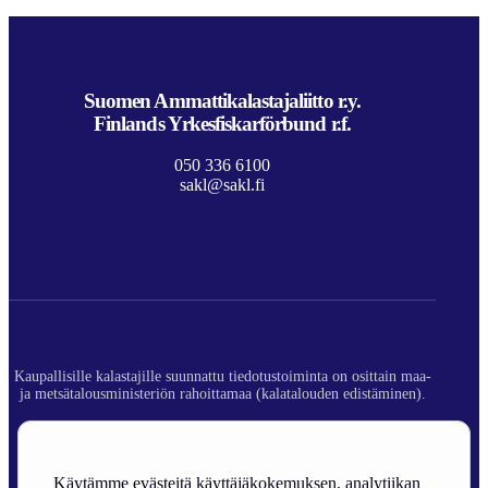
Suomen Ammattikalastajaliitto r.y.
Finlands Yrkesfiskarförbund r.f.
050 336 6100
sakl@sakl.fi
Kaupallisille kalastajille suunnattu tiedotustoiminta on osittain maa-
ja metsätalousministeriön rahoittamaa (kalatalouden edistäminen).
© 2026 Suomen Ammattikalastajaliitto ry.
Rekisteriseloste
Käytämme evästeitä käyttäjäkokemuksen, analytiikan