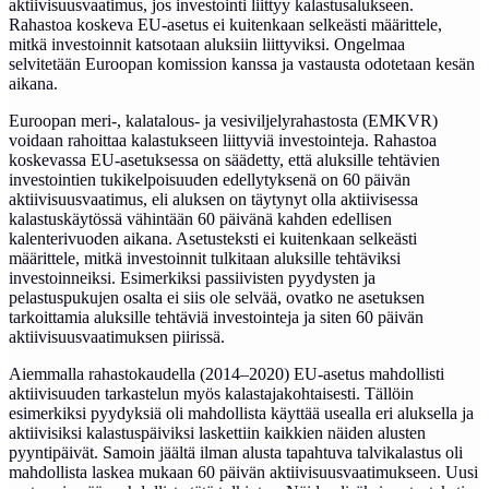
aktiivisuusvaatimus, jos investointi liittyy kalastusalukseen.
Rahastoa koskeva EU-asetus ei kuitenkaan selkeästi määrittele,
mitkä investoinnit katsotaan aluksiin liittyviksi. Ongelmaa
selvitetään Euroopan komission kanssa ja vastausta odotetaan kesän
aikana.
Euroopan meri-, kalatalous- ja vesiviljelyrahastosta (EMKVR)
voidaan rahoittaa kalastukseen liittyviä investointeja. Rahastoa
koskevassa EU-asetuksessa on säädetty, että aluksille tehtävien
investointien tukikelpoisuuden edellytyksenä on 60 päivän
aktiivisuusvaatimus, eli aluksen on täytynyt olla aktiivisessa
kalastuskäytössä vähintään 60 päivänä kahden edellisen
kalenterivuoden aikana. Asetusteksti ei kuitenkaan selkeästi
määrittele, mitkä investoinnit tulkitaan aluksille tehtäviksi
investoinneiksi. Esimerkiksi passiivisten pyydysten ja
pelastuspukujen osalta ei siis ole selvää, ovatko ne asetuksen
tarkoittamia aluksille tehtäviä investointeja ja siten 60 päivän
aktiivisuusvaatimuksen piirissä.
Aiemmalla rahastokaudella (2014–2020) EU-asetus mahdollisti
aktiivisuuden tarkastelun myös kalastajakohtaisesti. Tällöin
esimerkiksi pyydyksiä oli mahdollista käyttää usealla eri aluksella ja
aktiivisiksi kalastuspäiviksi laskettiin kaikkien näiden alusten
pyyntipäivät. Samoin jäältä ilman alusta tapahtuva talvikalastus oli
mahdollista laskea mukaan 60 päivän aktiivisuusvaatimukseen. Uusi