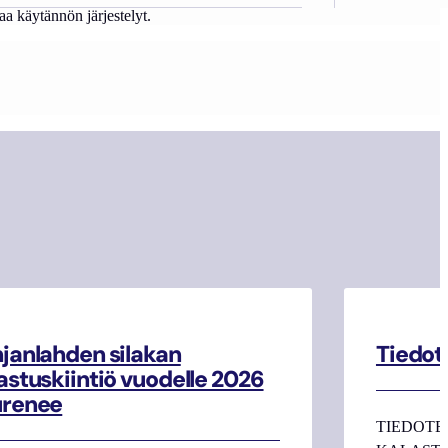
a käytännön järjestelyt.
janlahden silakan
Tiedot
astuskiintiö vuodelle 2026
urenee
TIEDOTE