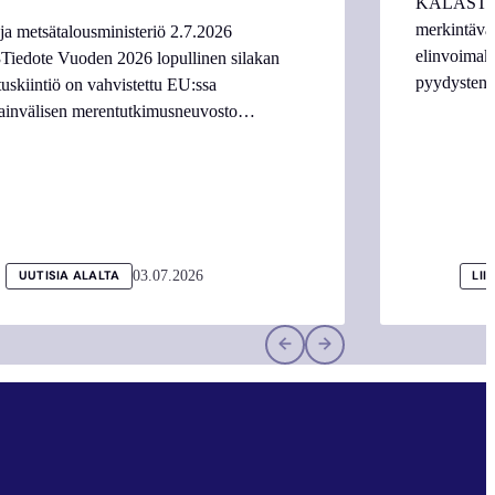
KALASTAJI
merkintäva
ja metsätalousministeriö 2.7.2026
elinvoimake
Tiedote Vuoden 2026 lopullinen silakan
pyydysten m
tuskiintiö on vahvistettu EU:ssa
ainvälisen merentutkimusneuvosto…
03.07.2026
UUTISIA ALALTA
LII