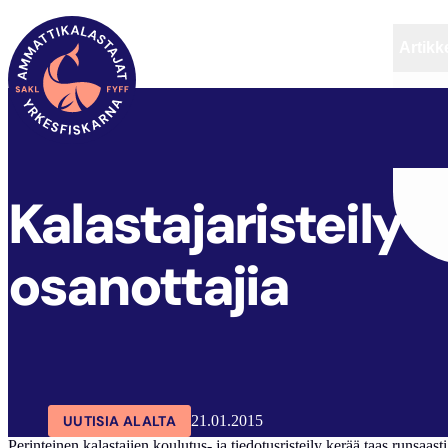
Artikke
SAKL
ARTIKKELIT
AJANKOHTAISTA
Kalastajaristeily 
osanottajia
UUTISIA ALALTA
21.01.2015
Perinteinen kalastajien koulutus- ja tiedotusristeily kerää taas runsa