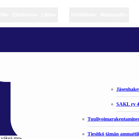
lit
Elinkeino
Liitto
MSC
Hankkeet
Materiaalit
Artikkelit
Elinkeino
Liitto
KALASTAJARISTEILY KERÄÄ TAAS PALJON OSANOTTAJIA
Ajankohtaista
Kiintiöseuranta
Organisaat
Blogit
Rannikko ja sisävesikal
Liiton vast
kerää taas paljon
Heikin horisontista
Elinkeinokalatalouden t
Jäsenjärje
Kalat ja kalatalous
Jäsenhak
Vahinkoeläimet
SAKL ry 4
Tuulivoimarakentamine
Tiesitkö tämän ammattik
asti väkeä mukaan. Risteily järjestetään 4.-5.2 Turku-Tukholma -risteily