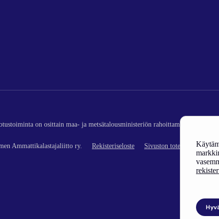
edotustoiminta on osittain maa- ja metsätalousministeriön rahoittamaa (kalatalou
Käytämm
en Ammattikalastajaliitto ry.
Rekisteriseloste
Sivuston toteutus
markkin
vasemm
rekiste
Hyv