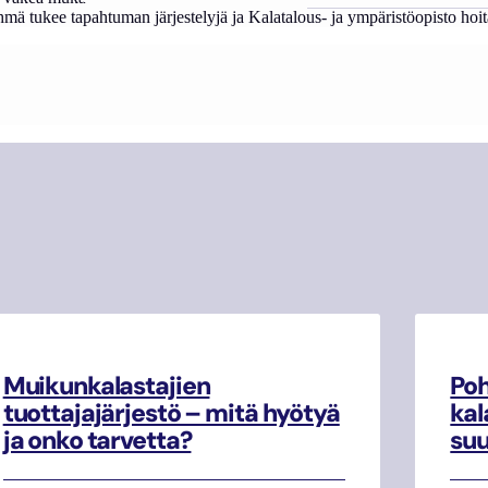
ä tukee tapahtuman järjestelyjä ja Kalatalous- ja ympäristöopisto hoita
Muikunkalastajien
Poh
tuottajajärjestö – mitä hyötyä
kal
ja onko tarvetta?
su