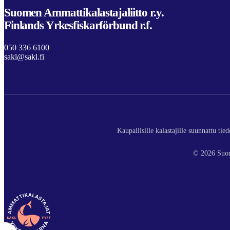
Suomen Ammattikalastajaliitto r.y.
Finlands Yrkesfiskarförbund r.f.
050 336 6100
sakl@sakl.fi
Kaupallisille kalastajille suunnattu ti
© 2026 Suom