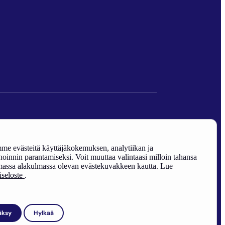
den edistäminen).
e evästeitä käyttäjäkokemuksen, analytiikan ja
oinnin parantamiseksi. Voit muuttaa valintaasi milloin tahansa
assa alakulmassa olevan evästekuvakkeen kautta. Lue
riseloste
.
äksy
Hylkää