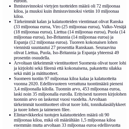
euroon.
Ihmisravinnoksi vietyjen tuotteiden määrä oli 72 miljoonaa
kiloa, ja muuksi kuin ihmisravinnoksi vietiin 10 miljoonaa
kiloa.
Tärkeimmät kalan ja kalatuotteiden vientimaat olivat Ranska
(33 miljoonaa euroa, Viro (25 miljoonaa euroa), Valko-Venäjä
(18 miljoonaa euroa), Liettua (14 miljoonaa euroa), Puola (14
miljoonaa euroa), Iso-Britannia (14 miljoonaa euroa) ja
Espanja (12 miljoonaa euroa). Tuoreen kokonaisen lohen
viennistä suuntautui 27 prosenttia Ranskaan. Seuraavina
olivat Liettua, Puola, Iso-Britannia ja Espanja yhteensä 49
prosentin osuudella.
Arvoltaan tärkeimmät vientituotteet Suomesta olivat tuore lohi
ja kirjolohi sekä fileenä että kokonaisena, pakastettu silakka
sekä mäti ja mätituotteet.
Suomeen tuotiin 97 miljoonaa kiloa kalaa ja kalatuotteita
vuonna 2020. Edellisvuoteen verrattuna tuontimäärä pieneni
3,4 miljoonalla kilolla. Tuonnin arvo, 453 miljoonaa euroa,
laski noin 35 miljoonalla eurolla. Erityisesti tuoreen kirjolohen
tuonnin arvo on laskenut vuosi vuodelta. Arvoltaan
tärkeimmät tuontituotteet olivat tuore lohi, tonnikalasäilykkeet
ja tuore lohen ja taimenen filee.
Elintarvikkeeksi tuotujen kalatuotteiden määrä oli 90
miljoonaa kiloa, mikä oli määrältään 1,5 miljoonaa kiloa
enemmän mutta arvoltaan 33 miljoonaa euroa edellisvuotta