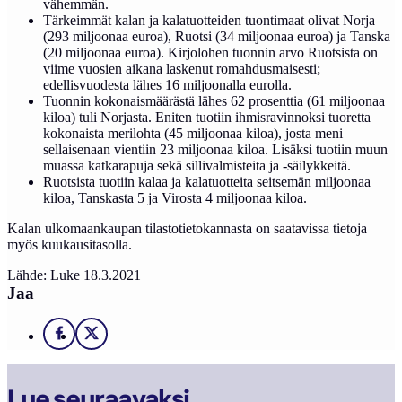
vähemmän.
Tärkeimmät kalan ja kalatuotteiden tuontimaat olivat Norja
(293 miljoonaa euroa), Ruotsi (34 miljoonaa euroa) ja Tanska
(20 miljoonaa euroa). Kirjolohen tuonnin arvo Ruotsista on
viime vuosien aikana laskenut romahdusmaisesti;
edellisvuodesta lähes 16 miljoonalla eurolla.
Tuonnin kokonaismäärästä lähes 62 prosenttia (61 miljoonaa
kiloa) tuli Norjasta. Eniten tuotiin ihmisravinnoksi tuoretta
kokonaista merilohta (45 miljoonaa kiloa), josta meni
sellaisenaan vientiin 23 miljoonaa kiloa. Lisäksi tuotiin muun
muassa katkarapuja sekä sillivalmisteita ja ‑säilykkeitä.
Ruotsista tuo­tiin kalaa ja kalatuotteita seitsemän miljoonaa
kiloa, Tanskasta 5 ja Virosta 4 miljoonaa kiloa.
Kalan ulkomaankaupan tilastotietokannasta on saatavissa tietoja
myös kuukausitasolla.
Lähde: Luke 18.3.2021
Jaa
Facebook
X
Lue seuraavaksi