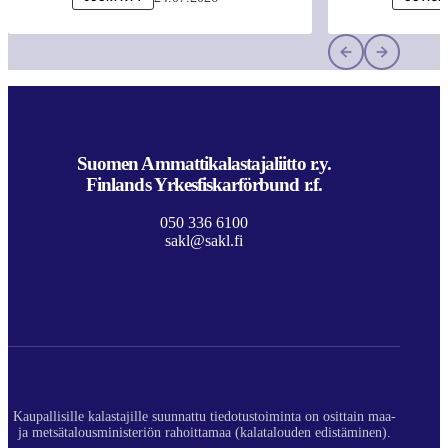
Suomen Ammattikalastajaliitto r.y.
Finlands Yrkesfiskarförbund r.f.
050 336 6100
sakl@sakl.fi
Kaupallisille kalastajille suunnattu tiedotustoiminta on osittain maa-
ja metsätalousministeriön rahoittamaa (kalatalouden edistäminen).