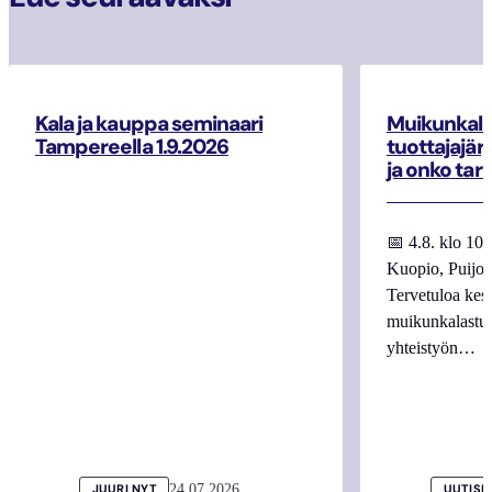
Kala ja kauppa seminaari
Muikunkala
Tampereella 1.9.2026
tuottajajär
ja onko tar
📅 4.8. klo 10
Kuopio, Puijo
Tervetuloa kes
muikunkalastuk
yhteistyön…
24.07.2026
JUURI NYT
UUTISI