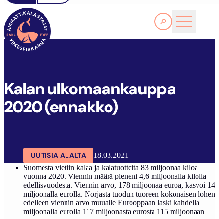
Lue lisää
K
ALAN ULKOMAANKAUPPA 2020 (ENNAKKO)
SAKL
ARTIKKELIT
AJANKOHTAISTA
Kalan ulkomaankauppa
2020 (ennakko)
UUTISIA ALALTA
18.03.2021
Suomesta vietiin kalaa ja kalatuotteita 83 miljoo­naa kiloa
vuonna 2020. Viennin määrä pieneni 4,6 miljoonalla kilolla
edellisvuodesta. Viennin arvo, 178 miljoonaa euroa, kasvoi 14
miljoonalla eurolla. Norjasta tuodun tuoreen kokonaisen lohen
edelleen viennin arvo muualle Eurooppaan laski kahdella
miljoonalla eurolla 117 miljoonasta eurosta 115 miljoonaan