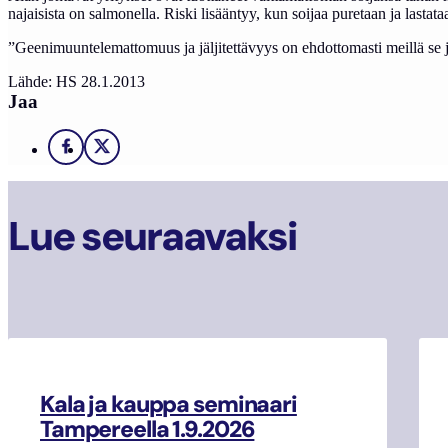
na­jai­sis­ta on sal­mo­nel­la. Ris­ki li­sään­tyy, kun soi­jaa pu­re­taan ja las­ta­t
”Gee­ni­muun­te­le­mat­to­muus ja jäl­ji­tet­tä­vyys on eh­dot­to­mas­ti meil­lä se 
Lähde: HS 28.1.2013
Jaa
Facebook
X
Lue seuraavaksi
Kala ja kauppa seminaari
Tampereella 1.9.2026