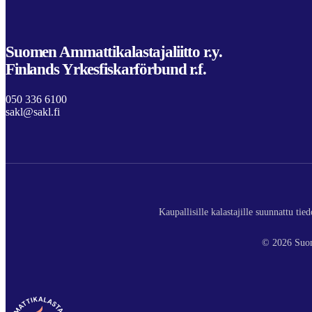
Suomen Ammattikalastajaliitto r.y.
Finlands Yrkesfiskarförbund r.f.
050 336 6100
sakl@sakl.fi
Kaupallisille kalastajille suunnattu ti
© 2026 Suom