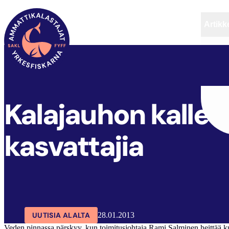
Artikke
SAKL
ARTIKKELIT
AJANKOHTAISTA
Kalajauhon kalleu
kasvattajia
UUTISIA ALALTA
28.01.2013
Ve­den pin­nas­sa pärs­kyy, kun toi­mi­tus­joh­ta­ja Ra­mi Sal­mi­nen heit­tää kuu­