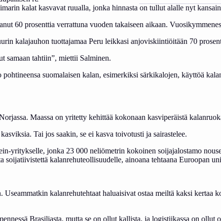
bi­ma­rin ka­lat kas­va­vat ruual­la, jon­ka hin­nas­ta on tul­lut alal­le nyt kan­sain
­nut 60 pro­sent­tia ver­rat­tu­na vuo­den ta­kai­seen ai­kaan. Vuo­si­kym­me­nes­
 ka­la­jau­hon tuot­ta­ja­maa Pe­ru leik­ka­si an­jo­vis­kiin­tiöi­tään 70 pro­sen­t
­nut sa­maan tah­tiin”, miet­tii Sal­mi­nen.
 poh­ti­neen­sa suo­ma­lai­sen ka­lan, esi­mer­kik­si sär­ki­ka­lo­jen, käyt­töä ka­la
 Nor­jas­sa.
Maas­sa on yri­tet­ty ke­hit­tää ko­ko­naan kas­vi­pe­räis­tä ka­lan­ruo­k
vik­sia. Tai jos saa­kin, se ei kas­va toi­vo­tus­ti ja sai­ras­te­lee.
ein-yri­tyk­sel­le, jon­ka 23 000 ne­liö­met­rin ko­koi­nen soi­ja­ja­los­ta­mo nou
­ja­tii­vis­tet­tä ka­lan­re­hu­teol­li­suu­del­le, ai­noa­na teh­taa­na Eu­roo­pan uni
­mat­kin ka­lan­re­hu­teh­taat ha­luai­si­vat os­taa meil­tä kak­si ker­taa ko­ko 
­nes­sä Bra­si­lias­ta, mut­ta se on ol­lut kal­lis­ta, ja lo­gis­tii­kas­sa on ol­lut o