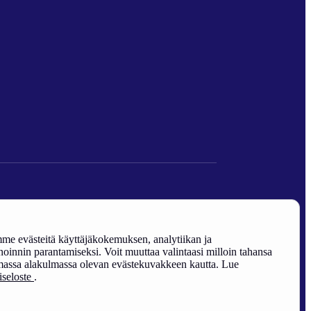
den edistäminen).
e evästeitä käyttäjäkokemuksen, analytiikan ja
oinnin parantamiseksi. Voit muuttaa valintaasi milloin tahansa
assa alakulmassa olevan evästekuvakkeen kautta. Lue
riseloste
.