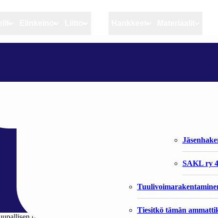
lit
Elinkeino
Liitto
MSC
Hankkeet
Materiaalit
Artikkelit
Elinkeino
Liitto
KALAJAUHON KALLEUS AHDISTAA KASVATTAJIA
Ajankohtaista
Kiintiöseuranta
Organisaat
Blogit
Rannikko ja sisävesikal
Liiton vast
s ahdistaa
Heikin horisontista
Elinkeinokalatalouden t
Jäsenjärje
Kalat ja kalatalous
Jäsenhak
Vahinkoeläimet
SAKL ry 4
Tuulivoimarakentamine
Tiesitkö tämän ammattik
pal­li­sen rus­kei­ta ra­kei­ta al­taa­seen. Uu­si­kau­pun­ki­lai­sen Sy­bi­ma­rin si