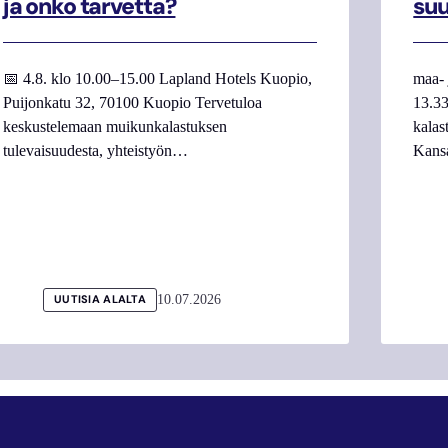
ja onko tarvetta?
su
📅 4.8. klo 10.00–15.00 Lapland Hotels Kuopio,
maa- 
Puijonkatu 32, 70100 Kuopio Tervetuloa
13.33
keskustelemaan muikunkalastuksen
kalas
tulevaisuudesta, yhteistyön…
Kans
10.07.2026
UUTISIA ALALTA