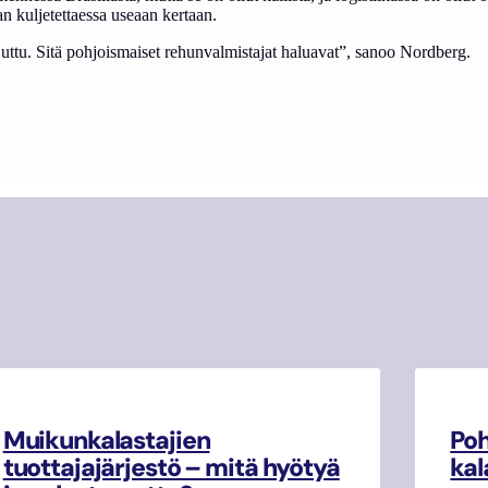
aan kul­je­tet­taes­sa useaan ker­taan.
jut­tu. Si­tä poh­jois­mai­set re­hun­val­mis­ta­jat ha­lua­vat”, sa­noo Nord­berg.
Muikunkalastajien
Poh
tuottajajärjestö – mitä hyötyä
kal