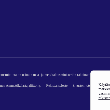
edotustoiminta on osittain maa- ja metsätalousministeriön rahoittamaa (kalatalou
Käytämm
en Ammattikalastajaliitto ry.
Rekisteriseloste
Sivuston toteutus
markkin
vasemm
rekiste