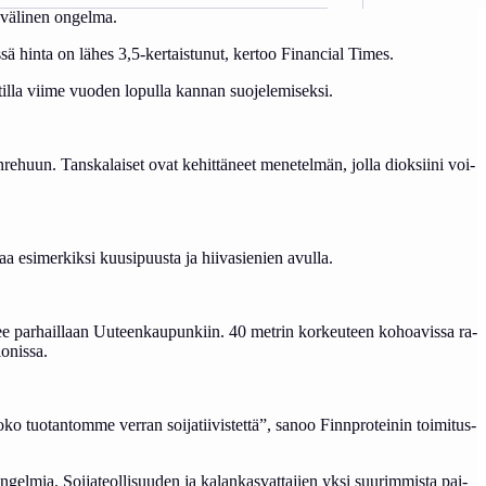
­vä­li­nen on­gel­ma.
sä hin­ta on lä­hes 3,5-ker­tais­tu­nut, ker­too Fi­nan­cial Ti­mes.
il­la vii­me vuo­den lo­pul­la kan­nan suo­je­le­mi­sek­si.
n­re­huun. Tans­ka­lai­set ovat ke­hit­tä­neet me­ne­tel­män, jol­la diok­sii­ni voi­
aa esi­mer­kik­si kuu­si­puus­ta ja hii­va­sie­nien avul­la.
­see par­hail­laan Uu­teen­kau­pun­kiin. 40 met­rin kor­keu­teen ko­hoa­vis­sa ra­
o­nis­sa.
tuo­tan­tom­me ver­ran soi­ja­tii­vis­tet­tä”, sa­noo Finnp­ro­tei­nin toi­mi­tus­
n­gel­mia. Soi­ja­teol­li­suu­den ja ka­lan­kas­vat­ta­jien yk­si suu­rim­mis­ta pai­