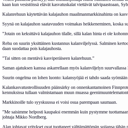
kaan kun ve­sis­töis­sä elä­vät kas­va­tus­ka­lat viet­tä­vät tal­vi­paas­toaan, Sy­
Ka­lan­re­huun käy­tet­tä­vän ka­la­jau­hon maail­man­mark­ki­na­hin­ta on kas­va
Syy­nä on ka­la­jau­hon saa­ta­vuu­den voi­ma­kas heik­ke­ne­mi­nen, kos­ka suu­rin
”Jo­tain on kek­sit­tä­vä ka­la­jau­hon ti­lal­le, sil­lä ka­lan hin­ta ei ole ko­hon
Re­hu on suu­rin yk­sit­täi­nen kus­tan­nus ka­lan­vil­je­lys­sä. Sal­mi­nen ker­too
daan suo­dat­taa pois ka­la­jau­hos­ta.
”Tai sit­ten on men­tä­vä kas­vi­pe­räi­seen ka­la­re­huun.”
Sa­man aja­tuk­sen kans­sa as­kar­rel­laan myös ka­lan­vil­je­lyn suur­val­las­sa
Suu­rin on­gel­ma on lo­hen luon­to: ka­lan­syö­jää ei tah­do saa­da syö­mään kas­
Ka­lan­kas­va­tus­teol­li­suu­den pään­sär­ky on on­nen­kan­ta­moi­nen Finnp­ro­t
ken­nuk­sis­sa tul­laan val­mis­ta­maan muun muas­sa gee­ni­muun­te­le­ma­ton­ta soi
Mark­ki­noil­le tu­lo syys­kuus­sa ei voi­si osua pa­rem­paan sau­maan.
”Me sai­sim­me hel­pos­ti kau­pak­si enem­män kuin pys­tym­me tuot­ta­maan. Useam
joh­ta­ja Mik­ko Nord­berg.
Alan joh­ta­vat yri­tyk­set ovat tuot­ta­neet vält­tä­mät­tö­män soi­jan­sa tä­hän men