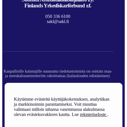
Finlands Yrkesfiskarförbund r.f.
050 336 6100
sakl@sakl.fi
Kaupallisille kalastajille suunnattu tiedotustoiminta on osittain maa-
ja metsätalousministeriön rahoittamaa (kalatalouden edistäminen).
© 2026 Suomen Ammattikalastajaliitto ry.
Rekisteriseloste
Käytämme evästeitä käyttäjäkokemuksen, analytiikan
ja markkinoinnin parantamiseksi. Voit muuttaa
Sivuston toteutus
valintaasi milloin tahansa vasemmassa alakulmassa
olevan evästekuvakkeen kautta. Lue
rekisteriseloste
.