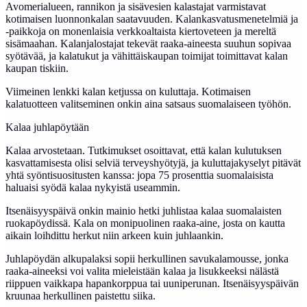
Avomerialueen, rannikon ja sisävesien kalastajat varmistavat
kotimaisen luonnonkalan saatavuuden. Kalankasvatusmenetelmiä ja
-paikkoja on monenlaisia verkkoaltaista kiertoveteen ja mereltä
sisämaahan. Kalanjalostajat tekevät raaka-aineesta suuhun sopivaa
syötävää, ja kalatukut ja vähittäiskaupan toimijat toimittavat kalan
kaupan tiskiin.
Viimeinen lenkki kalan ketjussa on kuluttaja. Kotimaisen
kalatuotteen valitseminen onkin aina satsaus suomalaiseen työhön.
Kalaa juhlapöytään
Kalaa arvostetaan. Tutkimukset osoittavat, että kalan kulutuksen
kasvattamisesta olisi selviä terveyshyötyjä, ja kuluttajakyselyt pitävät
yhtä syöntisuositusten kanssa: jopa 75 prosenttia suomalaisista
haluaisi syödä kalaa nykyistä useammin.
Itsenäisyyspäivä onkin mainio hetki juhlistaa kalaa suomalaisten
ruokapöydissä. Kala on monipuolinen raaka-aine, josta on kautta
aikain loihdittu herkut niin arkeen kuin juhlaankin.
Juhlapöydän alkupalaksi sopii herkullinen savukalamousse, jonka
raaka-aineeksi voi valita mieleistään kalaa ja lisukkeeksi nälästä
riippuen vaikkapa hapankorppua tai uuniperunan. Itsenäisyyspäivän
kruunaa herkullinen paistettu siika.