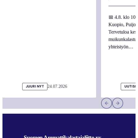
📅 4.8. klo 10
Kuopio, Puijo
Tervetuloa kes
muikunkalastuk
yhteistyön…
24.07.2026
JUURI NYT
UUTISI
Suomen Ammattikalastajaliitto r.y.