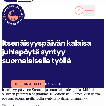
Lue lisää
I
TSENÄISYYSPÄIVÄN KALAISA JUHLAPÖYTÄ SYNTYY SUOMALAISELLA TYÖLLÄ
SAKL
ARTIKKELIT
AJANKOHTAISTA
Itsenäisyyspäivän kalaisa
juhlapöytä syntyy
suomalaisella työllä
UUTISIA ALALTA
03.12.2018
Itsenäisyyspäivä on Suomen ja suomalaisuuden juhla. Mikäpä
olisikaan parempi tapa juhlistaa 101-vuotiasta Suomea kuin kattaa
pöytään suomalaisella työllä syntynyt kalaisa juhlamenyy!