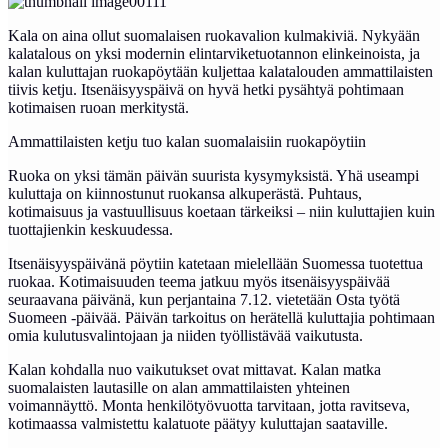
Kala on aina ollut suomalaisen ruokavalion kulmakiviä. Nykyään
kalatalous on yksi modernin elintarviketuotannon elinkeinoista, ja
kalan kuluttajan ruokapöytään kuljettaa kalatalouden ammattilaisten
tiivis ketju. Itsenäisyyspäivä on hyvä hetki pysähtyä pohtimaan
kotimaisen ruoan merkitystä.
Ammattilaisten ketju tuo kalan suomalaisiin ruokapöytiin
Ruoka on yksi tämän päivän suurista kysymyksistä. Yhä useampi
kuluttaja on kiinnostunut ruokansa alkuperästä. Puhtaus,
kotimaisuus ja vastuullisuus koetaan tärkeiksi – niin kuluttajien kuin
tuottajienkin keskuudessa.
Itsenäisyyspäivänä pöytiin katetaan mielellään Suomessa tuotettua
ruokaa. Kotimaisuuden teema jatkuu myös itsenäisyyspäivää
seuraavana päivänä, kun perjantaina 7.12. vietetään Osta työtä
Suomeen -päivää. Päivän tarkoitus on herätellä kuluttajia pohtimaan
omia kulutusvalintojaan ja niiden työllistävää vaikutusta.
Kalan kohdalla nuo vaikutukset ovat mittavat. Kalan matka
suomalaisten lautasille on alan ammattilaisten yhteinen
voimannäyttö. Monta henkilötyövuotta tarvitaan, jotta ravitseva,
kotimaassa valmistettu kalatuote päätyy kuluttajan saataville.