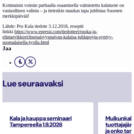
Kotimaisin voimin parhaalla osaamisella valmistettu kalatuote on
vastuullinen valinta – ja tietenkin maukas tapa juhlistaa Suomen
merkkipäivää!
Lähde: Pro Kala tiedote 3.12.2018, reseptit
linkki
https://www.epressi.com/tiedotteet/ruoka-ja-
elintarvikkeet/itsenaisyyspaivan-kalaisa-juhlapoyta-syntyy-
suomalaisella-tyolla.html
Jaa
Facebook
X
Lue seuraavaksi
Kala ja kauppa seminaari
Muikunkala
Tampereella 1.9.2026
tuottajajär
ja onko tar