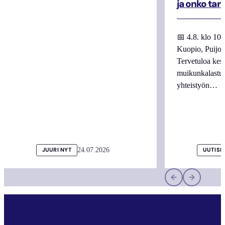
ja onko tar
📅 4.8. klo 10
Kuopio, Puijo
Tervetuloa kes
muikunkalastuk
yhteistyön…
24.07.2026
JUURI NYT
UUTISI