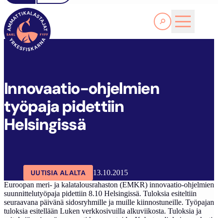
Lue lisää
I
NNOVAATIO-OHJELMIEN TYÖPAJA PIDETTIIN HELSINGISSÄ
SAKL
ARTIKKELIT
AJANKOHTAISTA
Innovaatio-ohjelmien
työpaja pidettiin
Helsingissä
UUTISIA ALALTA
13.10.2015
Euroopan meri- ja kalatalousrahaston (EMKR) innovaatio-ohjelmien
suunnittelutyöpaja pidettiin 8.10 Helsingissä. Tuloksia esiteltiin
seuraavana päivänä sidosryhmille ja muille kiinnostuneille. Työpajan
tuloksia esitellään Luken verkkosivuilla alkuviikosta. Tuloksia ja