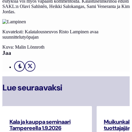
esityksiä voi myös vapaasti kommentoida. Kalastuselinkeinoa edusti
SAKL:n Olavi Sahlstén, Heikki Salokangas, Sami Veneranta ja Kim
Jordas.
Kuvateksti: Kalatalousneuvos Risto Lampinen avaa
suunnittelutyöpajan
Kuva: Malin Lönnroth
Jaa
Facebook
X
Lue seuraavaksi
Kala ja kauppa seminaari
Muikunkala
Tampereella 1.9.2026
tuottajajär