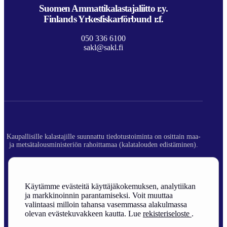
Suomen Ammattikalastajaliitto r.y.
Finlands Yrkesfiskarförbund r.f.
050 336 6100
sakl@sakl.fi
Kaupallisille kalastajille suunnattu tiedotustoiminta on osittain maa-
ja metsätalousministeriön rahoittamaa (kalatalouden edistäminen).
© 2026 Suomen Ammattikalastajaliitto ry.
Rekisteriseloste
Käytämme evästeitä käyttäjäkokemuksen, analytiikan
ja markkinoinnin parantamiseksi. Voit muuttaa
Sivuston toteutus
valintaasi milloin tahansa vasemmassa alakulmassa
olevan evästekuvakkeen kautta. Lue
rekisteriseloste
.