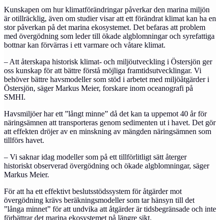
Kunskapen om hur klimatförändringar påverkar den marina miljön
är otillräcklig, även om studier visar att ett förändrat klimat kan ha en
stor påverkan på det marina ekosystemet. Det befaras att problem
med övergödning som leder till ökade algblomningar och syrefattiga
bottnar kan förvärras i ett varmare och våtare klimat.
– Att återskapa historisk klimat- och miljöutveckling i Östersjön ger
oss kunskap för att bättre förstå möjliga framtidsutvecklingar. Vi
behöver bättre havsmodeller som stöd i arbetet med miljöåtgärder i
Östersjön, säger Markus Meier, forskare inom oceanografi på
SMHI.
Havsmiljöer har ett ”långt minne” då det kan ta uppemot 40 år för
näringsämnen att transporteras genom sedimenten ut i havet. Det gör
att effekten dröjer av en minskning av mängden näringsämnen som
tillförs havet.
– Vi saknar idag modeller som på ett tillförlitligt sätt återger
historiskt observerad övergödning och ökade algblomningar, säger
Markus Meier.
För att ha ett effektivt beslutsstödssystem för åtgärder mot
övergödning krävs beräkningsmodeller som tar hänsyn till det
”långa minnet” för att undvika att åtgärder är tidsbegränsade och inte
förbättrar det marina ekosystemet på längre sikt.