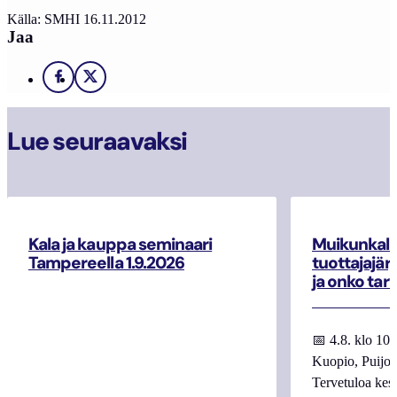
Källa: SMHI 16.11.2012
Jaa
Facebook
X
Lue seuraavaksi
Kala ja kauppa seminaari
Muikunkala
Tampereella 1.9.2026
tuottajajär
ja onko tar
📅 4.8. klo 10
Kuopio, Puijo
Tervetuloa kes