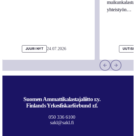
muikunkalastuk
yhteistyön…
24.07.2026
JUURI NYT
UUTISI
Suomen Ammattikalastajaliitto r.y.
Finlands Yrkesfiskarförbund r.f.
050 336 6100
sakl@sakl.fi