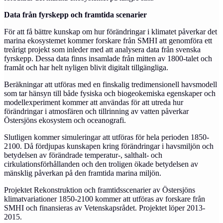
Data från fyrskepp och framtida scenarier
För att få bättre kunskap om hur förändringar i klimatet påverkar det
marina ekosystemet kommer forskare från SMHI att genomföra ett
treårigt projekt som inleder med att analysera data från svenska
fyrskepp. Dessa data finns insamlade från mitten av 1800-talet och
framåt och har helt nyligen blivit digitalt tillgängliga.
Beräkningar att utföras med en finskalig tredimensionell havsmodell
som tar hänsyn till både fysiska och biogeokemiska egenskaper och
modellexperiment kommer att användas för att utreda hur
förändringar i atmosfären och tillrinning av vatten påverkar
Östersjöns ekosystem och oceanografi.
Slutligen kommer simuleringar att utföras för hela perioden 1850-
2100. Då fördjupas kunskapen kring förändringar i havsmiljön och
betydelsen av förändrade temperatur-, salthalt- och
cirkulationsförhållanden och den troligen ökade betydelsen av
mänsklig påverkan på den framtida marina miljön.
Projektet Rekonstruktion och framtidsscenarier av Östersjöns
klimatvariationer 1850-2100 kommer att utföras av forskare från
SMHI och finansieras av Vetenskapsrådet. Projektet löper 2013-
2015.