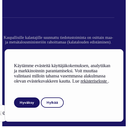
Kaupallisille kalastajille suunnattu tiedotustoiminta on osittain maa-
ja metsätalousministeriön rahoittamaa (kalatalouden edistäminen).
© 2026 Suomen Ammattikalastajaliitto ry.
Rekisteriseloste
Käytämme evästeitä käyttäjäkokemuksen, analytiikan
ja markkinoinnin parantamiseksi. Voit muuttaa
Sivuston toteutus
valintaasi milloin tahansa vasemmassa alakulmassa
olevan evästekuvakkeen kautta. Lue
rekisteriseloste
.
Hyväksy
Hylkää
ä