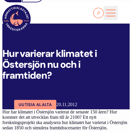
Lue lisää
H
UR VARIERAR KLIMATET I ÖSTERSJÖN NU OCH I FRAMTIDEN?
SAKL
ARTIKKELIT
AJANKOHTAISTA
Hur varierar klimatet i
Östersjön nu och i
framtiden?
UUTISIA ALALTA
20.11.2012
Hur har klimatet i Östersjön varierat de senaste 150 åren? Hur
kommer det att utvecklas fram till år 2100? Ett nytt
forskningsprojekt ska analysera hur klimatet har varierat i Östersjön
sedan 1850 och simulera framtidsscenarier för Östersjön.