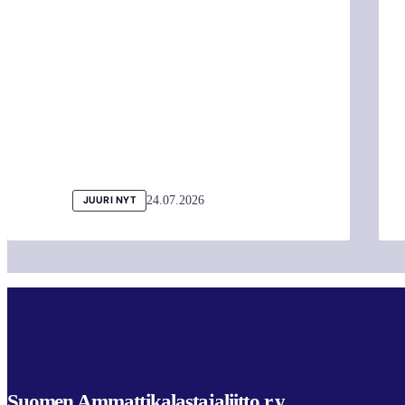
24.07.2026
JUURI NYT
Suomen Ammattikalastajaliitto r.y.