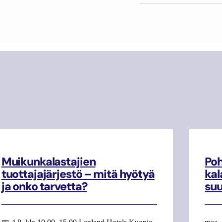
Muikunkalastajien
Poh
tuottajajärjestö – mitä hyötyä
kal
ja onko tarvetta?
su