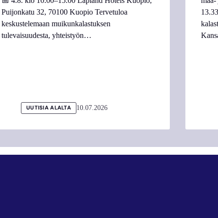
📅 4.8. klo 10.00–15.00 Lapland Hotels Kuopio,
maa- 
Puijonkatu 32, 70100 Kuopio Tervetuloa
13.33
keskustelemaan muikunkalastuksen
kalas
tulevaisuudesta, yhteistyön…
Kans
10.07.2026
UUTISIA ALALTA