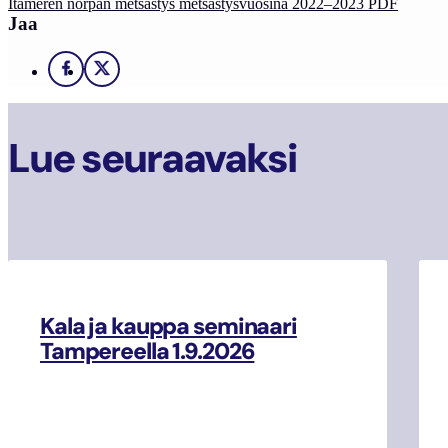
Itämeren norpan metsästys metsästysvuosina 2022–2023 PDF
Jaa
Facebook
X
Lue seuraavaksi
Kala ja kauppa seminaari
Tampereella 1.9.2026