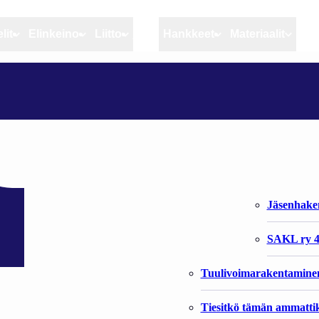
lit
Elinkeino
Liitto
MSC
Hankkeet
Materiaalit
Artikkelit
Elinkeino
Liitto
HALLIN JA ITÄMEREN NORPAN METSÄSTYS
Ajankohtaista
Kiintiöseuranta
Organisaat
Blogit
Rannikko ja sisävesikal
Liiton vast
n norpan metsästy
Heikin horisontista
Elinkeinokalatalouden t
Jäsenjärje
Kalat ja kalatalous
Jäsenhak
Vahinkoeläimet
SAKL ry 4
Tuulivoimarakentamine
Tiesitkö tämän ammattik