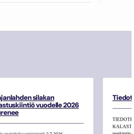
janlahden silakan
Tiedot
astuskiintiö vuodelle 2026
urenee
TIEDOTE
KALASTAJI
merkintäva