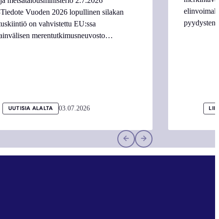
ja metsätalousministeriö 2.7.2026
elinvoimake
Tiedote Vuoden 2026 lopullinen silakan
pyydysten m
tuskiintiö on vahvistettu EU:ssa
ainvälisen merentutkimusneuvosto…
03.07.2026
UUTISIA ALALTA
LII