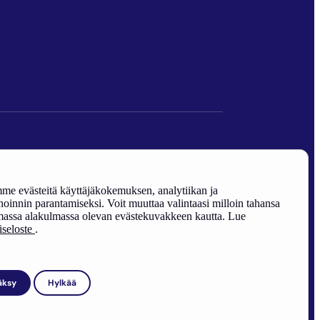
den edistäminen).
e evästeitä käyttäjäkokemuksen, analytiikan ja
oinnin parantamiseksi. Voit muuttaa valintaasi milloin tahansa
assa alakulmassa olevan evästekuvakkeen kautta. Lue
riseloste
.
äksy
Hylkää