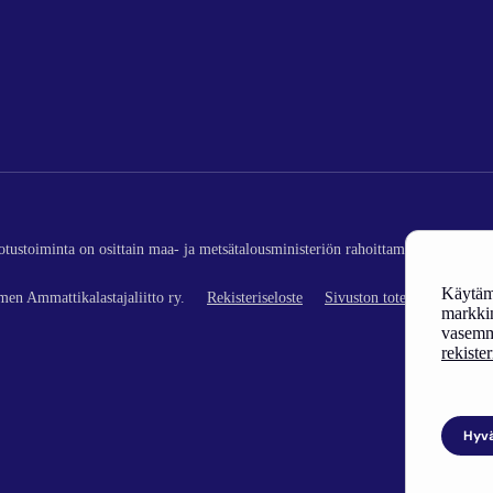
edotustoiminta on osittain maa- ja metsätalousministeriön rahoittamaa (kalatalou
Käytämm
en Ammattikalastajaliitto ry.
Rekisteriseloste
Sivuston toteutus
markkin
vasemm
rekiste
Hyv