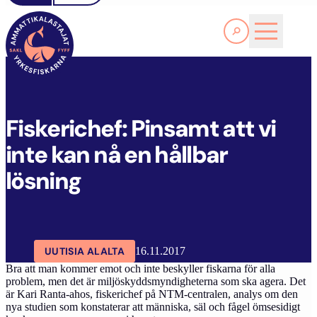
Lue lisää
F
ISKERICHEF: PINSAMT ATT VI INTE KAN NÅ EN HÅLLBAR LÖSNING
SAKL
ARTIKKELIT
AJANKOHTAISTA
Fiskerichef: Pinsamt att vi
inte kan nå en hållbar
lösning
UUTISIA ALALTA
16.11.2017
Bra att man kommer emot och inte beskyller fiskarna för alla
problem, men det är miljöskyddsmyndigheterna som ska agera. Det
är Kari Ranta-ahos, fiskerichef på NTM-centralen, analys om den
nya studien som konstaterar att människa, säl och fågel ömsesidigt