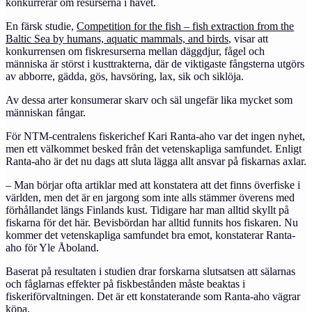
konkurrerar om resurserna i havet.
En färsk studie,
Competition for the fish – fish extraction from the
Baltic Sea by humans, aquatic mammals, and birds
, visar att
konkurrensen om fiskresurserna mellan däggdjur, fågel och
människa är störst i kusttrakterna, där de viktigaste fångsterna utgörs
av abborre, gädda, gös, havsöring, lax, sik och siklöja.
Av dessa arter konsumerar skarv och säl ungefär lika mycket som
människan fångar.
För NTM-centralens fiskerichef Kari Ranta-aho var det ingen nyhet,
men ett välkommet besked från det vetenskapliga samfundet. Enligt
Ranta-aho är det nu dags att sluta lägga allt ansvar på fiskarnas axlar.
– Man börjar ofta artiklar med att konstatera att det finns överfiske i
världen, men det är en jargong som inte alls stämmer överens med
förhållandet längs Finlands kust. Tidigare har man alltid skyllt på
fiskarna för det här. Bevisbördan har alltid funnits hos fiskaren. Nu
kommer det vetenskapliga samfundet bra emot, konstaterar Ranta-
aho för Yle Åboland.
Baserat på resultaten i studien drar forskarna slutsatsen att sälarnas
och fåglarnas effekter på fiskbestånden måste beaktas i
fiskeriförvaltningen. Det är ett konstaterande som Ranta-aho vägrar
köpa.