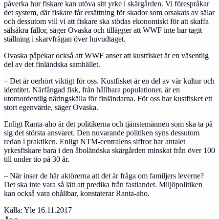
påverka hur fiskare kan utöva sitt yrke i skärgården. Vi förespråkar
det system, där fiskare får ersättning för skador som orsakats av sälar
och dessutom vill vi att fiskare ska stödas ekonomiskt för att skaffa
sälsäkra fällor, säger Ovaska och tillägger att WWF inte har tagit
ställning i skarvfrågan över huvudtaget.
Ovaska påpekar också att WWF anser att kustfisket är en väsentlig
del av det finländska samhället.
– Det är oerhört viktigt för oss. Kustfisket är en del av vår kultur och
identitet. Närfångad fisk, från hållbara populationer, är en
utomordentlig näringskälla för finländarna.
För oss har kustfisket ett
stort egenvärde, säger Ovaska.
Enligt Ranta-aho är det politikerna och tjänstemännen som ska ta på
sig det största ansvaret. Den nuvarande politiken syns dessutom
redan i praktiken. Enligt NTM-centralens siffror har antalet
yrkesfiskare bara i den åboländska skärgården minskat från över 100
till under tio på 30 år.
– När inser de här aktörerna att det är fråga om familjers leverne?
Det ska inte vara så lätt att predika från fastlandet.
Miljöpolitiken
kan också vara ohållbar, konstaterar Ranta-aho.
Källa: Yle 16.11.2017