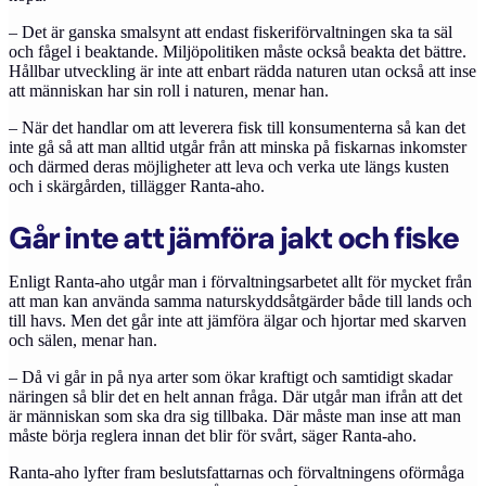
– Det är ganska smalsynt att endast fiskeriförvaltningen ska ta säl
och fågel i beaktande. Miljöpolitiken måste också beakta det bättre.
Hållbar utveckling är inte att enbart rädda naturen utan också att inse
att människan har sin roll i naturen, menar han.
– När det handlar om att leverera fisk till konsumenterna så kan det
inte gå så att man alltid utgår från att minska på fiskarnas inkomster
och därmed deras möjligheter att leva och verka ute längs kusten
och i skärgården, tillägger Ranta-aho.
Går inte att jämföra jakt och fiske
Enligt Ranta-aho utgår man i förvaltningsarbetet allt för mycket från
att man kan använda samma naturskyddsåtgärder både till lands och
till havs. Men det går inte att jämföra älgar och hjortar med skarven
och sälen, menar han.
– Då vi går in på nya arter som ökar kraftigt och samtidigt skadar
näringen så blir det en helt annan fråga. Där utgår man ifrån att det
är människan som ska dra sig tillbaka. Där måste man inse att man
måste börja reglera innan det blir för svårt, säger Ranta-aho.
Ranta-aho lyfter fram beslutsfattarnas och förvaltningens oförmåga