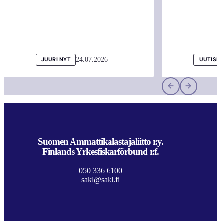
24.07.2026
JUURI NYT
UUTISI
Suomen Ammattikalastajaliitto r.y.
Finlands Yrkesfiskarförbund r.f.
050 336 6100
sakl@sakl.fi