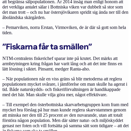
att begränsa sälpopulationen. År 2014 insåg man enligt honom att
det verkliga antalet sälar i Bottniska viken var dubbelt så stor som
det man trott – och nu har östersjövikaren spridit sig ända ner till den
åboländska skärgården.
– Pemarviken, norra Erstan, Virmoviken, de är där så gott som hela
tiden.
”Fiskarna får ta smällen”
NTM-centralens fiskerichef sparar inte på krutet. Det märks att
armbrytningen kring frågan har varit lång och att det inte finns en
lätt lösning i siktet. Pinsamt, medger Ranta-aho.
– När populationen når en viss gräns så blir metoderna att reglera
populationen mycket svårare, i jämförelse om man skulle ha agerat i
tid. Både naturskydds- och fiskeriförvaltningen är handikappade
med det här. Man skulle vilja göra mer, något effektivare.
– Till exempel den österbottniska skarvarbetsgruppen kom fram med
mycket bra förslag på hur man kunde reglera skarvstammen genom
att minska ner den till 25 procent av den nuvarande, utan att totalt
förstöra någon population. Men där sätter natur- och miljöskyddet
genast ner foten och vill fortsätta på samma sätt som tidigare – att det
är fiskarna som ska ta smällen.