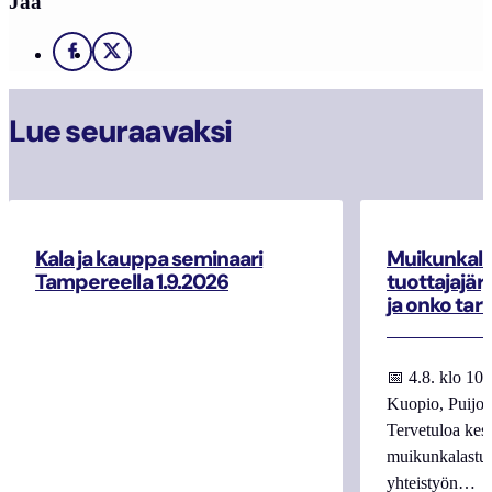
Jaa
Facebook
X
Lue seuraavaksi
Kala ja kauppa seminaari
Muikunkala
Tampereella 1.9.2026
tuottajajär
ja onko tar
📅 4.8. klo 10
Kuopio, Puijo
Tervetuloa kes
muikunkalastuk
yhteistyön…