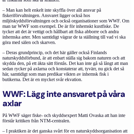
– Man kan helt enkelt inte skyffla över allt ansvar på
fiskeriförvaltningen. Ansvaret ligger också hos
miljöskyddsförvaltningen och också organisationer som WWF. Om
man tar WWF som exempel. De är för inhemskt kustfiske. De
tycker att det är vettigt och hållbart att fiska abborre och andra
inhemska arter. Men samtidigt vägrar de ta ställning till vad vi ska
göra med sälen och skarven.
– Deras grundprincip, och det här gäller också Finlands
naturskyddsförbund, är att enbart ställa sig bakom naturen och att
skydda den, på ett äkta sätt förstås. Det kan inte gå så långt att man
sedan rycker på axlarna och konstaterar att, tyvärr, nu gick det så
här, samtidigt som man predikar vikten av inhemsk fisk i
butikerna.
Det är en mycket svår ekvation.
WWF: Lägg inte ansvaret på våra
axlar
På WWF säger fiske- och skyddsexpert Matti Ovaska att han inte
förstår kritiken från NTM-centralen.
– I praktiken är det ganska svårt för en naturskyddsorganisation att