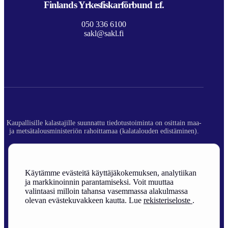
Finlands Yrkesfiskarförbund r.f.
050 336 6100
sakl@sakl.fi
Kaupallisille kalastajille suunnattu tiedotustoiminta on osittain maa-
ja metsätalousministeriön rahoittamaa (kalatalouden edistäminen).
© 2026 Suomen Ammattikalastajaliitto ry.
Rekisteriseloste
Käytämme evästeitä käyttäjäkokemuksen, analytiikan
ja markkinoinnin parantamiseksi. Voit muuttaa
Sivuston toteutus
valintaasi milloin tahansa vasemmassa alakulmassa
olevan evästekuvakkeen kautta. Lue
rekisteriseloste
.