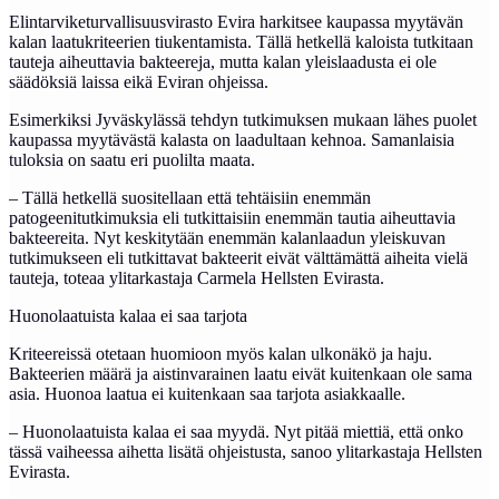
Elintarviketurvallisuusvirasto Evira harkitsee kaupassa myytävän
kalan laatukriteerien tiukentamista. Tällä hetkellä kaloista tutkitaan
tauteja aiheuttavia bakteereja, mutta kalan yleislaadusta ei ole
säädöksiä laissa eikä Eviran ohjeissa.
Esimerkiksi Jyväskylässä tehdyn tutkimuksen mukaan lähes puolet
kaupassa myytävästä kalasta on laadultaan kehnoa. Samanlaisia
tuloksia on saatu eri puolilta maata.
– Tällä hetkellä suositellaan että tehtäisiin enemmän
patogeenitutkimuksia eli tutkittaisiin enemmän tautia aiheuttavia
bakteereita. Nyt keskitytään enemmän kalanlaadun yleiskuvan
tutkimukseen eli tutkittavat bakteerit eivät välttämättä aiheita vielä
tauteja, toteaa ylitarkastaja Carmela Hellsten Evirasta.
Huonolaatuista kalaa ei saa tarjota
Kriteereissä otetaan huomioon myös kalan ulkonäkö ja haju.
Bakteerien määrä ja aistinvarainen laatu eivät kuitenkaan ole sama
asia. Huonoa laatua ei kuitenkaan saa tarjota asiakkaalle.
– Huonolaatuista kalaa ei saa myydä. Nyt pitää miettiä, että onko
tässä vaiheessa aihetta lisätä ohjeistusta, sanoo ylitarkastaja Hellsten
Evirasta.