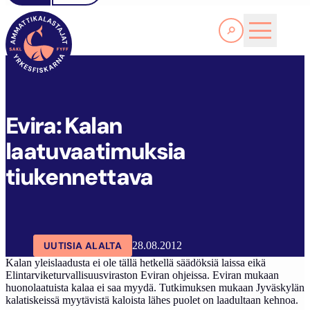
Lue lisää
E
VIRA: KALAN LAATUVAATIMUKSIA TIUKENNETTAVA
SAKL
ARTIKKELIT
AJANKOHTAISTA
Evira: Kalan
laatuvaatimuksia
tiukennettava
UUTISIA ALALTA
28.08.2012
Kalan yleislaadusta ei ole tällä hetkellä säädöksiä laissa eikä
Elintarviketurvallisuusviraston Eviran ohjeissa. Eviran mukaan
huonolaatuista kalaa ei saa myydä. Tutkimuksen mukaan Jyväskylän
kalatiskeissä myytävistä kaloista lähes puolet on laadultaan kehnoa.