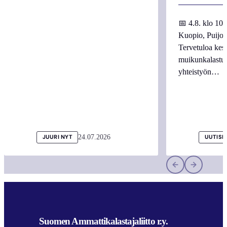
📅 4.8. klo 10
Kuopio, Puijo
Tervetuloa kes
muikunkalastuk
yhteistyön…
24.07.2026
JUURI NYT
UUTISI
Suomen Ammattikalastajaliitto r.y.