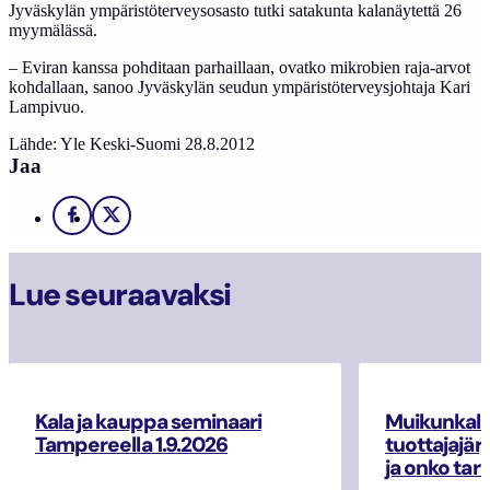
Jyväskylän ympäristöterveysosasto tutki satakunta kalanäytettä 26
myymälässä.
– Eviran kanssa pohditaan parhaillaan, ovatko mikrobien raja-arvot
kohdallaan, sanoo Jyväskylän seudun ympäristöterveysjohtaja Kari
Lampivuo.
Lähde: Yle Keski-Suomi 28.8.2012
Jaa
Facebook
X
Lue seuraavaksi
Kala ja kauppa seminaari
Muikunkala
Tampereella 1.9.2026
tuottajajär
ja onko tar