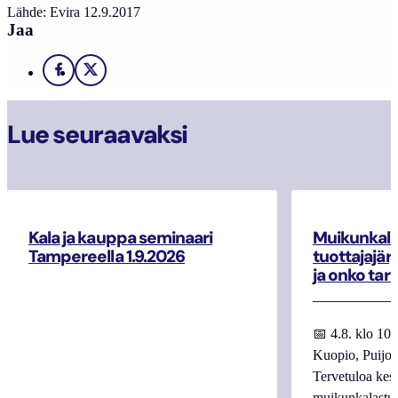
Lähde: Evira 12.9.2017
Jaa
Facebook
X
Lue seuraavaksi
Kala ja kauppa seminaari
Muikunkala
Tampereella 1.9.2026
tuottajajär
ja onko tar
📅 4.8. klo 10
Kuopio, Puijo
Tervetuloa kes
muikunkalastuk