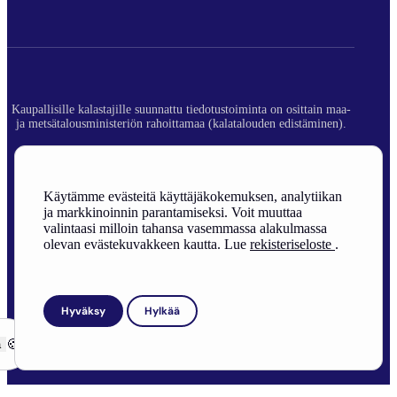
Kaupallisille kalastajille suunnattu tiedotustoiminta on osittain maa-
ja metsätalousministeriön rahoittamaa (kalatalouden edistäminen).
© 2026 Suomen Ammattikalastajaliitto ry.
Rekisteriseloste
Käytämme evästeitä käyttäjäkokemuksen, analytiikan
ja markkinoinnin parantamiseksi. Voit muuttaa
Sivuston toteutus
valintaasi milloin tahansa vasemmassa alakulmassa
olevan evästekuvakkeen kautta. Lue
rekisteriseloste
.
Hyväksy
Hylkää
ä