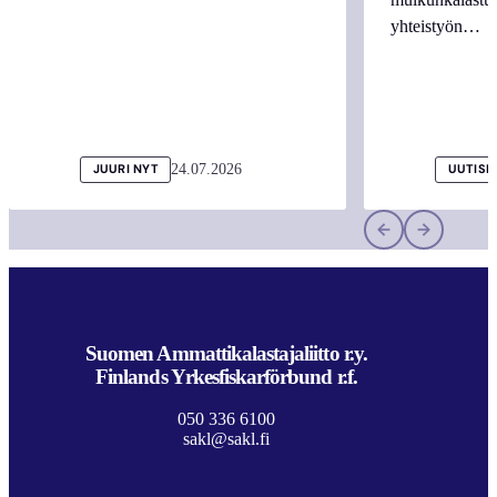
yhteistyön…
24.07.2026
JUURI NYT
UUTISI
Suomen Ammattikalastajaliitto r.y.
Finlands Yrkesfiskarförbund r.f.
050 336 6100
sakl@sakl.fi