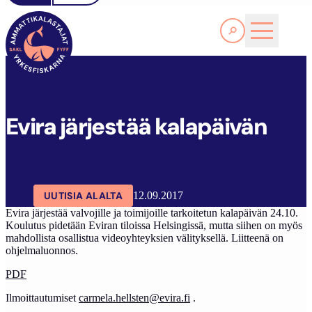
Lue lisää
E
VIRA JÄRJESTÄÄ KALAPÄIVÄN
SAKL
ARTIKKELIT
AJANKOHTAISTA
Evira järjestää kalapäivän
UUTISIA ALALTA
12.09.2017
Evira järjestää valvojille ja toimijoille tarkoitetun kalapäivän 24.10.
Koulutus pidetään Eviran tiloissa Helsingissä, mutta siihen on myös
mahdollista osallistua videoyhteyksien välityksellä. Liitteenä on
ohjelmaluonnos.
PDF
Ilmoittautumiset
carmela.hellsten@evira.fi
.