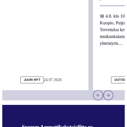
📅 4.8. klo 10
Kuopio, Puijo
Tervetuloa kes
muikunkalastuk
yhteistyön…
24.07.2026
JUURI NYT
UUTISI
Suomen Ammattikalastajaliitto r.y.