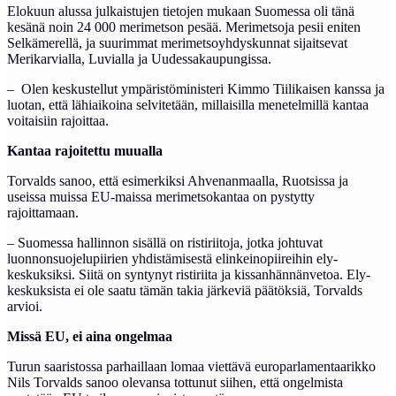
Elokuun alussa julkaistujen tietojen mukaan Suomessa oli tänä
kesänä noin 24 000 merimetson pesää. Merimetsoja pesii eniten
Selkämerellä, ja suurimmat merimetsoyhdyskunnat sijaitsevat
Merikarvialla, Luvialla ja Uudessakaupungissa.
– Olen keskustellut ympäristöministeri Kimmo Tiilikaisen kanssa ja
luotan, että lähiaikoina selvitetään, millaisilla menetelmillä kantaa
voitaisiin rajoittaa.
Kantaa rajoitettu muualla
Torvalds sanoo, että esimerkiksi Ahvenanmaalla, Ruotsissa ja
useissa muissa EU-maissa merimetsokantaa on pystytty
rajoittamaan.
– Suomessa hallinnon sisällä on ristiriitoja, jotka johtuvat
luonnonsuojelupiirien yhdistämisestä elinkeinopiireihin ely-
keskuksiksi. Siitä on syntynyt ristiriita ja kissanhännänvetoa. Ely-
keskuksista ei ole saatu tämän takia järkeviä päätöksiä, Torvalds
arvioi.
Missä EU, ei aina ongelmaa
Turun saaristossa parhaillaan lomaa viettävä europarlamentaarikko
Nils Torvalds sanoo olevansa tottunut siihen, että ongelmista