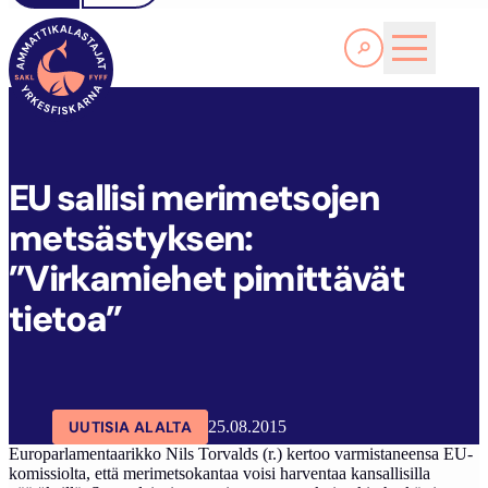
Lue lisää
E
U SALLISI MERIMETSOJEN METSÄSTYKSEN: ”VIRKAMIEHET PIMITTÄVÄT TIETOA”
SAKL
ARTIKKELIT
AJANKOHTAISTA
EU sallisi merimetsojen
metsästyksen:
”Virkamiehet pimittävät
tietoa”
UUTISIA ALALTA
25.08.2015
Europarlamentaarikko Nils Torvalds (r.) kertoo varmistaneensa EU-
komissiolta, että merimetsokantaa voisi harventaa kansallisilla