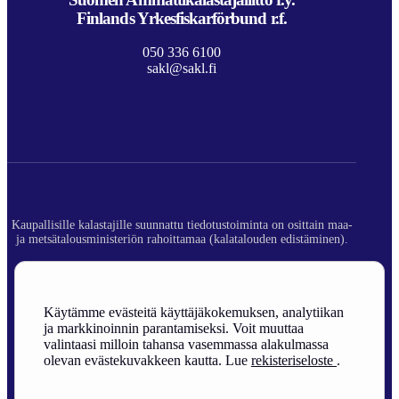
Finlands Yrkesfiskarförbund r.f.
050 336 6100
sakl@sakl.fi
Kaupallisille kalastajille suunnattu tiedotustoiminta on osittain maa-
ja metsätalousministeriön rahoittamaa (kalatalouden edistäminen).
© 2026 Suomen Ammattikalastajaliitto ry.
Rekisteriseloste
Käytämme evästeitä käyttäjäkokemuksen, analytiikan
ja markkinoinnin parantamiseksi. Voit muuttaa
Sivuston toteutus
valintaasi milloin tahansa vasemmassa alakulmassa
olevan evästekuvakkeen kautta. Lue
rekisteriseloste
.