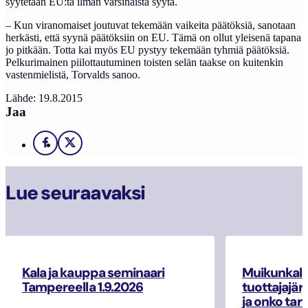
syytetään EU:ta ilman varsinaista syytä.
– Kun viranomaiset joutuvat tekemään vaikeita päätöksiä, sanotaan
herkästi, että syynä päätöksiin on EU. Tämä on ollut yleisenä tapana
jo pitkään. Totta kai myös EU pystyy tekemään tyhmiä päätöksiä.
Pelkurimainen piilottautuminen toisten selän taakse on kuitenkin
vastenmielistä, Torvalds sanoo.
Lähde: 19.8.2015
Jaa
Facebook
X
Lue seuraavaksi
Kala ja kauppa seminaari
Muikunkala
Tampereella 1.9.2026
tuottajajär
ja onko tar