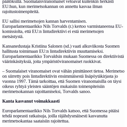
päätöksillä. Suomalaisviranomaiset vetoavat kuitenkin herkästi
EU:hun, kun merimetsokannan on annettu kasvaa ilman
rajoitustoimenpiteitä.
EU sallisi merimetsojen kannan harventamisen.
Europarlamentaarikko Nils Torvalds (r.) kertoo varmistaneensa EU-
komissiolta, että EU:n lintudirektiivi ei estä merimetsojen
metsästystä.
Kansanedustaja Kristiina Salonen (sd.) vaati alkuviikosta Suomen
hallitusta toimimaan EU:n lintudirektiivin muuttamiseksi.
Europarlamentaarikko Torvaldsin mukaan Suomessa on direktiivistä
väärinkäsityksiä, joita ympäristöviranomaiset ruokkivat.
– Suomalaiset viranomaiset ovat vähän pimittäneet tietoa. Merimetso
on siirretty pois lintudirektiivin ensimmäisestä lisäpöytäkirjasta jo
vuonna 1997. Tämä tarkoittaa, että Suomen viranomaisilla on täysi
oikeus ryhtyä yleisten sääntöjen mukaisiin toimenpiteisiin
merimetsokannan rajoittamiseksi, Torvalds sanoo.
Kanta kasvanut voimakkaasti
Europarlamentaarikko Nils Torvalds katsoo, että Suomessa pitäisi
tehdä nopeasti ratkaisuja, joilla räjähdysmäisesti kasvanutta
merimetsokantaa saataisiin rajoitettua.