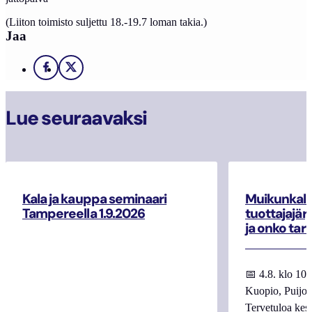
(Liiton toimisto suljettu 18.-19.7 loman takia.)
Jaa
Facebook
X
Lue seuraavaksi
Kala ja kauppa seminaari
Muikunkala
Tampereella 1.9.2026
tuottajajär
ja onko tar
📅 4.8. klo 10
Kuopio, Puijo
Tervetuloa kes