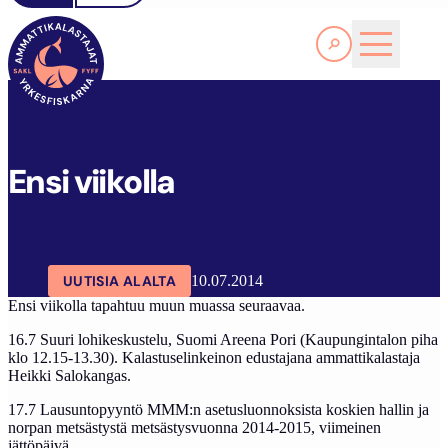
Lue lisää
SAKL
ARTIKKELIT
AJANKOHTAISTA
ENSI VIIKOLLA
Ensi viikolla
UUTISIA ALALTA
10.07.2014
Ensi viikolla tapahtuu muun muassa seuraavaa.
16.7 Suuri lohikeskustelu, Suomi Areena Pori (Kaupungintalon piha
klo 12.15-13.30). Kalastuselinkeinon edustajana ammattikalastaja
Heikki Salokangas.
17.7 Lausuntopyyntö MMM:n asetusluonnoksista koskien hallin ja
norpan metsästystä metsästysvuonna 2014-2015, viimeinen
jättöpäivä