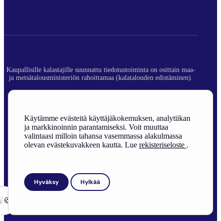
Kaupallisille kalastajille suunnattu tiedotustoiminta on osittain maa-
ja metsätalousministeriön rahoittamaa (kalatalouden edistäminen).
© 2026 Suomen Ammattikalastajaliitto ry.
Rekisteriseloste
Käytämme evästeitä käyttäjäkokemuksen, analytiikan
ja markkinoinnin parantamiseksi. Voit muuttaa
Sivuston toteutus
valintaasi milloin tahansa vasemmassa alakulmassa
olevan evästekuvakkeen kautta. Lue
rekisteriseloste
.
Hyväksy
Hylkää
ä