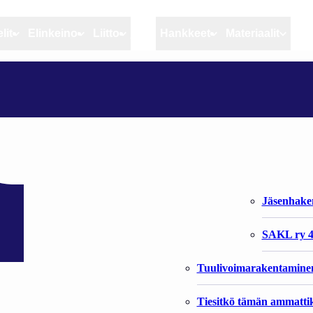
lit
Elinkeino
Liitto
MSC
Hankkeet
Materiaalit
Artikkelit
Elinkeino
Liitto
IKOLLA
Ajankohtaista
Kiintiöseuranta
Organisaat
Blogit
Rannikko ja sisävesikal
Liiton vast
Heikin horisontista
Elinkeinokalatalouden t
Jäsenjärje
Kalat ja kalatalous
Jäsenhak
Vahinkoeläimet
SAKL ry 4
Tuulivoimarakentamine
Tiesitkö tämän ammattik