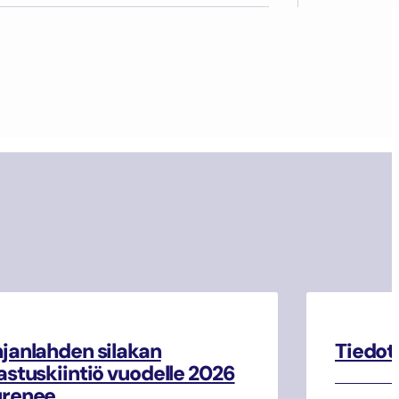
janlahden silakan
Tiedot
astuskiintiö vuodelle 2026
urenee