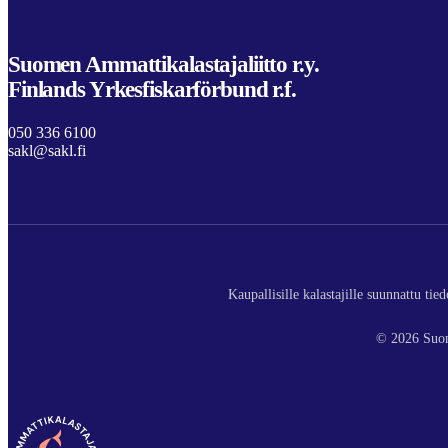
Suomen Ammattikalastajaliitto r.y.
Finlands Yrkesfiskarförbund r.f.
050 336 6100
sakl@sakl.fi
Kaupallisille kalastajille suunnattu ti
© 2026 Suom