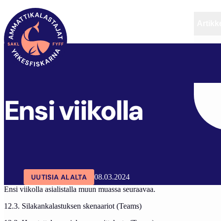
Artikke
SAKL
ARTIKKELIT
AJANKOHTAISTA
ENSI VI
Ensi viikolla
UUTISIA ALALTA
08.03.2024
Ensi viikolla asialistalla muun muassa seuraavaa.
12.3. Silakankalastuksen skenaariot (Teams)