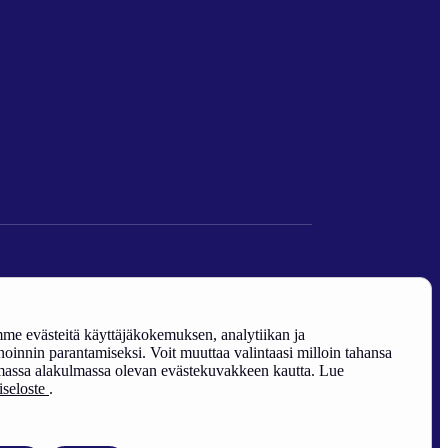
den edistäminen).
e evästeitä käyttäjäkokemuksen, analytiikan ja
oinnin parantamiseksi. Voit muuttaa valintaasi milloin tahansa
assa alakulmassa olevan evästekuvakkeen kautta. Lue
riseloste
.