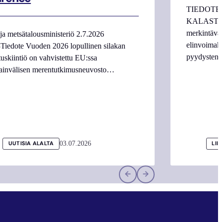
TIEDOTE
KALASTAJI
merkintäva
ja metsätalousministeriö 2.7.2026
elinvoimake
Tiedote Vuoden 2026 lopullinen silakan
pyydysten m
tuskiintiö on vahvistettu EU:ssa
ainvälisen merentutkimusneuvosto…
03.07.2026
UUTISIA ALALTA
LII