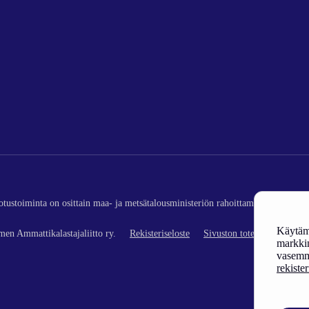
edotustoiminta on osittain maa- ja metsätalousministeriön rahoittamaa (kalatalou
Käytämm
en Ammattikalastajaliitto ry.
Rekisteriseloste
Sivuston toteutus
markkin
vasemm
rekiste