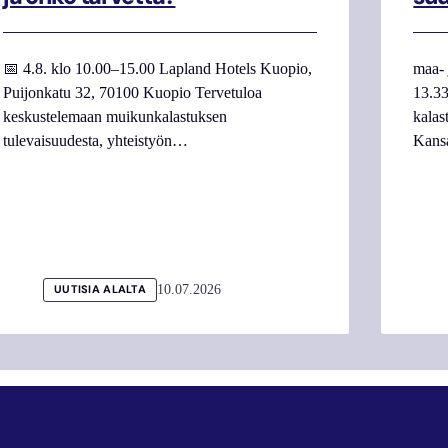
📅 4.8. klo 10.00–15.00 Lapland Hotels Kuopio,
maa- 
Puijonkatu 32, 70100 Kuopio Tervetuloa
13.33
keskustelemaan muikunkalastuksen
kalas
tulevaisuudesta, yhteistyön…
Kans
10.07.2026
UUTISIA ALALTA