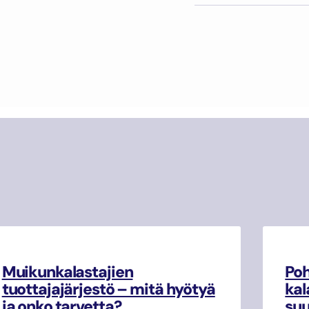
Muikunkalastajien
Poh
tuottajajärjestö – mitä hyötyä
kal
ja onko tarvetta?
su