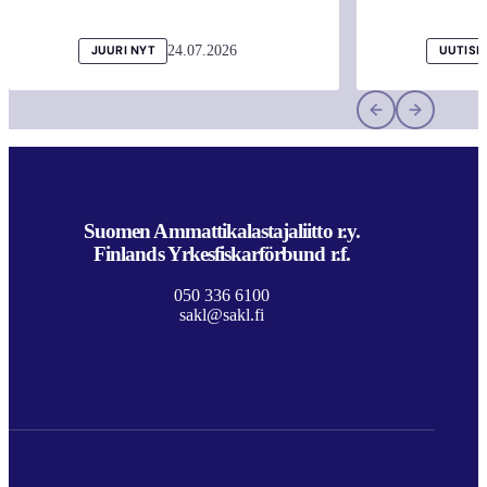
24.07.2026
JUURI NYT
UUTISI
Suomen Ammattikalastajaliitto r.y.
Finlands Yrkesfiskarförbund r.f.
050 336 6100
sakl@sakl.fi