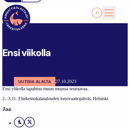
Lue lisää
SAKL
ARTIKKELIT
AJANKOHTAISTA
ENSI VIIKOLLA
Ensi viikolla
UUTISIA ALALTA
27.10.2023
Ensi viikolla tapahtuu muun muassa seuraavaa.
2.–3.11. Elinkeinokalatalouden innovaatiopäivät, Helsinki
Jaa
Facebook
X