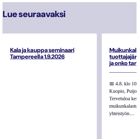
Lue seuraavaksi
Kala ja kauppa seminaari
Muikunkala
Tampereella 1.9.2026
tuottajajär
ja onko tar
📅 4.8. klo 10
Kuopio, Puijo
Tervetuloa kes
muikunkalastuk
yhteistyön…