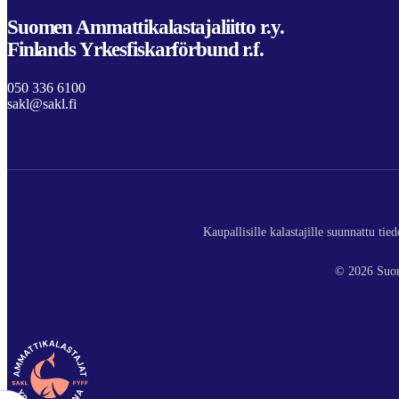
Suomen Ammattikalastajaliitto r.y.
Finlands Yrkesfiskarförbund r.f.
050 336 6100
sakl@sakl.fi
Kaupallisille kalastajille suunnattu ti
© 2026 Suom