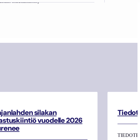
tuslain muuttaminen)
janlahden silakan
Tiedot
astuskiintiö vuodelle 2026
urenee
TIEDOTE