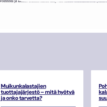
nista ja laeiksi eräiden siihen liittyvien lakien muuttamisesta (kalas
Muikunkalastajien
Poh
tuottajajärjestö – mitä hyötyä
kal
ja onko tarvetta?
su