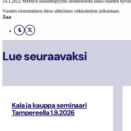
14.1.2022 MMM:n lausuntopyyntö luonnoksesta laiksi eläinten hyvinvoin
Vuoden ensimmäinen liiton sähköinen viikkotiedote julkaistaan.
Jaa
Facebook
X
Lue seuraavaksi
Kala ja kauppa seminaari
Tampereella 1.9.2026