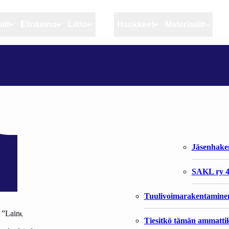
lit
Elinkeino
Liitto
MSC
Hankkeet
Materiaalit
Artikkelit
Elinkeino
Liitto
IKOLLA
Ajankohtaista
Kiintiöseuranta
Organisaat
Blogit
Rannikko ja sisävesikal
Liiton vast
Heikin horisontista
Elinkeinokalatalouden t
Jäsenjärje
Kalat ja kalatalous
Jäsenhak
Vahinkoeläimet
SAKL ry 4
Tuulivoimarakentamine
”Laine” ja ”Halla”
Tiesitkö tämän ammattik