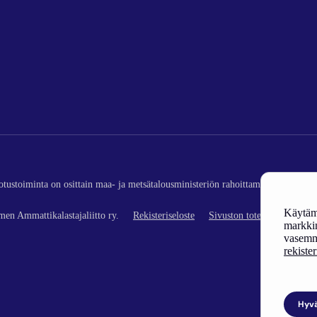
edotustoiminta on osittain maa- ja metsätalousministeriön rahoittamaa (kalatalou
Käytämm
en Ammattikalastajaliitto ry.
Rekisteriseloste
Sivuston toteutus
markkin
vasemm
rekiste
Hyv