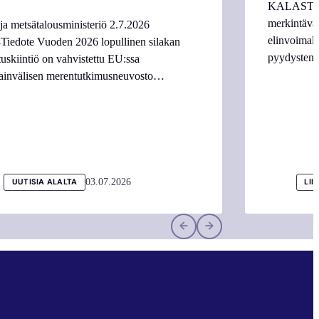
KALASTAJI
merkintäva
ja metsätalousministeriö 2.7.2026
elinvoimake
Tiedote Vuoden 2026 lopullinen silakan
pyydysten m
tuskiintiö on vahvistettu EU:ssa
ainvälisen merentutkimusneuvosto…
03.07.2026
UUTISIA ALALTA
LII