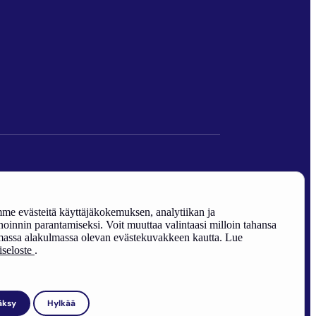
den edistäminen).
e evästeitä käyttäjäkokemuksen, analytiikan ja
oinnin parantamiseksi. Voit muuttaa valintaasi milloin tahansa
assa alakulmassa olevan evästekuvakkeen kautta. Lue
riseloste
.
äksy
Hylkää