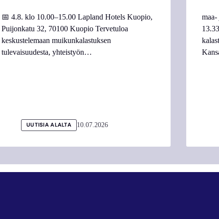
📅 4.8. klo 10.00–15.00 Lapland Hotels Kuopio,
maa- 
Puijonkatu 32, 70100 Kuopio Tervetuloa
13.33
keskustelemaan muikunkalastuksen
kalas
tulevaisuudesta, yhteistyön…
Kans
10.07.2026
UUTISIA ALALTA