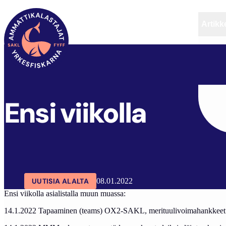
Artikke
SAKL
ARTIKKELIT
AJANKOHTAISTA
ENSI VI
Ensi viikolla
UUTISIA ALALTA
08.01.2022
Ensi viikolla asialistalla muun muassa:
14.1.2022 Tapaaminen (teams) OX2-SAKL, merituulivoimahankkeet 