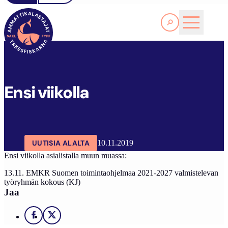
Lue lisää
SAKL
ARTIKKELIT
AJANKOHTAISTA
ENSI VIIKOLLA
Ensi viikolla
UUTISIA ALALTA
10.11.2019
Ensi viikolla asialistalla muun muassa:
13.11. EMKR Suomen toimintaohjelmaa 2021-2027 valmistelevan
työryhmän kokous (KJ)
Jaa
Facebook
X