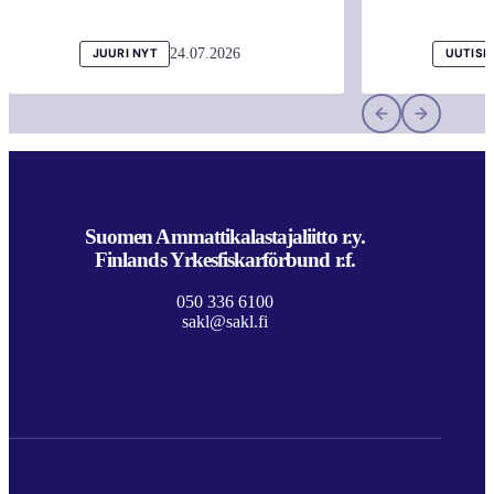
24.07.2026
JUURI NYT
UUTISI
Suomen Ammattikalastajaliitto r.y.
Finlands Yrkesfiskarförbund r.f.
050 336 6100
sakl@sakl.fi