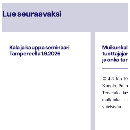
Lue seuraavaksi
Kala ja kauppa seminaari
Muikunkala
Tampereella 1.9.2026
tuottajajär
ja onko tar
📅 4.8. klo 10
Kuopio, Puijo
Tervetuloa kes
muikunkalastuk
yhteistyön…