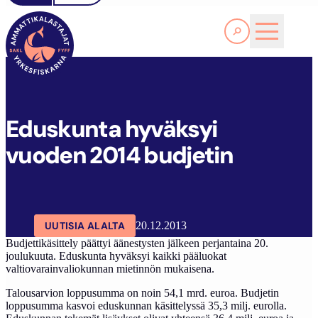
Lue lisää
E
DUSKUNTA HYVÄKSYI VUODEN 2014 BUDJETIN
SAKL
ARTIKKELIT
AJANKOHTAISTA
Eduskunta hyväksyi
vuoden 2014 budjetin
UUTISIA ALALTA
20.12.2013
Budjettikäsittely päättyi äänestysten jälkeen perjantaina 20.
joulukuuta. Eduskunta hyväksyi kaikki pääluokat
valtiovarainvaliokunnan mietinnön mukaisena.
Talousarvion loppusumma on noin 54,1 mrd. euroa. Budjetin
loppusumma kasvoi eduskunnan käsittelyssä 35,3 milj. eurolla.