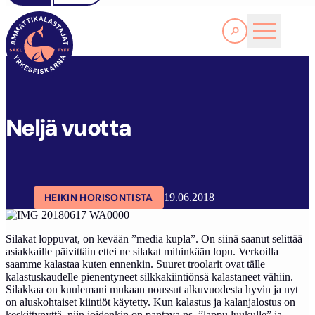
Lue lisää
SAKL
ARTIKKELIT
BLOGIT
NELJÄ VUOTTA
Neljä vuotta
HEIKIN HORISONTISTA
19.06.2018
Silakat loppuvat, on kevään ”media kupla”. On siinä saanut selittää
asiakkaille päivittäin ettei ne silakat mihinkään lopu. Verkoilla
saamme kalastaa kuten ennenkin. Suuret troolarit ovat tälle
kalastuskaudelle pienentyneet silkkakiintiönsä kalastaneet vähiin.
Silakkaa on kuulemani mukaan noussut alkuvuodesta hyvin ja nyt
on aluskohtaiset kiintiöt käytetty. Kun kalastus ja kalanjalostus on
keskittynyttä, niin joidenkin on pantava ns. ”lappu luukulle” ja