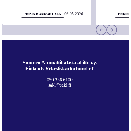
06.05.2026
HEIKIN HORISONTISTA
HEIKIN
Suomen Ammattikalastajaliitto r.y.
Finlands Yrkesfiskarförbund r.f.
050 336 6100
sakl@sakl.fi