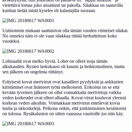
vietettävä lomaa joko ansaitusti tai pakolla. Silakkaa on saatavilla
kunhan tietää mistä kyselee eli kalastajilta suoraan.
Uutisoinnin mukaan saattaisivat olla tämän vuoden viimeiset silakat.
No onneksi näin ei ole vaan silakkaa riittää herkutteluun koko
vuodeksi.
Lohisaaliit ovat melko hyviä. Lohet on olleet isoja tämän
alkukauden. Rysien laskukausi oli kaunis ja heikkotuulinen, mutta
sen jälkeen on ongelmia riittänyt.
Erityisesti kovat merivirrat ovat kasailleet pyydyksiä ja ankkurien
kiristämiset ovat lisänneet työtä melkoisesti. Erikoista on se että
kevään tyvenien jälkeen on ollut voimakkaita merivirtoja vaikka
veden korkeudet ovat olleet alhaalla. Kovat virrat kuuluvat yleensä
korkean veden aikoihin. Voimakkaat merivirrat enteilevät kovia
tuulia ja ukkoskelejä. Pelkona onkin, että jonkinmoinen kesästormi
on tulossa. Rysäkaluston on sitten vaarassa vaurioille jos niin käy.