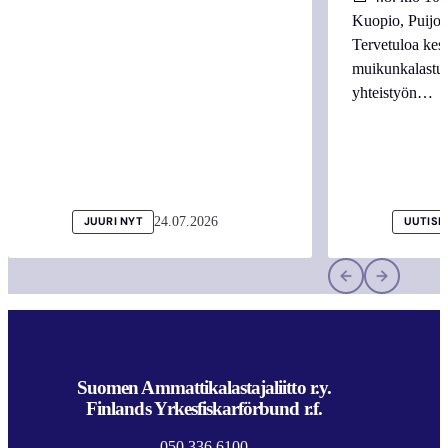
Kuopio, Puijo
Tervetuloa kes
muikunkalastuk
yhteistyön…
24.07.2026
JUURI NYT
UUTISI
Suomen Ammattikalastajaliitto r.y.
Finlands Yrkesfiskarförbund r.f.
050 336 6100