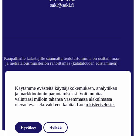
sakl@sakl.fi
Kaupallisille kalastajille suunnattu tiedotustoiminta on osittain maa-
ja metsätalousministeriön rahoittamaa (kalatalouden edistäminen).
© 2026 Suomen Ammattikalastajaliitto ry.
Rekisteriseloste
Käytämme evästeitä käyttäjäkokemuksen, analytiikan
ja markkinoinnin parantamiseksi. Voit muuttaa
Sivuston toteutus
valintaasi milloin tahansa vasemmassa alakulmassa
olevan evästekuvakkeen kautta. Lue
rekisteriseloste
.
Hyväksy
Hylkää