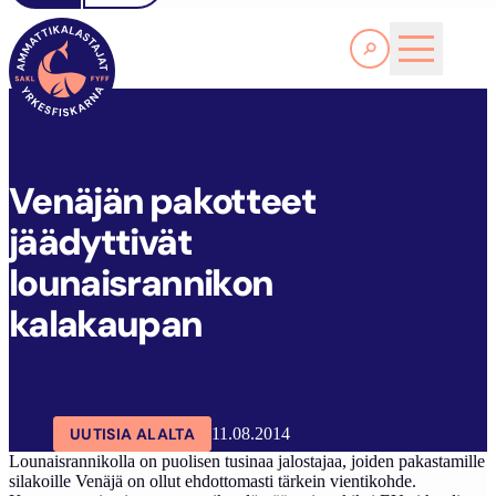
Lue lisää
V
ENÄJÄN PAKOTTEET JÄÄDYTTIVÄT LOUNAISRANNIKON KALAKAUPAN
SAKL
ARTIKKELIT
AJANKOHTAISTA
Venäjän pakotteet
jäädyttivät
lounaisrannikon
kalakaupan
UUTISIA ALALTA
11.08.2014
Lounaisrannikolla on puolisen tusinaa jalostajaa, joiden pakastamille
silakoille Venäjä on ollut ehdottomasti tärkein vientikohde.