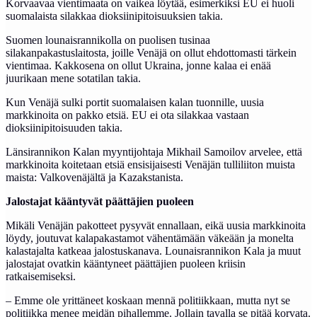
Korvaavaa vientimaata on vaikea löytää, esimerkiksi EU ei huoli
suomalaista silakkaa dioksiinipitoisuuksien takia.
Suomen lounaisrannikolla on puolisen tusinaa
silakanpakastuslaitosta, joille Venäjä on ollut ehdottomasti tärkein
vientimaa. Kakkosena on ollut Ukraina, jonne kalaa ei enää
juurikaan mene sotatilan takia.
Kun Venäjä sulki portit suomalaisen kalan tuonnille, uusia
markkinoita on pakko etsiä. EU ei ota silakkaa vastaan
dioksiinipitoisuuden takia.
Länsirannikon Kalan myyntijohtaja Mikhail Samoilov arvelee, että
markkinoita koitetaan etsiä ensisijaisesti Venäjän tulliliiton muista
maista: Valkovenäjältä ja Kazakstanista.
Jalostajat kääntyvät päättäjien puoleen
Mikäli Venäjän pakotteet pysyvät ennallaan, eikä uusia markkinoita
löydy, joutuvat kalapakastamot vähentämään väkeään ja monelta
kalastajalta katkeaa jalostuskanava. Lounaisrannikon Kala ja muut
jalostajat ovatkin kääntyneet päättäjien puoleen kriisin
ratkaisemiseksi.
– Emme ole yrittäneet koskaan mennä politiikkaan, mutta nyt se
politiikka menee meidän pihallemme. Jollain tavalla se pitää korvata.