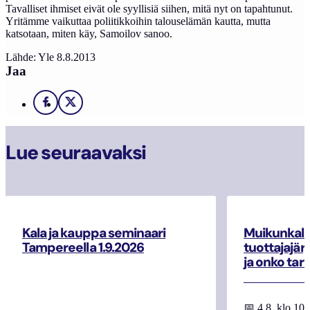
Tavalliset ihmiset eivät ole syyllisiä siihen, mitä nyt on tapahtunut.
Yritämme vaikuttaa poliitikkoihin talouselämän kautta, mutta
katsotaan, miten käy, Samoilov sanoo.
Lähde: Yle 8.8.2013
Jaa
Facebook
X
Lue seuraavaksi
Kala ja kauppa seminaari
Muikunkala
Tampereella 1.9.2026
tuottajajär
ja onko tar
📅 4.8. klo 10