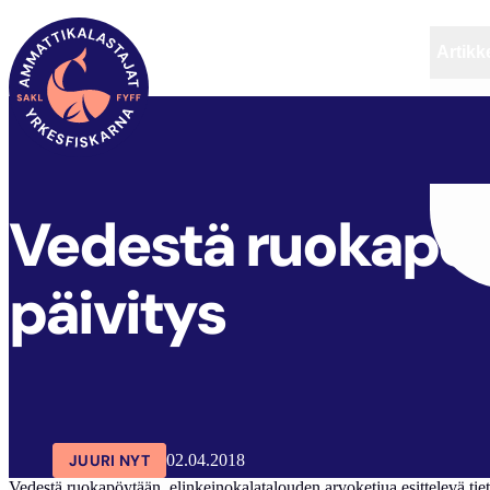
Artikke
SAKL
ARTIKKELIT
AJANKOHTAISTA
Vedestä ruokapöy
päivitys
JUURI NYT
02.04.2018
Vedestä ruokapöytään, elinkeinokalatalouden arvoketjua esittelevä tietopa