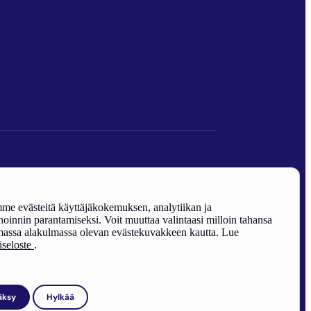
den edistäminen).
e evästeitä käyttäjäkokemuksen, analytiikan ja
oinnin parantamiseksi. Voit muuttaa valintaasi milloin tahansa
assa alakulmassa olevan evästekuvakkeen kautta. Lue
riseloste
.
äksy
Hylkää