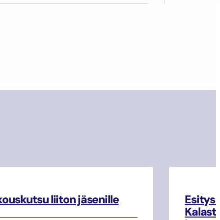
ouskutsu liiton jäsenille
Esitys
Kalasta