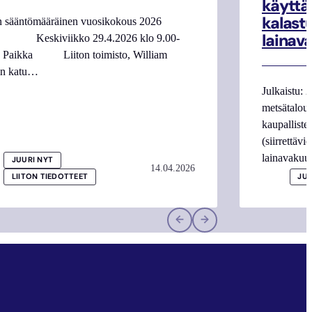
käyttä
kalast
n sääntömääräinen vuosikokous 2026
lainav
 Keskiviikko 29.4.2026 klo 9.00-
0 Paikka Liiton toimisto, William
in katu…
Julkaistu: 
metsätalous
kaupalliste
(siirrettäv
lainavaku
JUURI NYT
14.04.2026
LIITON TIEDOTTEET
JUU