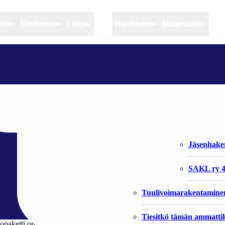
lit
Elinkeino
Liitto
MSC
Hankkeet
Materiaalit
Artikkelit
Elinkeino
Liitto
VEDESTÄ RUOKAPÖYTÄÄN TIETOPAKETIN PÄIVITYS
Ajankohtaista
Kiintiöseuranta
Organisaat
Blogit
Rannikko ja sisävesikal
Liiton vast
tään tietopaketin
Heikin horisontista
Elinkeinokalatalouden t
Jäsenjärje
Kalat ja kalatalous
Jäsenhak
Vahinkoeläimet
SAKL ry 4
Tuulivoimarakentamine
Tiesitkö tämän ammattik
ketti on päivitetty. Tietopakettia voi jakaa yritysvierailijoille ja paikal