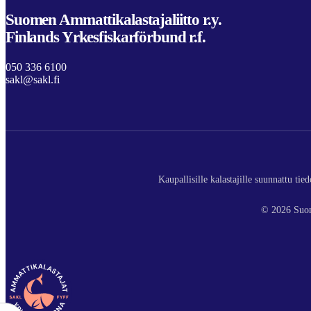
Suomen Ammattikalastajaliitto r.y.
Finlands Yrkesfiskarförbund r.f.
050 336 6100
sakl@sakl.fi
Kaupallisille kalastajille suunnattu ti
© 2026 Suom