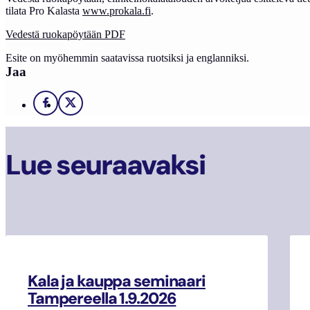
tilata Pro Kalasta
www.prokala.fi
.
Vedestä ruokapöytään PDF
Esite on myöhemmin saatavissa ruotsiksi ja englanniksi.
Jaa
Facebook
X
Lue seuraavaksi
Kala ja kauppa seminaari
Tampereella 1.9.2026