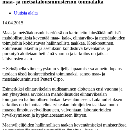
maa- ja metsätalousministeriön toimialalta
Uutisia alalta
14.04.2015
Maa- ja metsätalousministeriössä on kartoitettu lainsäädännöllisiä
mahdollisuuksia keventää maa-, kala-, elintarvike- ja metsätalouden
toimijoihin kohdistuvaa hallinnollista taakkaa. Konkreettinen,
kotimaisiin lakeihin ja asetuksiin kohdistuva keventämis- ja
purkutyö aloitetaan heti tänä vuonna ja tarkoitus on jatkaa
lähivuosien ajan.
− Seinäjoella viime syyskuun viljelijätapaamisessa annettu lupaus
tuodaan tässä konkreettiseksi toiminnaksi, sanoo maa- ja
metsätalousministeri Petteri Orpo.
Esimerkiksi elintarvikelain uudistaminen aloitetaan ensi vuonna ja
sen yhteydessä arvioidaan mahdollisuudet elintarvikealan
toimijoiden hallinnollisen taakan keventämiseen. Lakiuudistuksen
tarkoitus on helpottaa elintarvikealan toimijoiden taakkaa muun
muassa ilmoitusvelvollisuuteen, valvontaan, laboratorioiden
hyväksymiseen ja hygieniaosaamiseen liittyen.
Maanviljelijöiden hallinnollisen taakan keventämiseksi ministeriössä