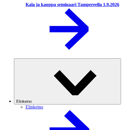
Kala ja kauppa seminaari Tampereella 1.9.2026
Elinkeino
Elinkeino