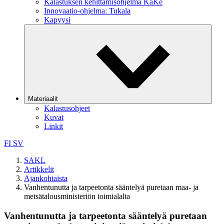
Kalastuksen kehittämisohjelma KaKe
Innovaatio-ohjelma: Tukala
Kapyysi
Materiaalit
Kalastusohjeet
Kuvat
Linkit
FI
SV
SAKL
Artikkelit
Ajankohtaista
Vanhentunutta ja tarpeetonta sääntelyä puretaan maa- ja
metsätalousministeriön toimialalta
Vanhentunutta ja tarpeetonta sääntelyä puretaan