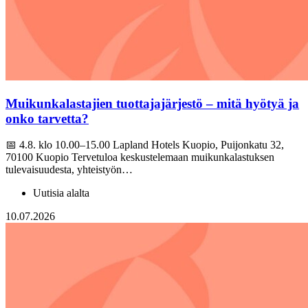
Muikunkalastajien tuottajajärjestö – mitä hyötyä ja
onko tarvetta?
📅 4.8. klo 10.00–15.00 Lapland Hotels Kuopio, Puijonkatu 32,
70100 Kuopio Tervetuloa keskustelemaan muikunkalastuksen
tulevaisuudesta, yhteistyön…
Uutisia alalta
10.07.2026