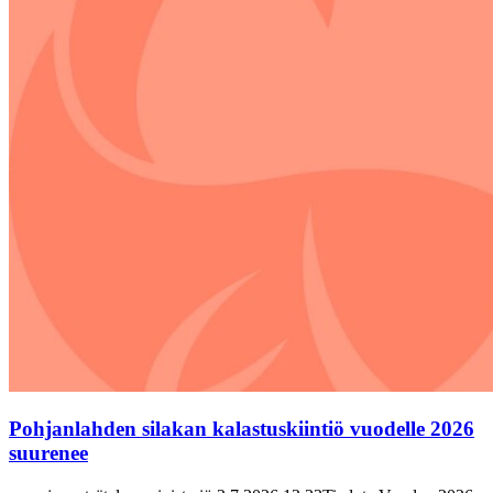
Pohjanlahden silakan kalastuskiintiö vuodelle 2026
suurenee