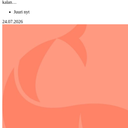
kalan…
Juuri nyt
24.07.2026