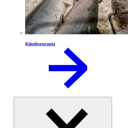
Kiintiöseuranta