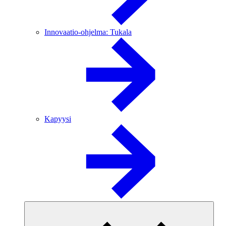
Innovaatio-ohjelma: Tukala
Kapyysi