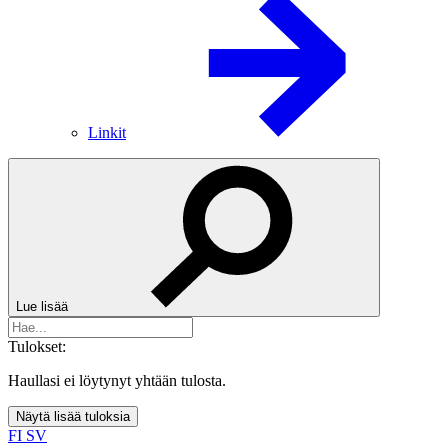
Linkit
Lue lisää
Tulokset:
Haullasi ei löytynyt yhtään tulosta.
Näytä lisää tuloksia
FI
SV