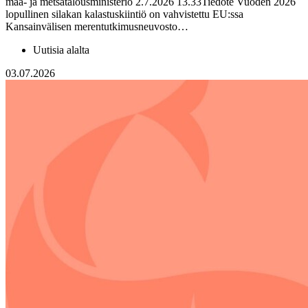
maa- ja metsätalousministeriö 2.7.2026 13.33Tiedote Vuoden 2026
lopullinen silakan kalastuskiintiö on vahvistettu EU:ssa
Kansainvälisen merentutkimusneuvosto…
Uutisia alalta
03.07.2026