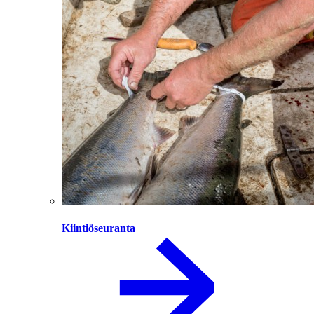
Kiintiöseuranta