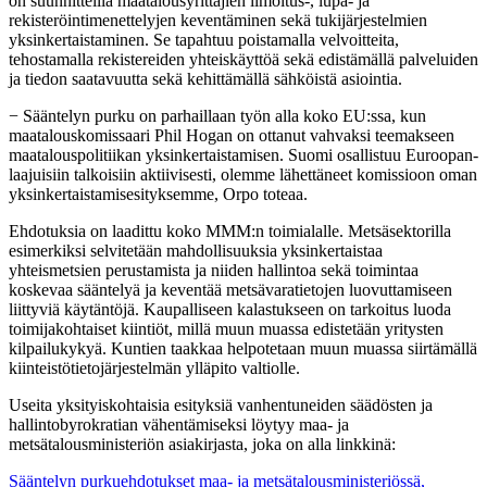
on suunnitteilla maatalousyrittäjien ilmoitus-, lupa- ja
rekisteröintimenettelyjen keventäminen sekä tukijärjestelmien
yksinkertaistaminen. Se tapahtuu poistamalla velvoitteita,
tehostamalla rekistereiden yhteiskäyttöä sekä edistämällä palveluiden
ja tiedon saatavuutta sekä kehittämällä sähköistä asiointia.
− Sääntelyn purku on parhaillaan työn alla koko EU:ssa, kun
maatalouskomissaari Phil Hogan on ottanut vahvaksi teemakseen
maatalouspolitiikan yksinkertaistamisen. Suomi osallistuu Euroopan-
laajuisiin talkoisiin aktiivisesti, olemme lähettäneet komissioon oman
yksinkertaistamisesityksemme, Orpo toteaa.
Ehdotuksia on laadittu koko MMM:n toimialalle. Metsäsektorilla
esimerkiksi selvitetään mahdollisuuksia yksinkertaistaa
yhteismetsien perustamista ja niiden hallintoa sekä toimintaa
koskevaa sääntelyä ja keventää metsävaratietojen luovuttamiseen
liittyviä käytäntöjä. Kaupalliseen kalastukseen on tarkoitus luoda
toimijakohtaiset kiintiöt, millä muun muassa edistetään yritysten
kilpailukykyä. Kuntien taakkaa helpotetaan muun muassa siirtämällä
kiinteistötietojärjestelmän ylläpito valtiolle.
Useita yksityiskohtaisia esityksiä vanhentuneiden säädösten ja
hallintobyrokratian vähentämiseksi löytyy maa- ja
metsätalousministeriön asiakirjasta, joka on alla linkkinä:
Sääntelyn purkuehdotukset maa- ja metsätalousministeriössä,