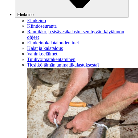
Elinkeino
Elinkeino
Kiintiöseuranta
Rannikko ja sisävesikalastuksen hyvän käytännön
ohjeet
Elinkeinokalatalouden tuet
Kalat ja kalatalous
Vahinkoeläimet
Tuulivoimarakentaminen
Tiesitkö tämän ammattikalastuksesta?