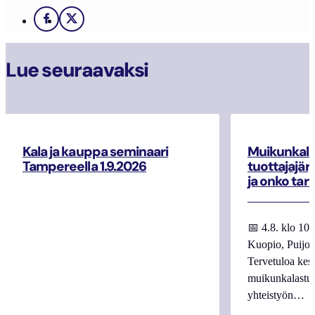
Facebook
X
Lue seuraavaksi
Kala ja kauppa seminaari
Muikunkala
Tampereella 1.9.2026
tuottajajär
ja onko tar
📅 4.8. klo 10
Kuopio, Puijo
Tervetuloa kes
muikunkalastuk
yhteistyön…