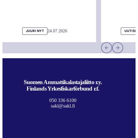
24.07.2026
JUURI NYT
UUTISI
Suomen Ammattikalastajaliitto r.y.
Finlands Yrkesfiskarförbund r.f.
050 336 6100
sakl@sakl.fi