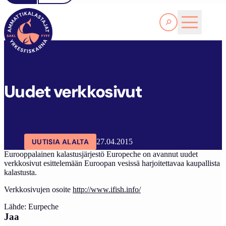
Lue lisää
U
UDET VERKKOSIVUT
SAKL
ARTIKKELIT
AJANKOHTAISTA
Uudet verkkosivut
UUTISIA ALALTA
27.04.2015
Eurooppalainen kalastusjärjestö Europeche on avannut uudet
verkkosivut esittelemään Euroopan vesissä harjoitettavaa kaupallista
kalastusta.
Verkkosivujen osoite
http://www.ifish.info/
Lähde: Eurpeche
Jaa