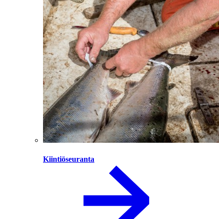
Kiintiöseuranta