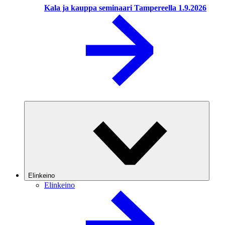
Kala ja kauppa seminaari Tampereella 1.9.2026
Elinkeino
Elinkeino