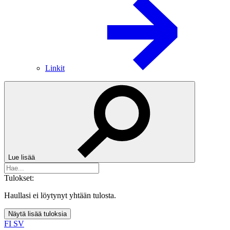
Linkit
Lue lisää
Tulokset:
Haullasi ei löytynyt yhtään tulosta.
Näytä lisää tuloksia
FI
SV