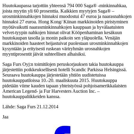
Huutokaupassa tarjottiin yhteensä 794 000 Saga® -minkinnahkaa,
joista myytin yli 60 prosenttia. Kaikkien myytyjen Saga® –
urosminkinnahkojen hinnaksi muodostui 47 euroa ja naarasnahkojen
hinnaksi 27 euroa. Hong Kong/ Kiinan markkinoiden piristyminen
myötävaikutti naarasminkinnahkojen kauppaan ja hyvälaatuisten
velvet-tyypin nahkojen hinnat olivat Kööpenhaminan kesäkuun
huutokaupan tasolla ja monin paikoin sen yläpuolella. Venäjän
markkinoiden haasteet heijastuivat puolestaan urosminkinnahkojen
kysyntään ja erityisesti ruskean väriryhmän urosnahkojen
myyntiprosentit jäivät suhteellisen alhaisiksi.
Saga Furs Oyj:n toimitilojen peruskorjauksen takia huutokauppa
järjestettiin poikkeuksellisesti hotelli Scandic Parkissa Helsingissä.
Seuraava huutokauppa järjestetään yhtiön uudistetuissa
huutokauppatiloissa 10.-20. maaliskuuta 2015. Huutokauppa
pidetään viime kauden tapaan yhteistyössä pohjoisamerikkalaisten
American Legend- ja Fur Harvesters Auction Inc. –
huutokauppaliikkeiden kanssa.
Lähde: Saga Furs 21.12.2014
Jaa