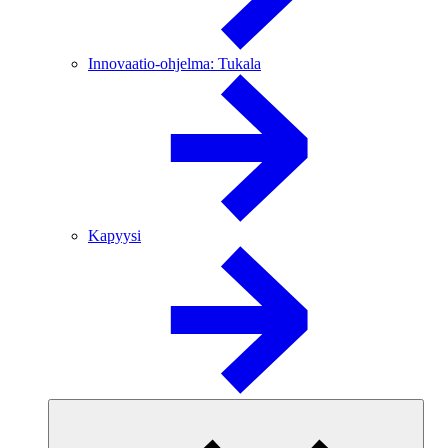
Innovaatio-ohjelma: Tukala
Kapyysi