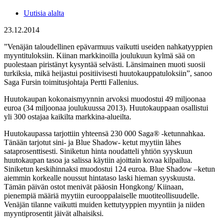
Uutisia alalta
23.12.2014
”Venäjän taloudellinen epävarmuus vaikutti useiden nahkatyyppien
myyntituloksiin. Kiinan markkinoilla joulukuun kylmä sää on
puolestaan piristänyt kysyntää selvästi. Länsimainen muoti suosii
turkiksia, mikä heijastui positiivisesti huutokauppatuloksiin”, sanoo
Saga Fursin toimitusjohtaja Pertti Fallenius.
Huutokaupan kokonaismyynnin arvoksi muodostui 49 miljoonaa
euroa (34 miljoonaa joulukuussa 2013). Huutokauppaan osallistui
yli 300 ostajaa kaikilta markkina-alueilta.
Huutokaupassa tarjottiin yhteensä 230 000 Saga® -ketunnahkaa.
Tänään tarjotut sini- ja Blue Shadow- ketut myytiin lähes
sataprosenttisesti. Siniketun hinta noudatteli yhtiön syyskuun
huutokaupan tasoa ja salissa käytiin ajoittain kovaa kilpailua.
Siniketun keskihinnaksi muodostui 124 euroa. Blue Shadow –ketun
aiemmin korkealle noussut hintataso laski hieman syyskuusta.
Tämän päivän ostot menivät pääosin Hongkong/ Kiinaan,
pienempiä määriä myytiin eurooppalaiselle muotiteollisuudelle.
Venäjän tilanne vaikutti muiden kettutyyppien myyntiin ja niiden
myyntiprosentit jäivät alhaisiksi.