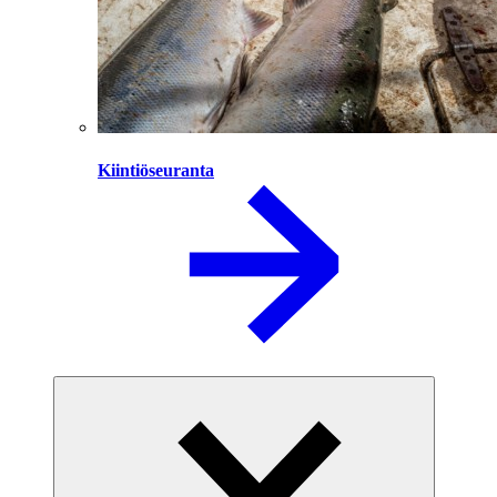
Kiintiöseuranta