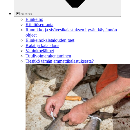
Elinkeino
Elinkeino
Kiintiöseuranta
Rannikko ja sisävesikalastuksen hyvän käytännön
ohjeet
Elinkeinokalatalouden tuet
Kalat ja kalatalous
Vahinkoeläimet
Tuulivoimarakentaminen
Tiesitkö tämän ammattikalastuksesta?