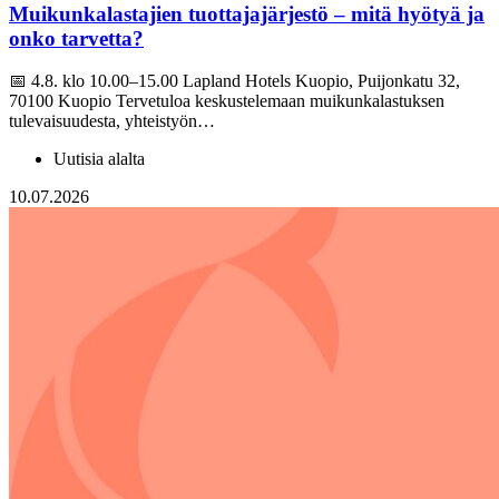
Muikunkalastajien tuottajajärjestö – mitä hyötyä ja
onko tarvetta?
📅 4.8. klo 10.00–15.00 Lapland Hotels Kuopio, Puijonkatu 32,
70100 Kuopio Tervetuloa keskustelemaan muikunkalastuksen
tulevaisuudesta, yhteistyön…
Uutisia alalta
10.07.2026