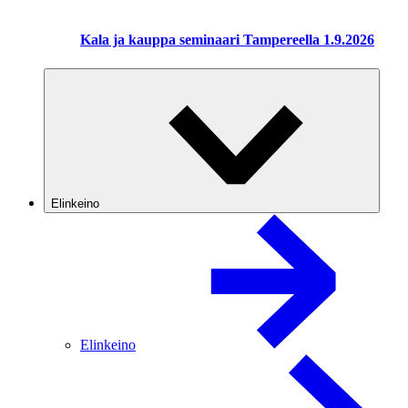
Kala ja kauppa seminaari Tampereella 1.9.2026
Elinkeino
Elinkeino