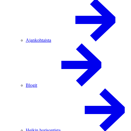
Ajankohtaista
Blogit
Heikin horisontista