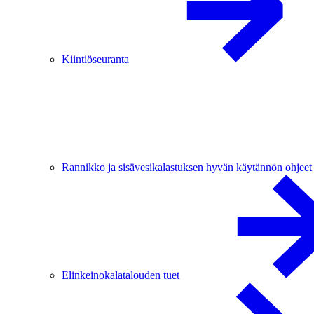
Kiintiöseuranta
Rannikko ja sisävesikalastuksen hyvän käytännön ohjeet
Elinkeinokalatalouden tuet