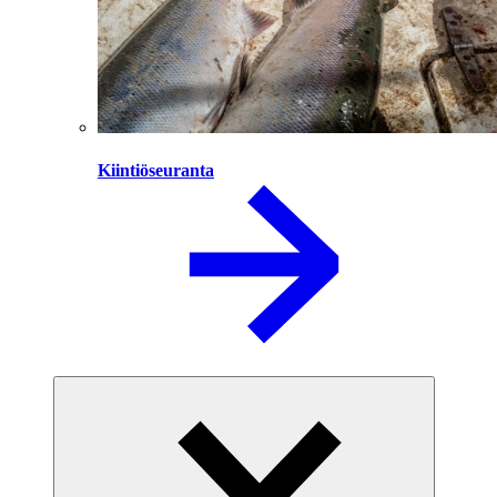
Kiintiöseuranta