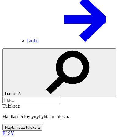
Linkit
Lue lisää
Tulokset:
Haullasi ei löytynyt yhtään tulosta.
Näytä lisää tuloksia
FI
SV