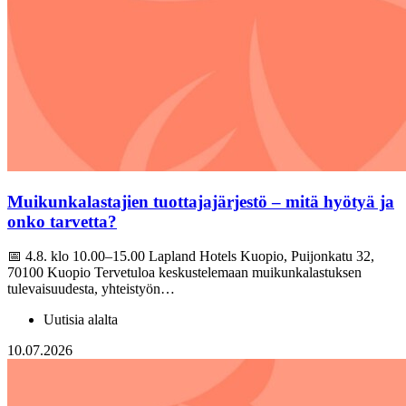
Muikunkalastajien tuottajajärjestö – mitä hyötyä ja
onko tarvetta?
📅 4.8. klo 10.00–15.00 Lapland Hotels Kuopio, Puijonkatu 32,
70100 Kuopio Tervetuloa keskustelemaan muikunkalastuksen
tulevaisuudesta, yhteistyön…
Uutisia alalta
10.07.2026