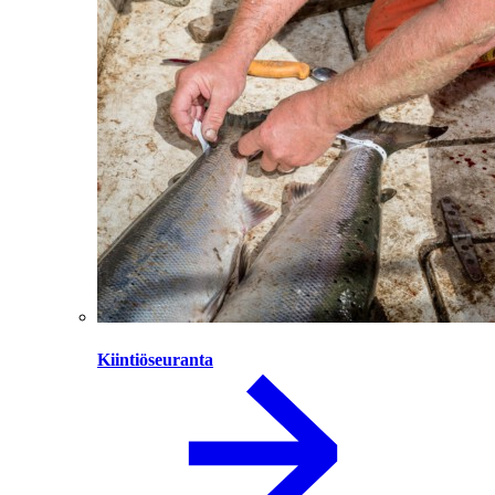
Kiintiöseuranta