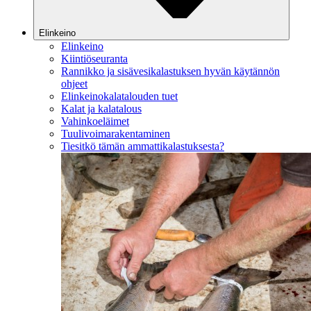
Elinkeino
Elinkeino
Kiintiöseuranta
Rannikko ja sisävesikalastuksen hyvän käytännön
ohjeet
Elinkeinokalatalouden tuet
Kalat ja kalatalous
Vahinkoeläimet
Tuulivoimarakentaminen
Tiesitkö tämän ammattikalastuksesta?