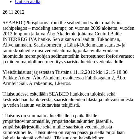
Uutisia alalta
26.11.2012
SEABED (Phosphorus from the seabed and water quality in
archipelagos – modeling attempt) on vuonna 2009 aloitettu, vuoden
2012 loppuun jatkuva Åbo Akademin johtama Central Baltic
INTERREG IVA hanke. Sen aikana on laadittu Tukholman,
Ahvenanmaan, Saaristomeren ja Länsi-Uudenmaan saaristo- ja
rannikkoalueille uusi vedenlaatumalli, jonka avulla voidaan
huomioida merenpohjan sedimentteihin kerrostuneet fosforivarastot
ja niiden mahdollinen merkitys saaristoalueiden vedenlaadulle.
Yleisötilaisuus järjestetään Tiistaina 11.12.2012 klo 12.15-18.30
Paikka: Arken, Åbo Akademi, osoitteessa Fabriksgatan 2, Åbo.
Armfelt-Sali, A-rakennus, 1.kerros.
Tilaisuudessa esitellään SEABED hankkeen tuloksia sekä
keskustellaan hankkeesta, saaristoalueiden tilasta ja tulevaisuudesta
ja veden laatuun vaikuttavista tekijöistä.
Tilaisuus on suunnattu alueellisille ja paikallisille
ympäristöviranomaisille, ympäristölautakuntien jäsenille,
ympäristöjärjestöille sekä muille saariston vedenlaadusta
kiinnostuneille. Tilaisuuteen on vapaa pääsy ja siellä tarjoillaan
kahvia ja pientä syötävää. Tilaisuus on kaksikielinen.