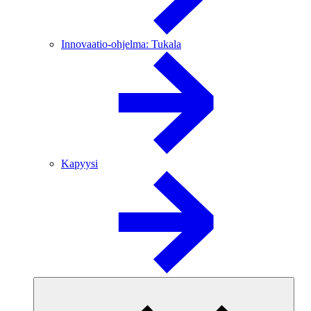
Innovaatio-ohjelma: Tukala
Kapyysi