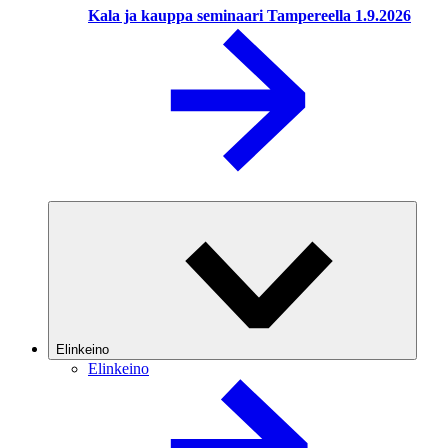
Kala ja kauppa seminaari Tampereella 1.9.2026
Elinkeino
Elinkeino