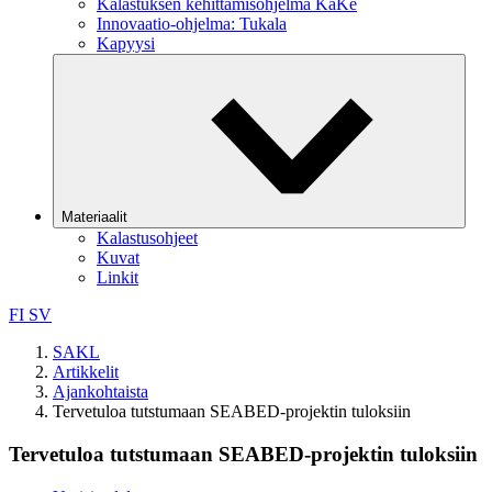
Kalastuksen kehittämisohjelma KaKe
Innovaatio-ohjelma: Tukala
Kapyysi
Materiaalit
Kalastusohjeet
Kuvat
Linkit
FI
SV
SAKL
Artikkelit
Ajankohtaista
Tervetuloa tutstumaan SEABED-projektin tuloksiin
Tervetuloa tutstumaan SEABED-projektin tuloksiin