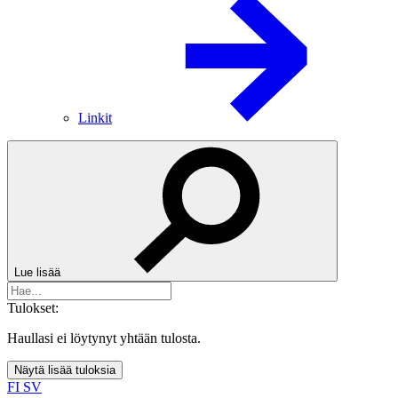
Linkit
Lue lisää
Tulokset:
Haullasi ei löytynyt yhtään tulosta.
Näytä lisää tuloksia
FI
SV