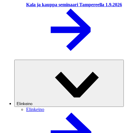
Kala ja kauppa seminaari Tampereella 1.9.2026
Elinkeino
Elinkeino