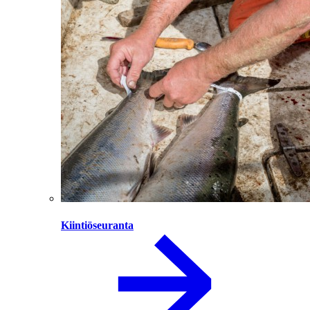
Kiintiöseuranta