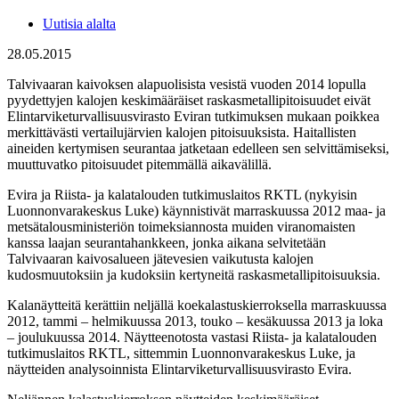
Uutisia alalta
28.05.2015
Talvivaaran kaivoksen alapuolisista vesistä vuoden 2014 lopulla
pyydettyjen kalojen keskimääräiset raskasmetallipitoisuudet eivät
Elintarviketurvallisuusvirasto Eviran tutkimuksen mukaan poikkea
merkittävästi vertailujärvien kalojen pitoisuuksista. Haitallisten
aineiden kertymisen seurantaa jatketaan edelleen sen selvittämiseksi,
muuttuvatko pitoisuudet pitemmällä aikavälillä.
Evira ja Riista- ja kalatalouden tutkimuslaitos RKTL (nykyisin
Luonnonvarakeskus Luke) käynnistivät marraskuussa 2012 maa- ja
metsätalousministeriön toimeksiannosta muiden viranomaisten
kanssa laajan seurantahankkeen, jonka aikana selvitetään
Talvivaaran kaivosalueen jätevesien vaikutusta kalojen
kudosmuutoksiin ja kudoksiin kertyneitä raskasmetallipitoisuuksia.
Kalanäytteitä kerättiin neljällä koekalastuskierroksella marraskuussa
2012, tammi – helmikuussa 2013, touko – kesäkuussa 2013 ja loka
– joulukuussa 2014. Näytteenotosta vastasi Riista- ja kalatalouden
tutkimuslaitos RKTL, sittemmin Luonnonvarakeskus Luke, ja
näytteiden analysoinnista Elintarviketurvallisuusvirasto Evira.