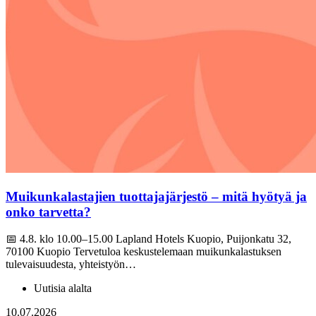
Muikunkalastajien tuottajajärjestö – mitä hyötyä ja
onko tarvetta?
📅 4.8. klo 10.00–15.00 Lapland Hotels Kuopio, Puijonkatu 32,
70100 Kuopio Tervetuloa keskustelemaan muikunkalastuksen
tulevaisuudesta, yhteistyön…
Uutisia alalta
10.07.2026