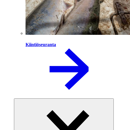
Kiintiöseuranta