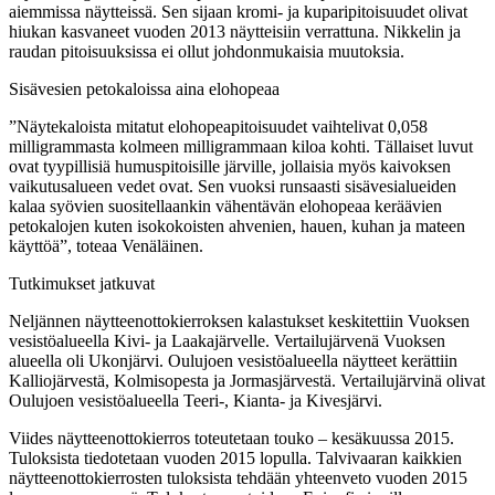
aiemmissa näytteissä. Sen sijaan kromi- ja kuparipitoisuudet olivat
hiukan kasvaneet vuoden 2013 näytteisiin verrattuna. Nikkelin ja
raudan pitoisuuksissa ei ollut johdonmukaisia muutoksia.
Sisävesien petokaloissa aina elohopeaa
”Näytekaloista mitatut elohopeapitoisuudet vaihtelivat 0,058
milligrammasta kolmeen milligrammaan kiloa kohti. Tällaiset luvut
ovat tyypillisiä humuspitoisille järville, jollaisia myös kaivoksen
vaikutusalueen vedet ovat. Sen vuoksi runsaasti sisävesialueiden
kalaa syövien suositellaankin vähentävän elohopeaa keräävien
petokalojen kuten isokokoisten ahvenien, hauen, kuhan ja mateen
käyttöä”, toteaa Venäläinen.
Tutkimukset jatkuvat
Neljännen näytteenottokierroksen kalastukset keskitettiin Vuoksen
vesistöalueella Kivi- ja Laakajärvelle. Vertailujärvenä Vuoksen
alueella oli Ukonjärvi. Oulujoen vesistöalueella näytteet kerättiin
Kalliojärvestä, Kolmisopesta ja Jormasjärvestä. Vertailujärvinä olivat
Oulujoen vesistöalueella Teeri-, Kianta- ja Kivesjärvi.
Viides näytteenottokierros toteutetaan touko – kesäkuussa 2015.
Tuloksista tiedotetaan vuoden 2015 lopulla. Talvivaaran kaikkien
näytteenottokierrosten tuloksista tehdään yhteenveto vuoden 2015