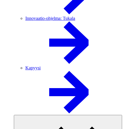
Innovaatio-ohjelma: Tukala
Kapyysi