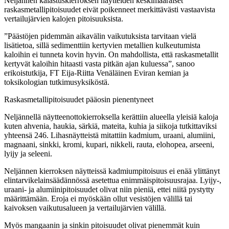
Neljännen kalastuskierroksen näytteiden keskimääräiset
raskasmetallipitoisuudet eivät poikenneet merkittävästi vastaavista
vertailujärvien kalojen pitoisuuksista.
”Päästöjen pidemmän aikavälin vaikutuksista tarvitaan vielä
lisätietoa, sillä sedimenttiin kertyvien metallien kulkeutumista
kaloihin ei tunneta kovin hyvin. On mahdollista, että raskasmetallit
kertyvät kaloihin hitaasti vasta pitkän ajan kuluessa”, sanoo
erikoistutkija, FT Eija-Riitta Venäläinen Eviran kemian ja
toksikologian tutkimusyksiköstä.
Raskasmetallipitoisuudet pääosin pienentyneet
Neljännellä näytteenottokierroksella kerättiin alueella yleisiä kaloja
kuten ahvenia, haukia, särkiä, mateita, kuhia ja siikoja tutkittaviksi
yhteensä 246. Lihasnäytteistä mitattiin kadmium, uraani, alumiini,
magnaani, sinkki, kromi, kupari, nikkeli, rauta, elohopea, arseeni,
lyijy ja seleeni.
Neljännen kierroksen näytteissä kadmiumpitoisuus ei enää ylittänyt
elintarvikelainsäädännössä asetettua enimmäispitoisuusrajaa. Lyijy-,
uraani- ja alumiinipitoisuudet olivat niin pieniä, ettei niitä pystytty
määrittämään. Eroja ei myöskään ollut vesistöjen välillä tai
kaivoksen vaikutusalueen ja vertailujärvien välillä.
Myös mangaanin ja sinkin pitoisuudet olivat pienemmät kuin