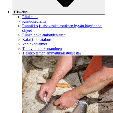
Elinkeino
Elinkeino
Kiintiöseuranta
Rannikko ja sisävesikalastuksen hyvän käytännön
ohjeet
Elinkeinokalatalouden tuet
Kalat ja kalatalous
Vahinkoeläimet
Tuulivoimarakentaminen
Tiesitkö tämän ammattikalastuksesta?