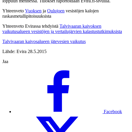
loppuun mennessä. Tulokset raportoidaan Evira.fi-sivuilla.
Yhteenveto
Vuoksen
ja
Oulujoen
vesistöjen kalojen
raskasmetallipitoisuuksista
Yhteenveto Evirassa tehdyistä
Talvivaaran kaivoksen
vaikutusalueen vesistöjen ja vertailujärvien kalastustutkimuksista
Talvivaaran kaivosalueen jätevesien vaikutus
Lähde: Evira 28.5.2015
Jaa
Facebook