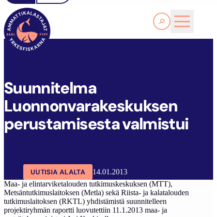
Lue lisää
S
UUNNITELMA LUONNONVARAKESKUKSEN PERUSTAMISESTA VALMISTUI
SAKL
ARTIKKELIT
AJANKOHTAISTA
Suunnitelma
Luonnonvarakeskuksen
perustamisesta valmistui
UUTISIA ALALTA
14.01.2013
Maa- ja elintarviketalouden tutkimuskeskuksen (MTT),
Metsäntutkimuslaitoksen (Metla) sekä Riista- ja kalatalouden
tutkimuslaitoksen (RKTL) yhdistämistä suunnitelleen
projektiryhmän raportti luovutettiin 11.1.2013 maa- ja