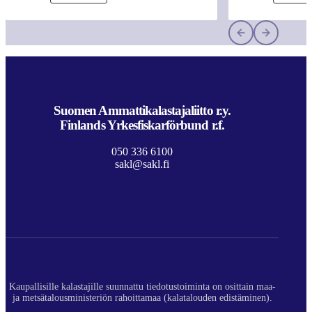
Suomen Ammattikalastajaliitto r.y.
Finlands Yrkesfiskarförbund r.f.
050 336 6100
sakl@sakl.fi
Kaupallisille kalastajille suunnattu tiedotustoiminta on osittain maa-
ja metsätalousministeriön rahoittamaa (kalatalouden edistäminen).