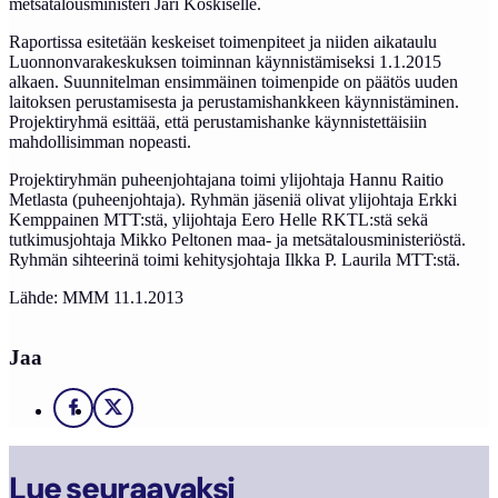
metsätalousministeri Jari Koskiselle.
Raportissa esitetään keskeiset toimenpiteet ja niiden aikataulu
Luonnonvarakeskuksen toiminnan käynnistämiseksi 1.1.2015
alkaen. Suunnitelman ensimmäinen toimenpide on päätös uuden
laitoksen perustamisesta ja perustamishankkeen käynnistäminen.
Projektiryhmä esittää, että perustamishanke käynnistettäisiin
mahdollisimman nopeasti.
Projektiryhmän puheenjohtajana toimi ylijohtaja Hannu Raitio
Metlasta (puheenjohtaja). Ryhmän jäseniä olivat ylijohtaja Erkki
Kemppainen MTT:stä, ylijohtaja Eero Helle RKTL:stä sekä
tutkimusjohtaja Mikko Peltonen maa- ja metsätalousministeriöstä.
Ryhmän sihteerinä toimi kehitysjohtaja Ilkka P. Laurila MTT:stä.
Lähde: MMM 11.1.2013
Jaa
Facebook
X
Lue seuraavaksi