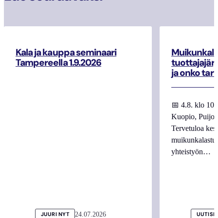
Kala ja kauppa seminaari
Muikunkala
Tampereella 1.9.2026
tuottajajär
ja onko tar
📅 4.8. klo 10
Kuopio, Puijo
Tervetuloa kes
muikunkalastuk
yhteistyön…
24.07.2026
JUURI NYT
UUTISI