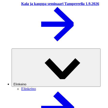
Kala ja kauppa seminaari Tampereella 1.9.2026
Elinkeino
Elinkeino