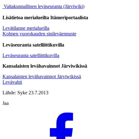
Valtakunnallinen leväseuranta (Järviwiki)
Lisätietoa merialueilta Itämeriportaalista
Levätilanne merialueilla
Kolmen vuorokauden sinileväennuste
Leväseuranta satelliittikuvilla
Leväseuranta satelliittikuvilla
Kansalaisten levähavainnot Järviwikissä
Kansalaisten levähavainnot Järviwikissä
Levävahti
Lähde: Syke 23.7.2013
Jaa