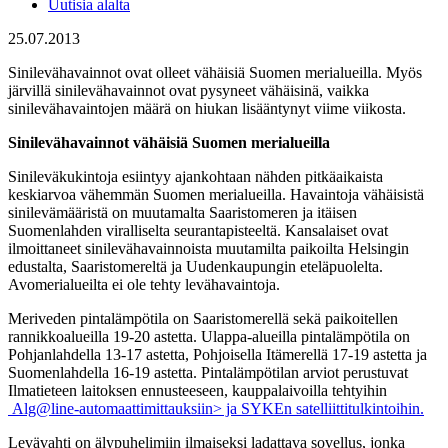
Uutisia alalta
25.07.2013
Sinilevähavainnot ovat olleet vähäisiä Suomen merialueilla. Myös
järvillä sinilevähavainnot ovat pysyneet vähäisinä, vaikka
sinilevähavaintojen määrä on hiukan lisääntynyt viime viikosta.
Sinilevähavainnot vähäisiä Suomen merialueilla
Sinileväkukintoja esiintyy ajankohtaan nähden pitkäaikaista
keskiarvoa vähemmän Suomen merialueilla. Havaintoja vähäisistä
sinilevämääristä on muutamalta Saaristomeren ja itäisen
Suomenlahden viralliselta seurantapisteeltä. Kansalaiset ovat
ilmoittaneet sinilevähavainnoista muutamilta paikoilta Helsingin
edustalta, Saaristomereltä ja Uudenkaupungin eteläpuolelta.
Avomerialueilta ei ole tehty levähavaintoja.
Meriveden pintalämpötila on Saaristomerellä sekä paikoitellen
rannikkoalueilla 19-20 astetta. Ulappa-alueilla pintalämpötila on
Pohjanlahdella 13-17 astetta, Pohjoisella Itämerellä 17-19 astetta ja
Suomenlahdella 16-19 astetta. Pintalämpötilan arviot perustuvat
Ilmatieteen laitoksen ennusteeseen, kauppalaivoilla tehtyihin
Alg@line-automaattimittauksiin> ja SYKEn satelliittitulkintoihin.
Levävahti on älypuhelimiin ilmaiseksi ladattava sovellus, jonka