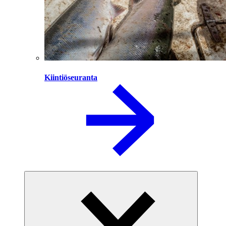
Kiintiöseuranta