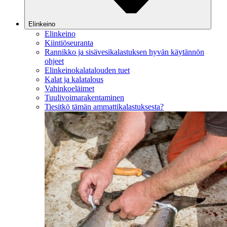
Elinkeino
Elinkeino
Kiintiöseuranta
Rannikko ja sisävesikalastuksen hyvän käytännön
ohjeet
Elinkeinokalatalouden tuet
Kalat ja kalatalous
Vahinkoeläimet
Tuulivoimarakentaminen
Tiesitkö tämän ammattikalastuksesta?