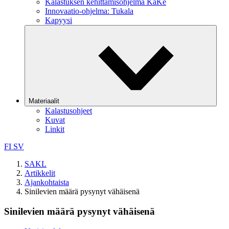
Kalastuksen kehittämisohjelma KaKe
Innovaatio-ohjelma: Tukala
Kapyysi
Materiaalit
Kalastusohjeet
Kuvat
Linkit
FI
SV
SAKL
Artikkelit
Ajankohtaista
Sinilevien määrä pysynyt vähäisenä
Sinilevien määrä pysynyt vähäisenä