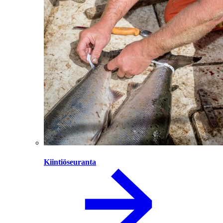
Kiintiöseuranta