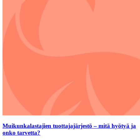
Muikunkalastajien tuottajajärjestö – mitä hyötyä ja
onko tarvetta?