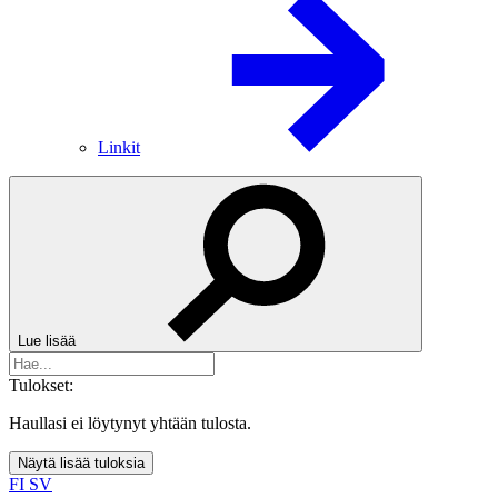
Linkit
Lue lisää
Tulokset:
Haullasi ei löytynyt yhtään tulosta.
Näytä lisää tuloksia
FI
SV