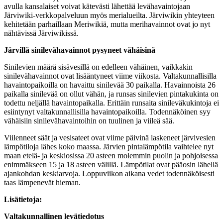
avulla kansalaiset voivat kätevästi lähettää levähavaintojaan
Järviwiki-verkkopalveluun myös merialueilta. Järviwikin yhteyteen
kehitetään parhaillaan Meriwikiä, mutta merihavainnot ovat jo nyt
nähtävissä Järviwikissä.
Järvillä sinilevähavainnot pysyneet vähäisinä
Sinilevien määrä sisävesillä on edelleen vähäinen, vaikkakin
sinilevähavainnot ovat lisääntyneet viime viikosta. Valtakunnallisilla
havaintopaikoilla on havaittu sinilevää 30 paikalla. Havainnoista 26
paikalla sinilevää on ollut vähän, ja runsas sinilevien pintakukinta on
todettu neljällä havaintopaikalla. Erittäin runsaita sinileväkukintoja ei
esiintynyt valtakunnallisilla havaintopaikoilla. Todennäköinen syy
vähäisiin sinilevähavaintoihin on tuulinen ja viileä sää.
Viilenneet säät ja vesisateet ovat viime päivinä laskeneet järvivesien
lämpötiloja lähes koko maassa. Järvien pintalämpötila vaihtelee nyt
maan etelä- ja keskiosissa 20 asteen molemmin puolin ja pohjoisessa
enimmäkseen 15 ja 18 asteen välillä. Lämpötilat ovat pääosin lähellä
ajankohdan keskiarvoja. Loppuviikon aikana vedet todennäköisesti
taas lämpenevät hieman.
Lisätietoja:
Valtakunnallinen levätiedotus