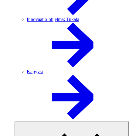
Innovaatio-ohjelma: Tukala
Kapyysi