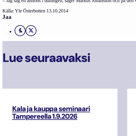
– Jag såg en annons i tidningen, säger Markus Johansson och på den 
Källa: Yle Österbotten 13.10.2014
Jaa
Facebook
X
Lue seuraavaksi
Kala ja kauppa seminaari
Tampereella 1.9.2026