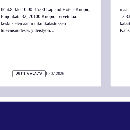
📅 4.8. klo 10.00–15.00 Lapland Hotels Kuopio,
maa- 
Puijonkatu 32, 70100 Kuopio Tervetuloa
13.33
keskustelemaan muikunkalastuksen
kalas
tulevaisuudesta, yhteistyön…
Kans
10.07.2026
UUTISIA ALALTA