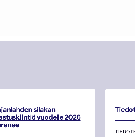
janlahden silakan
Tiedot
astuskiintiö vuodelle 2026
urenee
TIEDOTE