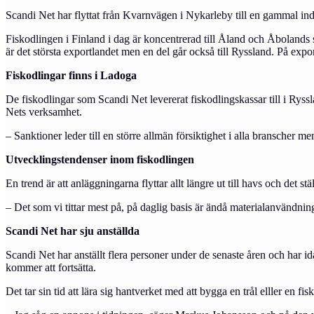
Scandi Net har flyttat från Kvarnvägen i Nykarleby till en gammal indus
Fiskodlingen i Finland i dag är koncentrerad till Åland och Åbolands 
är det största exportlandet men en del går också till Ryssland. På expo
Fiskodlingar finns i Ladoga
De fiskodlingar som Scandi Net levererat fiskodlingskassar till i Rys
Nets verksamhet.
– Sanktioner leder till en större allmän försiktighet i alla branscher m
Utvecklingstendenser inom fiskodlingen
En trend är att anläggningarna flyttar allt längre ut till havs och det stä
– Det som vi tittar mest på, på daglig basis är ändå materialanvändninge
Scandi Net har sju anställda
Scandi Net har anställt flera personer under de senaste åren och har i
kommer att fortsätta.
Det tar sin tid att lära sig hantverket med att bygga en trål elller en 