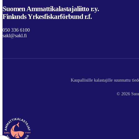
Suomen Ammattikalastajaliitto r.y.
Finlands Yrkesfiskarförbund r.f.
050 336 6100
sakl@sakl.fi
Kaupallisille kalastajille suunnattu ti
© 2026 Suom