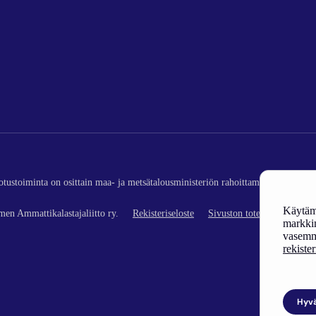
edotustoiminta on osittain maa- ja metsätalousministeriön rahoittamaa (kalatalou
Käytämm
en Ammattikalastajaliitto ry.
Rekisteriseloste
Sivuston toteutus
markkin
vasemm
rekiste
Hyv