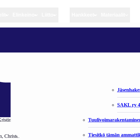
lit
Elinkeino
Liitto
MSC
Hankkeet
Materiaalit
Artikkelit
Elinkeino
Liitto
SCANDI NET I NYKARLEBY VÄXER
Ajankohtaista
Kiintiöseuranta
Organisaat
Blogit
Rannikko ja sisävesikal
Liiton vast
rleby växer
Heikin horisontista
Elinkeinokalatalouden t
Jäsenjärje
Kalat ja kalatalous
Jäsenhak
Vahinkoeläimet
SAKL ry 4
Tuulivoimarakentamine
 Kristinestadstrakten som den förekommer. Däremot är företaget Scandi Net
Tiesitkö tämän ammattik
Christer Kattils ledning. Företagets största exportmarknad är Sverige, 