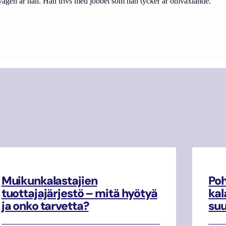
vägen är han. Han trivs med jobbet som han tycker är omväxlande.
Muikunkalastajien
Poh
tuottajajärjestö – mitä hyötyä
kal
ja onko tarvetta?
su