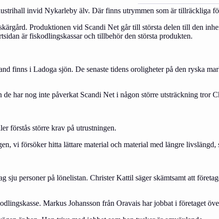
trihall invid Nykarleby älv. Där finns utrymmen som är tillräckliga för 
skärgård. Produktionen vid Scandi Net går till största delen till den i
rtsidan är fiskodlingskassar och tillbehör den största produkten.
sland finns i Ladoga sjön. De senaste tidens oroligheter på den ryska m
en de har nog inte påverkat Scandi Net i någon större utsträckning tror Ch
ller förstås större krav på utrustningen.
n, vi försöker hitta lättare material och material med längre livslängd, 
dag sju personer på lönelistan. Christer Kattil säger skämtsamt att före
fiskodlingskasse. Markus Johansson från Oravais har jobbat i företaget över