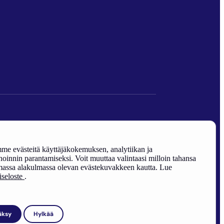
den edistäminen).
e evästeitä käyttäjäkokemuksen, analytiikan ja
oinnin parantamiseksi. Voit muuttaa valintaasi milloin tahansa
assa alakulmassa olevan evästekuvakkeen kautta. Lue
riseloste
.
äksy
Hylkää