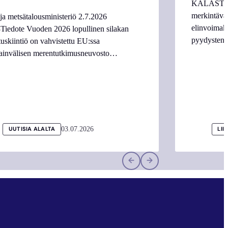
KALASTAJI
merkintäva
ja metsätalousministeriö 2.7.2026
elinvoimake
Tiedote Vuoden 2026 lopullinen silakan
pyydysten m
tuskiintiö on vahvistettu EU:ssa
ainvälisen merentutkimusneuvosto…
03.07.2026
UUTISIA ALALTA
LII