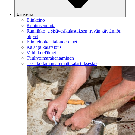
Elinkeino
Elinkeino
Kiintiöseuranta
Rannikko ja sisävesikalastuksen hyvän käytännön
ohjeet
Elinkeinokalatalouden tuet
Kalat ja kalatalous
Vahinkoeläimet
Tuulivoimarakentaminen
Tiesitkö tämän ammattikalastuksesta?