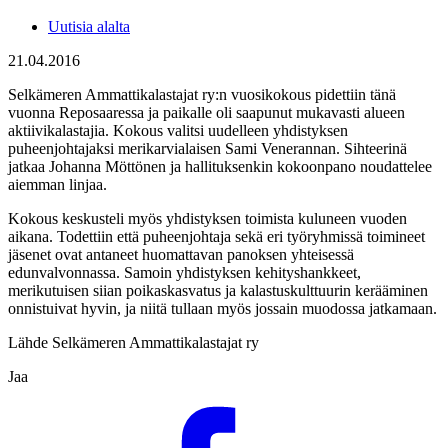
Uutisia alalta
21.04.2016
Selkämeren Ammattikalastajat ry:n vuosikokous pidettiin tänä
vuonna Reposaaressa ja paikalle oli saapunut mukavasti alueen
aktiivikalastajia. Kokous valitsi uudelleen yhdistyksen
puheenjohtajaksi merikarvialaisen Sami Venerannan. Sihteerinä
jatkaa Johanna Möttönen ja hallituksenkin kokoonpano noudattelee
aiemman linjaa.
Kokous keskusteli myös yhdistyksen toimista kuluneen vuoden
aikana. Todettiin että puheenjohtaja sekä eri työryhmissä toimineet
jäsenet ovat antaneet huomattavan panoksen yhteisessä
edunvalvonnassa. Samoin yhdistyksen kehityshankkeet,
merikutuisen siian poikaskasvatus ja kalastuskulttuurin kerääminen
onnistuivat hyvin, ja niitä tullaan myös jossain muodossa jatkamaan.
Lähde Selkämeren Ammattikalastajat ry
Jaa