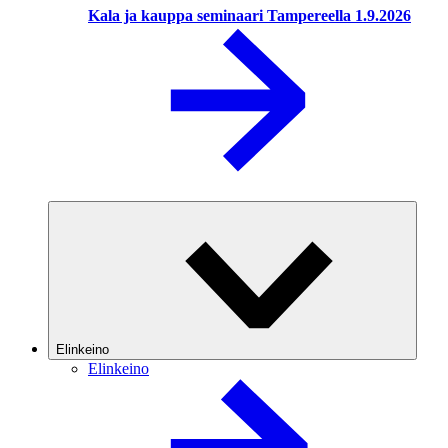
Kala ja kauppa seminaari Tampereella 1.9.2026
Elinkeino
Elinkeino