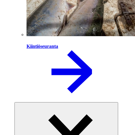
Kiintiöseuranta