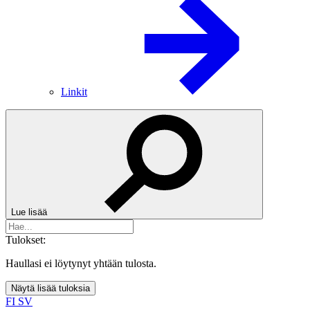
Linkit
Lue lisää
Tulokset:
Haullasi ei löytynyt yhtään tulosta.
Näytä lisää tuloksia
FI
SV