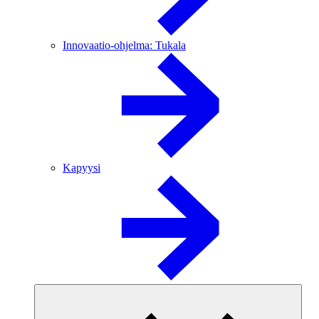
Innovaatio-ohjelma: Tukala
Kapyysi