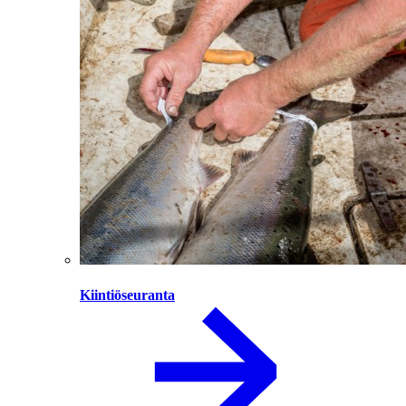
Kiintiöseuranta