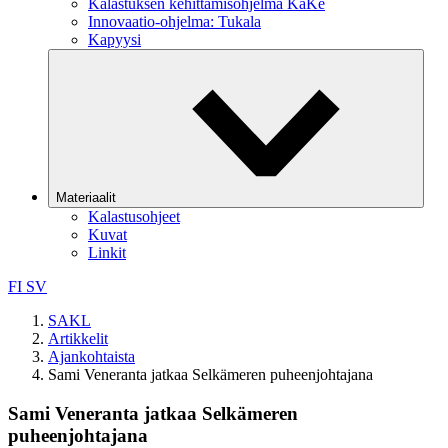
Kalastuksen kehittämisohjelma KaKe
Innovaatio-ohjelma: Tukala
Kapyysi
Materiaalit
Kalastusohjeet
Kuvat
Linkit
FI
SV
SAKL
Artikkelit
Ajankohtaista
Sami Veneranta jatkaa Selkämeren puheenjohtajana
Sami Veneranta jatkaa Selkämeren
puheenjohtajana