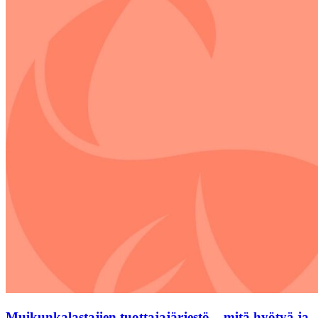
Muikunkalastajien tuottajajärjestö – mitä hyötyä ja