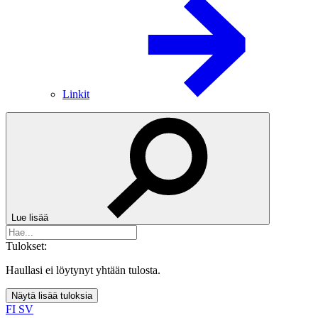
Linkit
Lue lisää
Tulokset:
Haullasi ei löytynyt yhtään tulosta.
Näytä lisää tuloksia
FI
SV