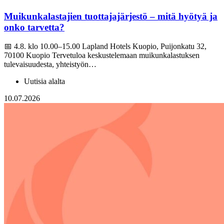
Muikunkalastajien tuottajajärjestö – mitä hyötyä ja
onko tarvetta?
📅 4.8. klo 10.00–15.00 Lapland Hotels Kuopio, Puijonkatu 32,
70100 Kuopio Tervetuloa keskustelemaan muikunkalastuksen
tulevaisuudesta, yhteistyön…
Uutisia alalta
10.07.2026