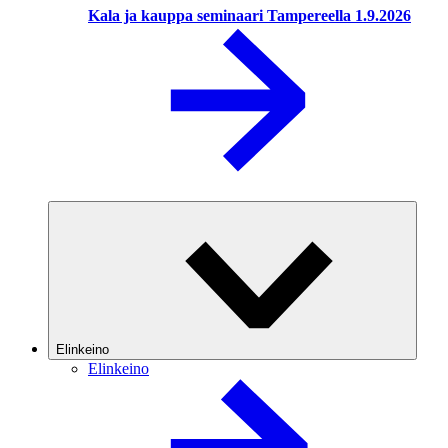
Kala ja kauppa seminaari Tampereella 1.9.2026
Elinkeino
Elinkeino