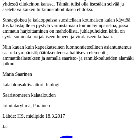
yhdessä elinkeinon kanssa. Tämän tulisi olla itsestään selvää ja
asetettava kaiken tutkimus­rahoituksen ehdoksi.
Strategioissa ja kalaoppaissa suositellaan kotimaisen kalan käyttöä.
Jos kalastajille ei pystytä varmistamaan toimintaympäristöä, jossa
ammatin harjoittaminen on mahdollista, juhlapuheiden kärki on
syytä suunnata norjalaiseen loheen ja virolaiseen kuhaan.
Niin kauan kuin kapeakatseinen luonnontieteellinen asiantuntemus
saa olla ympäristöpäätöksenteossa hallitseva elementti,
ammattikalastuksen ja samalla saaristo- ja rannikko­alueiden alamäki
jatkuu.
Maria Saarinen
kalatalousaktivaattori, biologi
Saaristomeren kalatalouden
toimintaryhmä, Parainen
Lähde: HS, mielipide 18.3.2017
Jaa