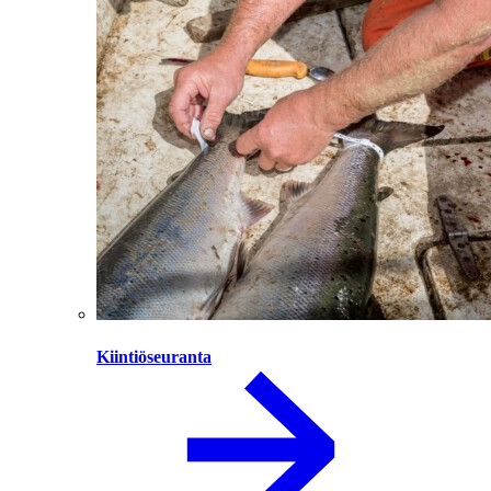
Kiintiöseuranta