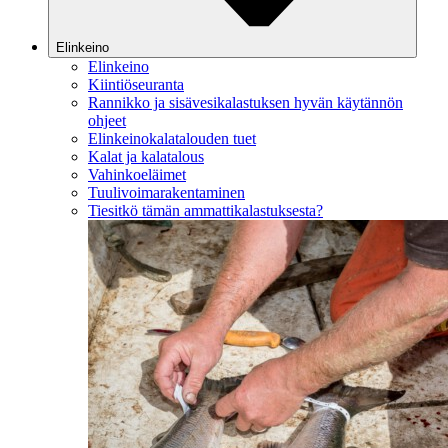
Elinkeino
Elinkeino
Kiintiöseuranta
Rannikko ja sisävesikalastuksen hyvän käytännön
ohjeet
Elinkeinokalatalouden tuet
Kalat ja kalatalous
Vahinkoeläimet
Tuulivoimarakentaminen
Tiesitkö tämän ammattikalastuksesta?