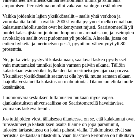
vähentäneet merimetsokantaa steriloimalla munia ja sallimalla
ampumisen. Perusteluna on ollut vakavan vahingon estäminen.
Vaikka joidenkin lajien yksikkösaaliit – saalis yhtä verkkoa ja
vuorokautta kohti – ovatkin 2000-luvulla pysyneet melko ennallaan,
kalastusmahdollisuudet ovat heikentyneet rajusti. Saaristomerellä yli
puolet kalastajista on joutunut luopumaan ammatistaan, ja useimpien
arvokalojen saaliit ovat pudonneet yli puolella. Alueella, jossa on
eniten hylkeitä ja merimetson pesiä, pyynti on vähentynyt yli 80
prosenttia.
Ne, jotka vielä pystyvät kalastamaan, saattavat laskea pyydykset
vain muutamaksi tunniksi jonkin varman päivän aikana. Tällöin
kalastetaan esimerkiksi hylkeiden tai merimetsojen ajamaa parvea.
Yksittäiset yksikkösaaliit saattavat olla hyviä, mutta samaan aikaan
laajoilla vesialueilla kalastus on mahdotonta. Tilanne on elinkeinolle
kestämätön.
Luonnonvarakeskuksen tutkimusten mukaan myös vapaa-
ajankalastuksen ahvensaaliissa on Saaristomerellä havaittavissa
voimakas laskeva trendi.
Jos tutkijoiden viesti tällaisessa tilanteessa on se, että kalakannat ovat
runsastuneet ja kalastuksen osalta tilanne on jopa parantunut,
tulosten tarkastelussa on jotain pahasti vialla. Tutkimukset eivät saa
perustua pelkästään tilastoihin, vaan tilastojen kertomaa on tulkittava