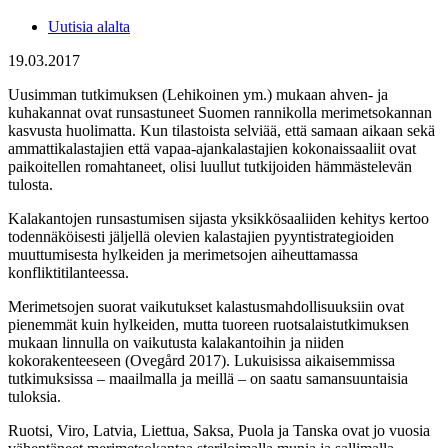
Uutisia alalta
19.03.2017
Uusimman tutkimuksen (Lehikoinen ym.) mukaan ahven- ja
kuhakannat ovat runsastuneet Suomen rannikolla merimetsokannan
kasvusta huolimatta. Kun tilastoista selviää, että samaan aikaan sekä
ammattikalastajien että vapaa-ajankalastajien kokonaissaaliit ovat
paikoitellen romahtaneet, olisi luullut tutkijoiden hämmästelevän
tulosta.
Kalakantojen runsastumisen sijasta yksikkösaaliiden kehitys kertoo
todennäköisesti jäljellä olevien kalastajien pyyntistrategioiden
muuttumisesta hylkeiden ja merimetsojen aiheuttamassa
konfliktitilanteessa.
Merimetsojen suorat vaikutukset kalastusmahdollisuuksiin ovat
pienemmät kuin hylkeiden, mutta tuoreen ruotsalaistutkimuksen
mukaan linnulla on vaikutusta kalakantoihin ja niiden
kokorakenteeseen (Ovegård 2017). Lukuisissa aikaisemmissa
tutkimuksissa – maailmalla ja meillä – on saatu samansuuntaisia
tuloksia.
Ruotsi, Viro, Latvia, Liettua, Saksa, Puola ja Tanska ovat jo vuosia