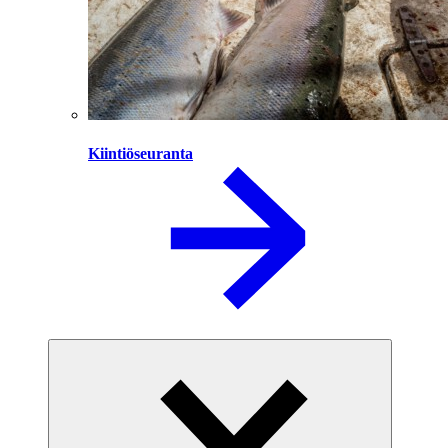
Kiintiöseuranta