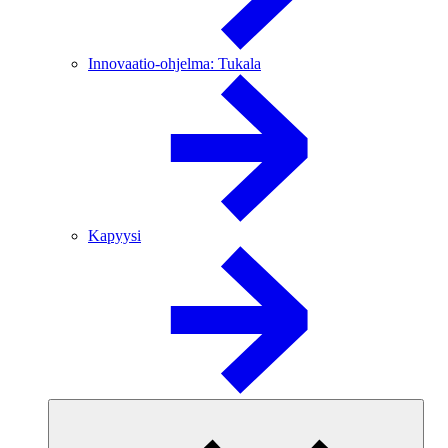
Innovaatio-ohjelma: Tukala
Kapyysi