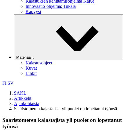
Kalastuksen kehittämisohjelma KaKe
Innovaatio-ohjelma: Tukala
Kapyysi
Materiaalit
Kalastusohjeet
Kuvat
Linkit
FI
SV
SAKL
Artikkelit
Ajankohtaista
Saaristomeren kalastajista yli puolet on lopettanut työnsä
Saaristomeren kalastajista yli puolet on lopettanut
työnsä