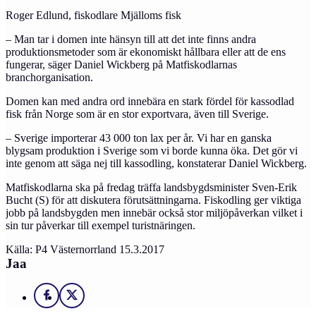
Roger Edlund, fiskodlare Mjälloms fisk
– Man tar i domen inte hänsyn till att det inte finns andra
produktionsmetoder som är ekonomiskt hållbara eller att de ens
fungerar, säger Daniel Wickberg på Matfiskodlarnas
branchorganisation.
Domen kan med andra ord innebära en stark fördel för kassodlad
fisk från Norge som är en stor exportvara, även till Sverige.
– Sverige importerar 43 000 ton lax per år. Vi har en ganska
blygsam produktion i Sverige som vi borde kunna öka. Det gör vi
inte genom att säga nej till kassodling, konstaterar Daniel Wickberg.
Matfiskodlarna ska på fredag träffa landsbygdsminister Sven-Erik
Bucht (S) för att diskutera förutsättningarna. Fiskodling ger viktiga
jobb på landsbygden men innebär också stor miljöpåverkan vilket i
sin tur påverkar till exempel turistnäringen.
Källa: P4 Västernorrland 15.3.2017
Jaa
Facebook
X