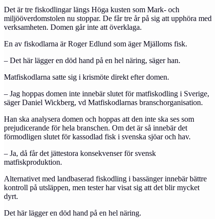
Det är tre fiskodlingar längs Höga kusten som Mark- och
miljööverdomstolen nu stoppar. De får tre år på sig att upphöra med
verksamheten. Domen går inte att överklaga.
En av fiskodlarna är Roger Edlund som äger Mjälloms fisk.
– Det här lägger en död hand på en hel näring, säger han.
Matfiskodlarna satte sig i krismöte direkt efter domen.
– Jag hoppas domen inte innebär slutet för matfiskodling i Sverige,
säger Daniel Wickberg, vd Matfiskodlarnas branschorganisation.
Han ska analysera domen och hoppas att den inte ska ses som
prejudicerande för hela branschen. Om det är så innebär det
förmodligen slutet för kassodlad fisk i svenska sjöar och hav.
– Ja, då får det jättestora konsekvenser för svensk
matfiskproduktion.
Alternativet med landbaserad fiskodling i bassänger innebär bättre
kontroll på utsläppen, men tester har visat sig att det blir mycket
dyrt.
Det här lägger en död hand på en hel näring.