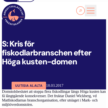
Lue lisää
S
: KRIS FÖR FISKODLARBRANSCHEN EFTER HÖGA KUSTEN-DOMEN
SAKL
ARTIKKELIT
AJANKOHTAISTA
S: Kris för
fiskodlarbranschen efter
Höga kusten-domen
UUTISIA ALALTA
18.03.2017
Domstolsbeslutet att stoppa flera fiskodlingar längs Höga kusten kan
få långtgående konsekvenser. Det fruktar Daniel Wickberg, vd
Matfiskodlarnas branschorganisation, efter utslaget i Mark- och
miljööverdomstolen.