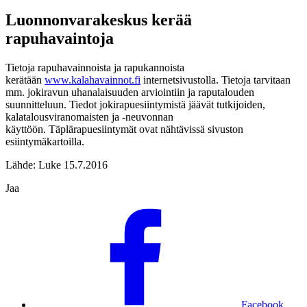
Luonnonvarakeskus kerää
rapuhavaintoja
Tietoja rapuhavainnoista ja rapukannoista
kerätään
www.kalahavainnot.fi
internetsivustolla. Tietoja tarvitaan
mm. jokiravun uhanalaisuuden arviointiin ja raputalouden
suunnitteluun. Tiedot jokirapuesiintymistä jäävät tutkijoiden,
kalatalousviranomaisten ja -neuvonnan
käyttöön.
Täplärapuesiintymät ovat nähtävissä sivuston
esiintymäkartoilla.
Lähde: Luke 15.7.2016
Jaa
Facebook