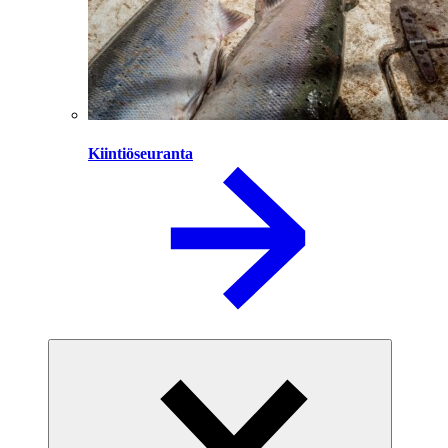
Kiintiöseuranta