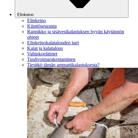
Elinkeino
Elinkeino
Kiintiöseuranta
Rannikko ja sisävesikalastuksen hyvän käytännön
ohjeet
Elinkeinokalatalouden tuet
Kalat ja kalatalous
Vahinkoeläimet
Tuulivoimarakentaminen
Tiesitkö tämän ammattikalastuksesta?