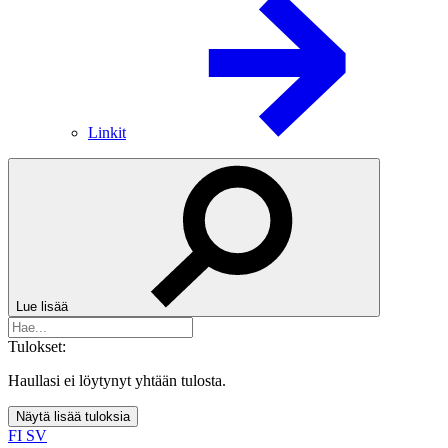
Linkit
Lue lisää
Tulokset:
Haullasi ei löytynyt yhtään tulosta.
Näytä lisää tuloksia
FI
SV