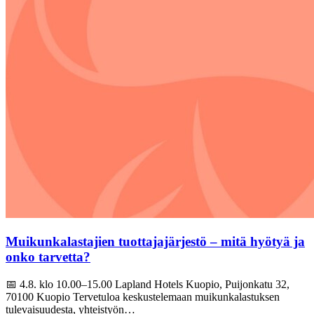
Muikunkalastajien tuottajajärjestö – mitä hyötyä ja
onko tarvetta?
📅 4.8. klo 10.00–15.00 Lapland Hotels Kuopio, Puijonkatu 32,
70100 Kuopio Tervetuloa keskustelemaan muikunkalastuksen
tulevaisuudesta, yhteistyön…