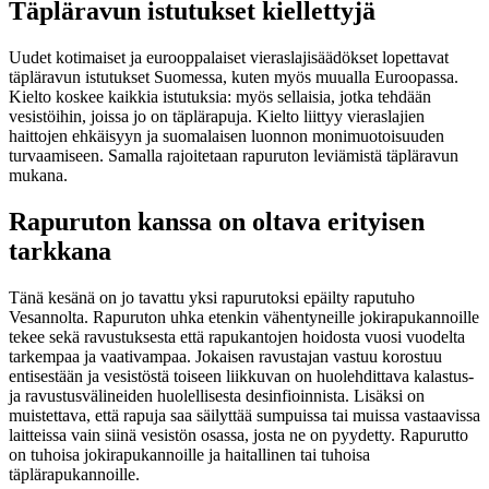
Täpläravun istutukset kiellettyjä
Uudet kotimaiset ja eurooppalaiset vieraslajisäädökset lopettavat
täpläravun istutukset Suomessa, kuten myös muualla Euroopassa.
Kielto koskee kaikkia istutuksia: myös sellaisia, jotka tehdään
vesistöihin, joissa jo on täplärapuja. Kielto liittyy vieraslajien
haittojen ehkäisyyn ja suomalaisen luonnon monimuotoisuuden
turvaamiseen. Samalla rajoitetaan rapuruton leviämistä täpläravun
mukana.
Rapuruton kanssa on oltava erityisen
tarkkana
Tänä kesänä on jo tavattu yksi rapurutoksi epäilty raputuho
Vesannolta. Rapuruton uhka etenkin vähentyneille jokirapukannoille
tekee sekä ravustuksesta että rapukantojen hoidosta vuosi vuodelta
tarkempaa ja vaativampaa. Jokaisen ravustajan vastuu korostuu
entisestään ja vesistöstä toiseen liikkuvan on huolehdittava kalastus-
ja ravustusvälineiden huolellisesta desinfioinnista. Lisäksi on
muistettava, että rapuja saa säilyttää sumpuissa tai muissa vastaavissa
laitteissa vain siinä vesistön osassa, josta ne on pyydetty. Rapurutto
on tuhoisa jokirapukannoille ja haitallinen tai tuhoisa
täplärapukannoille.