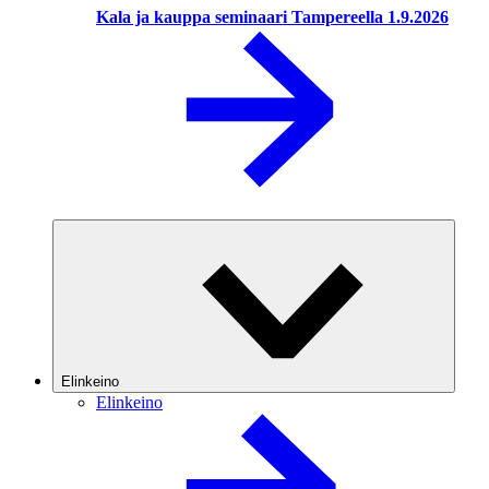
Kala ja kauppa seminaari Tampereella 1.9.2026
Elinkeino
Elinkeino