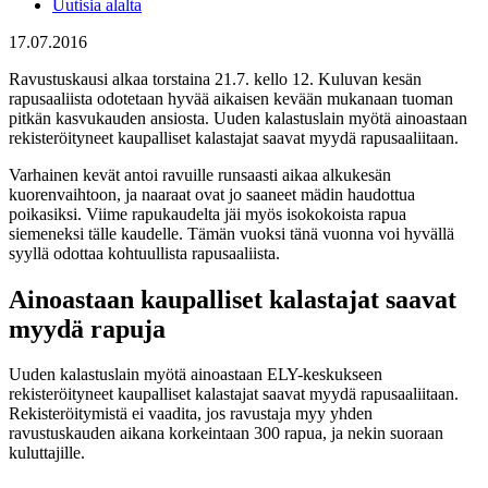
Uutisia alalta
17.07.2016
Ravustuskausi alkaa torstaina 21.7. kello 12. Kuluvan kesän
rapusaaliista odotetaan hyvää aikaisen kevään mukanaan tuoman
pitkän kasvukauden ansiosta. Uuden kalastuslain myötä ainoastaan
rekisteröityneet kaupalliset kalastajat saavat myydä rapusaaliitaan.
Varhainen kevät antoi ravuille runsaasti aikaa alkukesän
kuorenvaihtoon, ja naaraat ovat jo saaneet mädin haudottua
poikasiksi. Viime rapukaudelta jäi myös isokokoista rapua
siemeneksi tälle kaudelle. Tämän vuoksi tänä vuonna voi hyvällä
syyllä odottaa kohtuullista rapusaaliista.
Ainoastaan kaupalliset kalastajat saavat
myydä rapuja
Uuden kalastuslain myötä ainoastaan ELY-keskukseen
rekisteröityneet kaupalliset kalastajat saavat myydä rapusaaliitaan.
Rekisteröitymistä ei vaadita, jos ravustaja myy yhden
ravustuskauden aikana korkeintaan 300 rapua, ja nekin suoraan
kuluttajille.