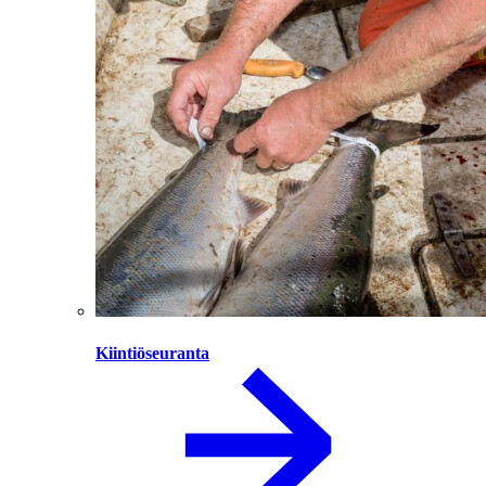
Kiintiöseuranta