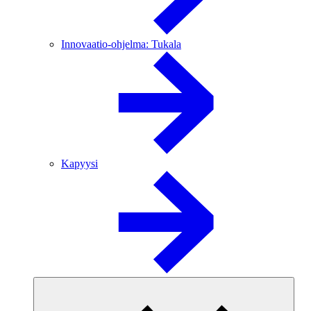
Innovaatio-ohjelma: Tukala
Kapyysi