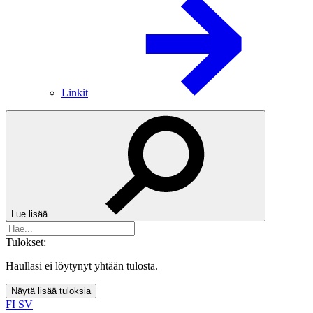
Linkit
Lue lisää
Tulokset:
Haullasi ei löytynyt yhtään tulosta.
Näytä lisää tuloksia
FI
SV