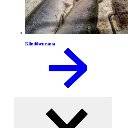
Kiintiöseuranta