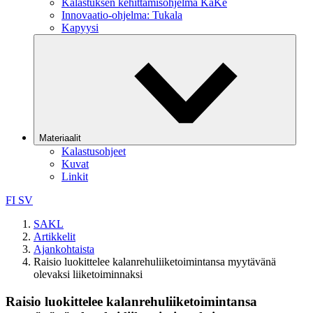
Kalastuksen kehittämisohjelma KaKe
Innovaatio-ohjelma: Tukala
Kapyysi
Materiaalit
Kalastusohjeet
Kuvat
Linkit
FI
SV
SAKL
Artikkelit
Ajankohtaista
Raisio luokittelee kalanrehuliiketoimintansa myytävänä
olevaksi liiketoiminnaksi
Raisio luokittelee kalanrehuliiketoimintansa