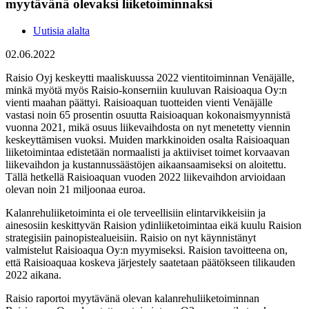
myytävänä olevaksi liiketoiminnaksi
Uutisia alalta
02.06.2022
Raisio Oyj keskeytti maaliskuussa 2022 vientitoiminnan Venäjälle,
minkä myötä myös Raisio-konserniin kuuluvan Raisioaqua Oy:n
vienti maahan päättyi. Raisioaquan tuotteiden vienti Venäjälle
vastasi noin 65 prosentin osuutta Raisioaquan kokonaismyynnistä
vuonna 2021, mikä osuus liikevaihdosta on nyt menetetty viennin
keskeyttämisen vuoksi. Muiden markkinoiden osalta Raisioaquan
liiketoimintaa edistetään normaalisti ja aktiiviset toimet korvaavan
liikevaihdon ja kustannussäästöjen aikaansaamiseksi on aloitettu.
Tällä hetkellä Raisioaquan vuoden 2022 liikevaihdon arvioidaan
olevan noin 21 miljoonaa euroa.
Kalanrehuliiketoiminta ei ole terveellisiin elintarvikkeisiin ja
ainesosiin keskittyvän Raision ydinliiketoimintaa eikä kuulu Raision
strategisiin painopistealueisiin. Raisio on nyt käynnistänyt
valmistelut Raisioaqua Oy:n myymiseksi. Raision tavoitteena on,
että Raisioaquaa koskeva järjestely saatetaan päätökseen tilikauden
2022 aikana.
Raisio raportoi myytävänä olevan kalanrehuliiketoiminnan