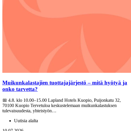
Muikunkalastajien tuottajajärjestö – mitä hyötyä ja
onko tarvetta?
📅 4.8. klo 10.00–15.00 Lapland Hotels Kuopio, Puijonkatu 32,
70100 Kuopio Tervetuloa keskustelemaan muikunkalastuksen
tulevaisuudesta, yhteistyön…
Uutisia alalta
10.07.2026