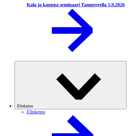
Kala ja kauppa seminaari Tampereella 1.9.2026
Elinkeino
Elinkeino