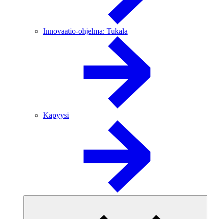
Innovaatio-ohjelma: Tukala
Kapyysi