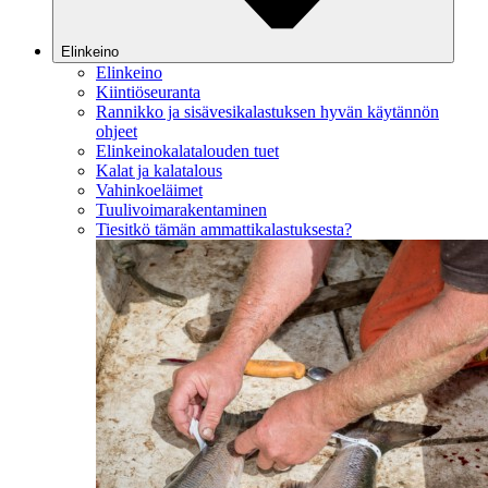
Elinkeino
Elinkeino
Kiintiöseuranta
Rannikko ja sisävesikalastuksen hyvän käytännön
ohjeet
Elinkeinokalatalouden tuet
Kalat ja kalatalous
Vahinkoeläimet
Tuulivoimarakentaminen
Tiesitkö tämän ammattikalastuksesta?