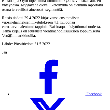
Raisioaqua Oy:n lopetettuna toimintona Q2-osavuosikatsauksen
yhteydessä. Myytävänä oleva liiketoiminta on aiemmin raportoitu
osana terveelliset ainesosat -segmenttiä.
Raisio tiedotti 29.4.2022 kirjaavansa ensimmäisen
vuosineljänneksen liiketulokseen 4,1 miljoonaa
euroa arvonalentumistappioita Raisioaquan käyttöomaisuudesta.
Tämä kirjaus oli seurausta vientimahdollisuuksien loppumisesta
Venäjän markkinoilla.
Lähde: Pörssitiedote 31.5.2022
Jaa
Facebook