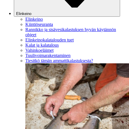
Elinkeino
Elinkeino
Kiintiöseuranta
Rannikko ja sisävesikalastuksen hyvän käytännön
ohjeet
Elinkeinokalatalouden tuet
Kalat ja kalatalous
Vahinkoeläimet
Tuulivoimarakentaminen
Tiesitkö tämän ammattikalastuksesta?