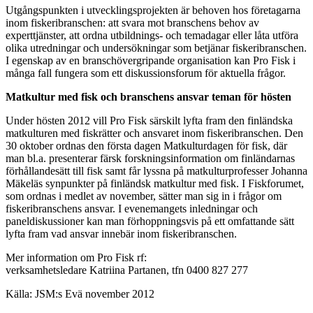
Utgångspunkten i utvecklingsprojekten är behoven hos företagarna
inom fiskeribranschen: att svara mot branschens behov av
experttjänster, att ordna utbildnings- och temadagar eller låta utföra
olika utredningar och undersökningar som betjänar fiskeribranschen.
I egenskap av en branschövergripande organisation kan Pro Fisk i
många fall fungera som ett diskussionsforum för aktuella frågor.
Matkultur med fisk och branschens ansvar teman för hösten
Under hösten 2012 vill Pro Fisk särskilt lyfta fram den finländska
matkulturen med fiskrätter och ansvaret inom fiskeribranschen. Den
30 oktober ordnas den första dagen Matkulturdagen för fisk, där
man bl.a. presenterar färsk forskningsinformation om finländarnas
förhållandesätt till fisk samt får lyssna på matkulturprofesser Johanna
Mäkeläs synpunkter på finländsk matkultur med fisk. I Fiskforumet,
som ordnas i medlet av november, sätter man sig in i frågor om
fiskeribranschens ansvar. I evenemangets inledningar och
paneldiskussioner kan man förhoppningsvis på ett omfattande sätt
lyfta fram vad ansvar innebär inom fiskeribranschen.
Mer information om Pro Fisk rf:
verksamhetsledare Katriina Partanen, tfn 0400 827 277
Källa: JSM:s Evä november 2012