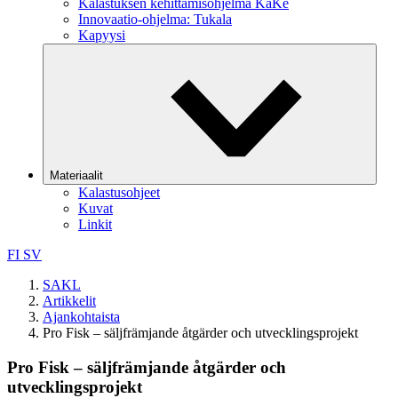
Kalastuksen kehittämisohjelma KaKe
Innovaatio-ohjelma: Tukala
Kapyysi
Materiaalit
Kalastusohjeet
Kuvat
Linkit
FI
SV
SAKL
Artikkelit
Ajankohtaista
Pro Fisk – säljfrämjande åtgärder och utvecklingsprojekt
Pro Fisk – säljfrämjande åtgärder och
utvecklingsprojekt