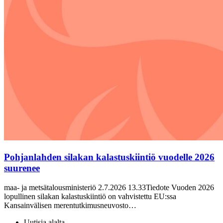
Pohjanlahden silakan kalastuskiintiö vuodelle 2026
suurenee
maa- ja metsätalousministeriö 2.7.2026 13.33Tiedote Vuoden 2026
lopullinen silakan kalastuskiintiö on vahvistettu EU:ssa
Kansainvälisen merentutkimusneuvosto…
Uutisia alalta