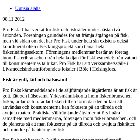
Uutisia alalta
08.11.2012
Pro Fisk rf har verkat för fisk och fiskrätter under nästan två
årtionden. Föreningen grundades för att främja åtgången på fisk,
men vid sidan om det har Pro Fisk under hela sin existens också
koordinerat olika utvecklingsprojekt som tjänar hela
fiskerinäringssektorn. Föreningens medlemmar består av företag
inom fiskeribranschen från hela kedjan för fisklivsmedel: från vattnet
till konsumenternas tallrikar. Pro Fisk har sitt verksamhetsställe i
Livsmedelsindustriförbundets lokaler i Böle i Helsingfors.
Fisk är gott, lätt och hälsosamt
Pro Fisks kärnmeddelande i de säljfrämjande åtgärderna är att fisk är
gott, lätt och hälsosamt. Yrkesmänniskorna inom fiskeribranschen
fiskar, odlar och förädlar fisken till en form där den är klar att
användas och konsumenterna kan fokusera på att tillreda och
avnjuta maten. Praktiska säljfrämjande åtgärder utförs i nära
samarbete med medlemmarna, företagen inom fiskeribranschen, och
de planeras så att man fokuserar på att tillreda och avnjuta fiskrätter,
och mindre på hantering av fisk.