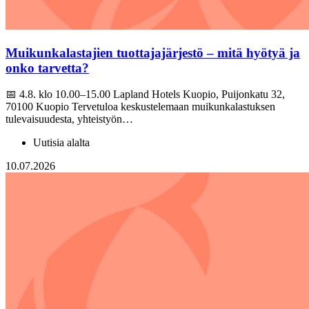
Muikunkalastajien tuottajajärjestö – mitä hyötyä ja
onko tarvetta?
📅 4.8. klo 10.00–15.00 Lapland Hotels Kuopio, Puijonkatu 32,
70100 Kuopio Tervetuloa keskustelemaan muikunkalastuksen
tulevaisuudesta, yhteistyön…
Uutisia alalta
10.07.2026