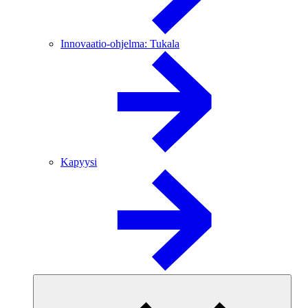
Innovaatio-ohjelma: Tukala
Kapyysi