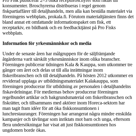
Pro Fisk publicerar 2–3 olika receptbroschyrer som riktas till
konsumenter. Broschyrerna distribueras i regel genom
fiskpartiaffärer till detaljhandeln, men alla kan beställa materialet via
föreningens webbplats, prokala.fi. Förutom materialtjänsten finns det
bland annat ett omfattande informationspaket om fisk, ett
receptarkiv, en bildbank och en feedbacktjänst på Pro Fisks
webbplats.
Information för yrkesmänniskor och media
Under de senaste åren har målgruppen för de säljfrämjande
åtgärderna varit särskilt yrkesmänniskor inom olika branscher.
Föreningen publicerar tidningen Kala & Kauppa, som utkommer tre
gånger om året och delas ut till alla inrättningar inom
fiskeribranschen och till detaljhandeln. På hösten 2012 utkommer en
reviderad upplaga av utbildningsmaterialet Kalakauppa, som
föreningen producerar för utbildning av personalen i detaljhandelns
fiskavdelningar. För mediernas behov producerar föreningen
regelbundet artiklar och bakgrundsmaterial om fiskeribranschen och
fiskrätter, och tillsammans med aktörer inom Horeca-sektorn har
man tagit fram idéer för att öka fiskkonsumtionen i
lunchrestauranger. Föreningen har arrangerat några mindre enskilda
kampanjer och tävlingar som inriktats mot barn och unga, eftersom
flera undersökningar har visat att just fiskkonsumtionen hos
ungdomen borde ökas.