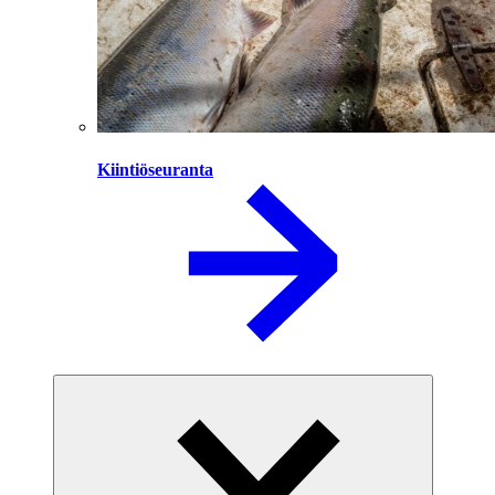
Kiintiöseuranta