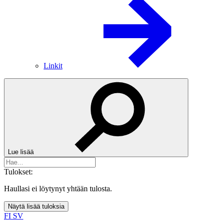
Linkit
Lue lisää
Tulokset:
Haullasi ei löytynyt yhtään tulosta.
Näytä lisää tuloksia
FI
SV