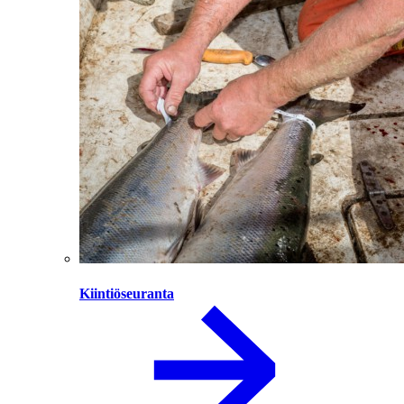
Kiintiöseuranta