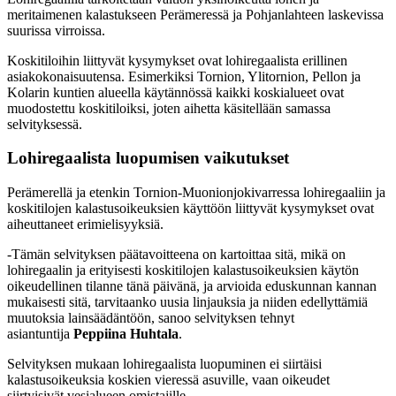
meritaimenen kalastukseen Peräme­ressä ja Pohjanlahteen laskevissa
suurissa virroissa.
Koskitiloihin liittyvät kysy­mykset ovat lohiregaalista erillinen
asiakokonaisuutensa. Esimerkiksi Tornion, Ylitornion, Pellon ja
Kolarin kuntien alueella käy­tännössä kaikki koskialueet ovat
muodostettu koskitiloiksi, joten aihetta käsitellään samassa
selvityksessä.
Lohiregaalista luopumisen vaikutukset
Perämerellä ja etenkin Tornion-Muonionjokivarressa lohiregaaliin ja
koskitilojen kalastusoikeuksien käyttöön liittyvät kysymykset ovat
aiheuttaneet erimielisyyksiä.
-Tämän selvityksen päätavoitteena on kartoittaa sitä, mikä on
lohiregaalin ja erityisesti koskitilojen kalastusoikeuksien käytön
oikeudellinen tilanne tänä päivänä, ja arvioida eduskunnan kannan
mukaisesti sitä, tarvitaanko uusia linjauksia ja niiden edellyt­tämiä
muutoksia lainsäädäntöön, sanoo selvityksen tehnyt
asiantuntija
Peppiina Huhtala
.
Selvityksen mukaan lohiregaalista luopuminen ei siirtäisi
kalastusoikeuksia koskien vieressä asuville, vaan oikeudet
siirtyisivät vesialueen omistajille.