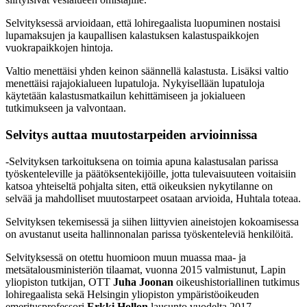
Selvityksessä arvioidaan, että lohiregaalista luopuminen nostaisi
lupamaksujen ja kaupallisen kalastuksen kalastuspaikkojen
vuokrapaikkojen hintoja.
Valtio menettäisi yhden keinon säännellä kalastusta. Lisäksi valtio
menettäisi rajajokialueen lupatuloja. Nykyisellään lupatuloja
käytetään kalastusmatkailun kehittämiseen ja jokialueen
tutkimukseen ja valvontaan.
Selvitys auttaa muutostarpeiden arvioinnissa
-Selvityksen tarkoituksena on toimia apuna kalastusalan parissa
työskenteleville ja päätöksentekijöille, jotta tulevaisuuteen voitaisiin
katsoa yhteiseltä pohjalta siten, että oikeuksien nykytilanne on
selvää ja mahdolliset muutostarpeet osataan arvioida, Huhtala toteaa.
Selvityksen tekemisessä ja siihen liittyvien aineistojen kokoamisessa
on avustanut useita hallinnonalan parissa työskenteleviä henkilöitä.
Selvityksessä on otettu huomioon muun muassa maa- ja
metsätalousministeriön tilaamat, vuonna 2015 valmistunut, Lapin
yliopiston tutkijan, OTT
Juha Joonan
oikeushistoriallinen tutkimus
lohiregaalista sekä Helsingin yliopiston ympäristöoikeuden
emeritusprofessori
Erkki Hollon
lausunto vuodelta 2017.