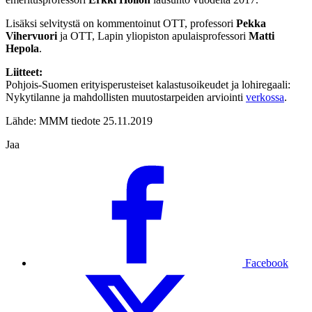
Lisäksi selvitystä on kommentoi­nut OTT, professori
Pekka
Vihervuori
ja OTT, Lapin yliopiston apulaisprofessori
Matti
Hepola
.
Liitteet:
Pohjois-Suomen erityisperusteiset kalastusoikeudet ja lohiregaali:
Nykytilanne ja mahdollisten muutostarpeiden arviointi
verkossa
.
Lähde: MMM tiedote 25.11.2019
Jaa
Facebook