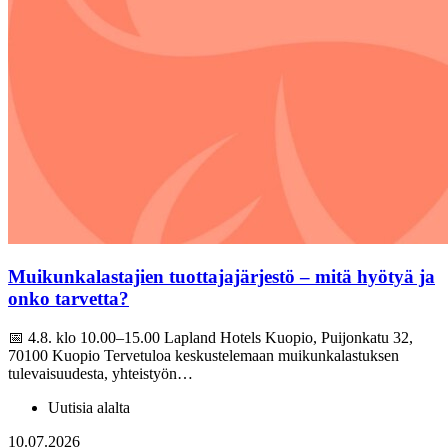
Muikunkalastajien tuottajajärjestö – mitä hyötyä ja
onko tarvetta?
📅 4.8. klo 10.00–15.00 Lapland Hotels Kuopio, Puijonkatu 32,
70100 Kuopio Tervetuloa keskustelemaan muikunkalastuksen
tulevaisuudesta, yhteistyön…
Uutisia alalta
10.07.2026