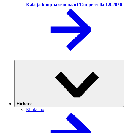
Kala ja kauppa seminaari Tampereella 1.9.2026
Elinkeino
Elinkeino