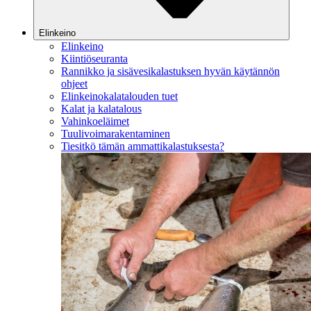
Elinkeino
Elinkeino
Kiintiöseuranta
Rannikko ja sisävesikalastuksen hyvän käytännön
ohjeet
Elinkeinokalatalouden tuet
Kalat ja kalatalous
Vahinkoeläimet
Tuulivoimarakentaminen
Tiesitkö tämän ammattikalastuksesta?