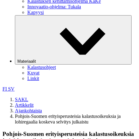
Kalastuksen kehittämisohjelma KaKe
Innovaatio-ohjelma: Tukala
Kapyysi
Materiaalit
Kalastusohjeet
Kuvat
Linkit
FI
SV
SAKL
Artikkelit
Ajankohtaista
Pohjois-Suomen erityisperusteisia kalastusoikeuksia ja
lohiregaalia koskeva selvitys julkaistu
Pohjois-Suomen erityisperusteisia kalastusoikeuksia