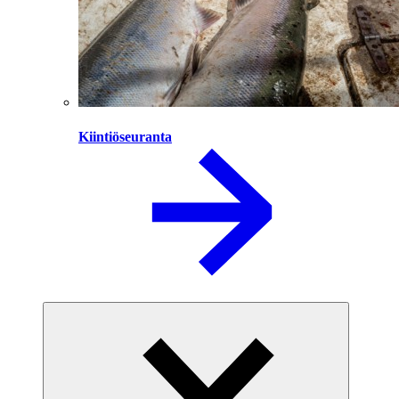
Kiintiöseuranta