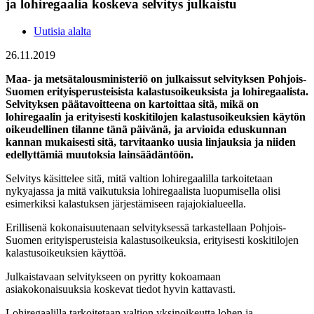
ja lohiregaalia koskeva selvitys julkaistu
Uutisia alalta
26.11.2019
Maa- ja metsätalousministeriö on julkaissut selvityksen Pohjois-
Suomen erityisperusteisista kalastusoikeuksista ja lohiregaalista.
Selvityksen päätavoitteena on kartoittaa sitä, mikä on
lohiregaalin ja erityisesti koskitilojen kalastusoikeuksien käytön
oikeudellinen tilanne tänä päivänä, ja arvioida eduskunnan
kannan mukaisesti sitä, tarvitaanko uusia linjauksia ja niiden
edellyt­tämiä muutoksia lainsäädäntöön.
Selvitys käsittelee sitä, mitä valtion lohiregaalilla tarkoitetaan
nykyajassa ja mitä vaikutuksia lohiregaalista luopumisella olisi
esimerkiksi kalastuksen järjestämiseen rajajokialueella.
Erillisenä kokonaisuutenaan selvityksessä tarkastellaan Pohjois-
Suomen erityisperusteisia kalastusoikeuksia, erityisesti koskitilojen
kalastusoikeuksien käyttöä.
Julkaistavaan selvitykseen on pyritty kokoamaan
asiakokonaisuuksia koskevat tiedot hyvin kattavasti.
Lohiregaalilla tarkoitetaan valtion yksinoikeutta lohen ja