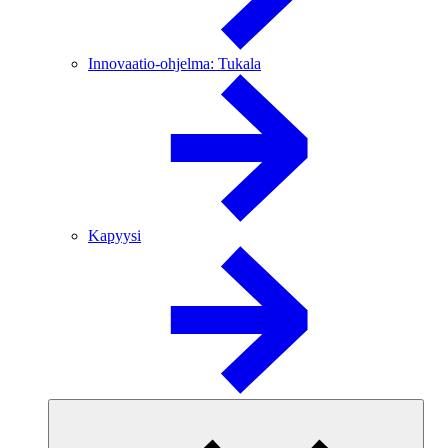
Innovaatio-ohjelma: Tukala
Kapyysi