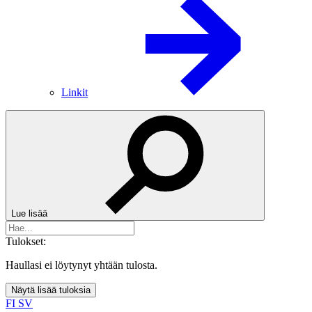
Linkit
Lue lisää
Tulokset:
Haullasi ei löytynyt yhtään tulosta.
Näytä lisää tuloksia
FI
SV