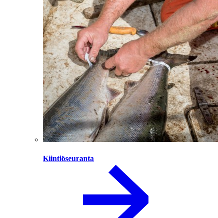
Kiintiöseuranta