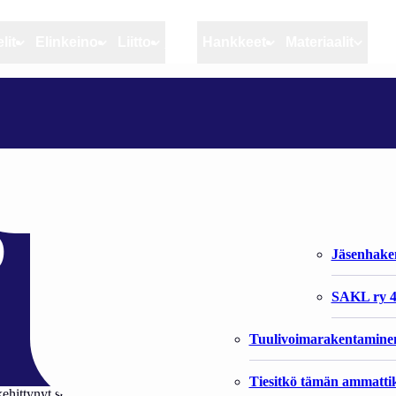
lit
Elinkeino
Liitto
MSC
Hankkeet
Materiaalit
Artikkelit
Elinkeino
Liitto
PERINTEINEN KALASTAJARISTEILY JÄLLEEN HELMIKUUSSA 2019
Ajankohtaista
Kiintiöseuranta
Organisaat
Blogit
Rannikko ja sisävesikal
Liiton vast
ajaristeily jälleen
Heikin horisontista
Elinkeinokalatalouden t
Jäsenjärje
9
Kalat ja kalatalous
Jäsenhak
Vahinkoeläimet
SAKL ry 4
Tuulivoimarakentamine
Tiesitkö tämän ammattik
ttynyt seminaariristeily järjestetään nyt 17. kerran 6.-7. helmikuuta 