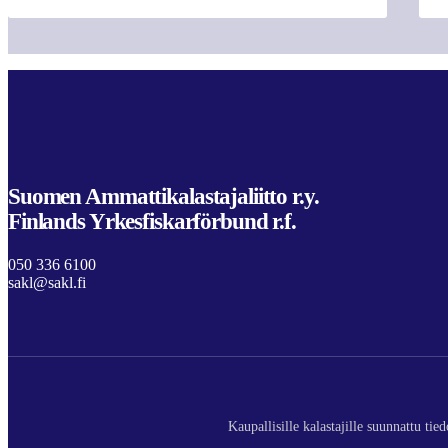
Suomen Ammattikalastajaliitto r.y.
Finlands Yrkesfiskarförbund r.f.
050 336 6100
sakl@sakl.fi
Kaupallisille kalastajille suunnattu ti