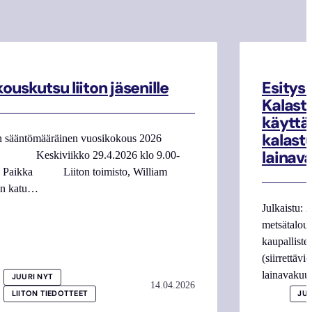
ouskutsu liiton jäsenille
Esitys
Kalasta
käyttä
kalast
n sääntömääräinen vuosikokous 2026
lainav
 Keskiviikko 29.4.2026 klo 9.00-
0 Paikka Liiton toimisto, William
in katu…
Julkaistu: 
metsätalous
kaupalliste
(siirrettäv
lainavaku
JUURI NYT
14.04.2026
LIITON TIEDOTTEET
JUU