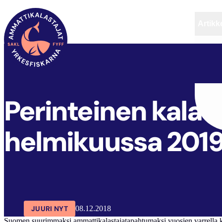
Artikke
SAKL
ARTIKKELIT
AJANKOHTAISTA
Perinteinen kalast
helmikuussa 201
JUURI NYT
08.12.2018
Suomen suurimmaksi ammattikalastajatapahtumaksi vuosien varrella kehi