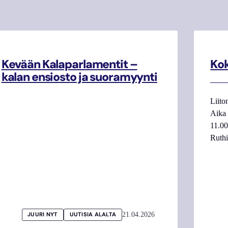
Kevään Kalaparlamentit –
Kok
kalan ensiosto ja suoramyynti
Liito
Aika
11.0
Ruth
21.04.2026
JUURI NYT
UUTISIA ALALTA