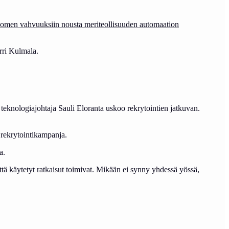
omen vahvuuksiin nousta meriteollisuuden automaation
rri Kulmala.
 teknologiajohtaja Sauli Eloranta uskoo rekrytointien jatkuvan.
 rekrytointikampanja.
a.
että käytetyt ratkaisut toimivat. Mikään ei synny yhdessä yössä,