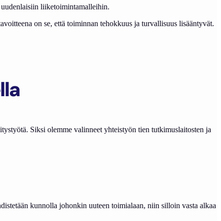
uudenlaisiin liiketoimintamalleihin.
oitteena on se, että toiminnan tehokkuus ja turvallisuus lisääntyvät.
lla
ystyötä. Siksi olemme valinneet yhteistyön tien tutkimuslaitosten ja
hdistetään kunnolla johonkin uuteen toimialaan, niin silloin vasta alkaa