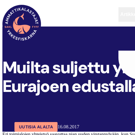
Artikke
SAKL
ARTIKKELIT
AJANKOHTAISTA
Muilta suljettu yk
Eurajoen edustall
UUTISIA ALALTA
16.08.2017
Eri toimialojen yhteistyö saavuttaa pian uuden virstanpylvään, kun S