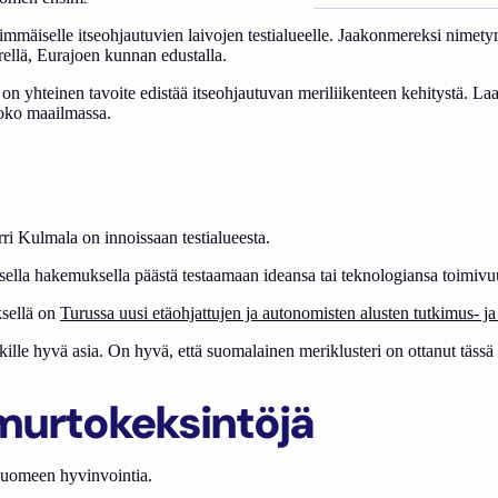
mäiselle itseohjautuvien laivojen testialueelle. Jaakonmereksi nimet
rellä, Eurajoen kunnan edustalla.
la on yhteinen tavoite edistää itseohjautuvan meriliikenteen kehitystä.
koko maailmassa.
ri Kulmala on innoissaan testialueesta.
lisella hakemuksella päästä testaamaan ideansa tai teknologiansa toimivu
ksellä on
Turussa uusi etäohjattujen ja autonomisten alusten tutkimus- j
lle hyvä asia. On hyvä, että suomalainen meriklusteri on ottanut tässä 
imurtokeksintöjä
 Suomeen hyvinvointia.