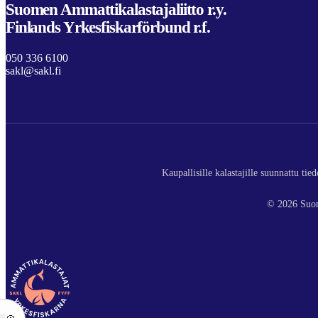
Suomen Ammattikalastajaliitto r.y.
Finlands Yrkesfiskarförbund r.f.
050 336 6100
sakl@sakl.fi
Kaupallisille kalastajille suunnattu ti
© 2026 Suom