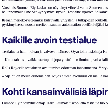
Varsinais-Suomen Ely-keskus on näyttänyt vihreää valoa Suomen ensim
hallinnoimalle One Sea -yritysyhteistyölle. Testialue sijaitsee Selkäme
Itseään meriekosysteemiksi kutsuvalla yritysten ja tutkijoiden joukol
pyrkimyksessä nousta meriteollisuuden automaation edelläkävijäksi 
Kaikille avoin testialue
Testialuetta hallinnoivan ja valvovan Dimecc Oy:n toimitusjohtaja Har
– Kuka tahansa, vaikka startup tai jopa yksittäinen ihminen, voi asial
Rolls Roycella testialueen avautumista odotetaan innostuneena. Yrity
– Sijainti on meille erinomainen. Myös alueen avoimuus on meille kaiki
Kohti kansainvälisiä läp
Dimecc Oy:n toimitusjohtaja Harri Kulmala uskoo, että testialue tuo