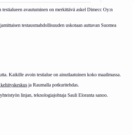
yn testialueen avautuminen on merkittävä askel Dimecc Oy:n
 Laajamittaisen testausmahdollisuuden uskotaan auttavan Suomea
utta. Kaikille avoin testialue on ainutlaatuinen koko maailmassa.
a kehityskeskus
ja Raumalla potkuritehdas.
yhteistyön linjan, teknologiajohtaja Sauli Eloranta sanoo.