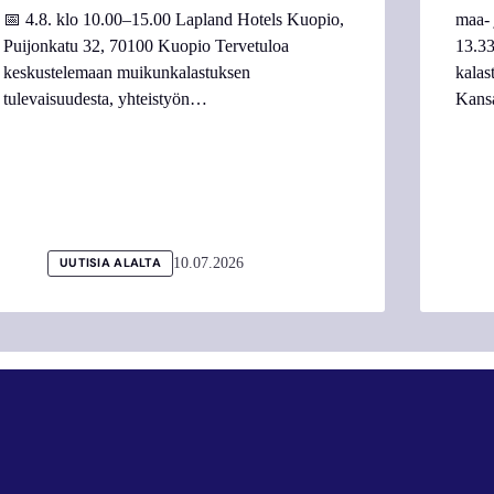
📅 4.8. klo 10.00–15.00 Lapland Hotels Kuopio,
maa- 
Puijonkatu 32, 70100 Kuopio Tervetuloa
13.33
keskustelemaan muikunkalastuksen
kalas
tulevaisuudesta, yhteistyön…
Kans
10.07.2026
UUTISIA ALALTA