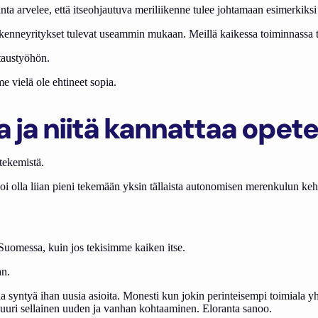
nta arvelee, että itseohjautuva meriliikenne tulee johtamaan esimerkiksi 
ikenneyritykset tulevat useammin mukaan. Meillä kaikessa toiminnassa tav
taustyöhön.
e vielä ole ehtineet sopia.
 ja niitä kannattaa opete
tekemistä.
i olla liian pieni tekemään yksin tällaista autonomisen merenkulun kehit
Suomessa, kuin jos tekisimme kaiken itse.
an.
kaa syntyä ihan uusia asioita. Monesti kun jokin perinteisempi toimiala y
juuri sellainen uuden ja vanhan kohtaaminen. Eloranta sanoo.