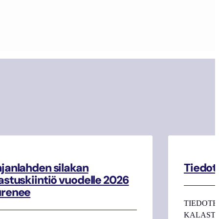
janlahden silakan
Tiedot
astuskiintiö vuodelle 2026
urenee
TIEDOTE
KALASTAJI