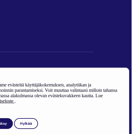
den edistäminen).
e evästeitä käyttäjäkokemuksen, analytiikan ja
oinnin parantamiseksi. Voit muuttaa valintaasi milloin tahansa
assa alakulmassa olevan evästekuvakkeen kautta. Lue
riseloste
.
äksy
Hylkää