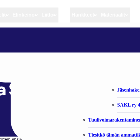
lit
Elinkeino
Liitto
MSC
Hankkeet
Materiaalit
Artikkelit
Elinkeino
Liitto
MUILTA SULJETTU YKSITYINEN TESTIALUE EURAJOEN EDUSTALLA SELKÄMERELLÄ
Ajankohtaista
Kiintiöseuranta
Organisaat
Blogit
Rannikko ja sisävesikal
Liiton vast
sityinen testialue
Heikin horisontista
Elinkeinokalatalouden t
Jäsenjärje
a Selkämerellä
Kalat ja kalatalous
Jäsenhak
Vahinkoeläimet
SAKL ry 4
Tuulivoimarakentamine
Tiesitkö tämän ammattik
uomen ensimmäinen itseohjautuvien laivojen kokeilutestimeri avautuu S