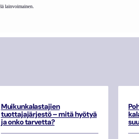
lä lainvoimainen.
Muikunkalastajien
Poh
tuottajajärjestö – mitä hyötyä
kal
ja onko tarvetta?
su