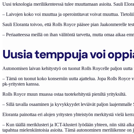
Uusi teknologia meriliikenteessä tulee muuttamaan asioita. Sauli Elora
– Laivojen koko voi muuttua ja operointitavat voivat muuttua. Tietoli
Sauli Eloranta toivoo, että Rolls Royce pääsee pian Jaakonmerelle tes
– Periaatteessa meillä on ihan välitöntä tarvetta, mutta omaa aikaa emm
Uusia temppuja voi oppia
Autonomisen laivan kehitystyö on tuonut Rolls Roycelle paljon uutta 
– Tämä on tuonut koko konserniin uutta ajattelua. Jopa Rolls Royce vo
pk-yritysten kanssa.
Rolls Royce muun muassa ostaa tuotekehitystä pieniltä yrityksiltä.
– Sillä tavalla osaaminen ja kyvykkyydet leviävät paljon laajemmalle 
Eloranta painottaa eri alojen yritysten yhteistyön merkitystä vielä kerr
– Kun täällä meriklusteri ja ICT-klusteri lyödään yhteen, niin siitä al
tapahtua mielenkiintoisia asioita. Tämä autonominen meriliikenne on 