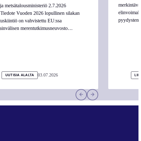
merkintäva
ja metsätalousministeriö 2.7.2026
elinvoimake
Tiedote Vuoden 2026 lopullinen silakan
pyydysten m
tuskiintiö on vahvistettu EU:ssa
ainvälisen merentutkimusneuvosto…
03.07.2026
UUTISIA ALALTA
LII