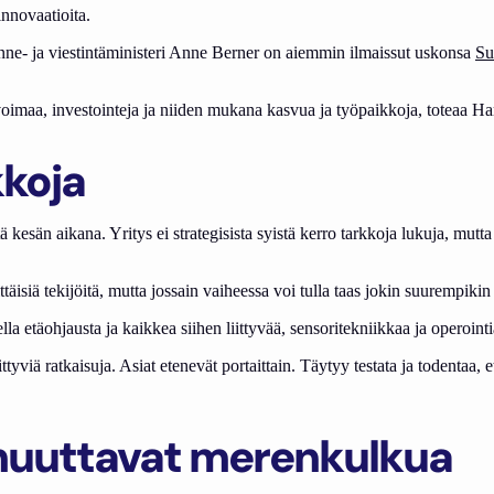
innovaatioita.
nne- ja viestintäministeri Anne Berner on aiemmin ilmaissut uskonsa
Su
voimaa, investointeja ja niiden mukana kasvua ja työpaikkoja, toteaa Ha
kkoja
kesän aikana. Yritys ei strategisista syistä kerro tarkkoja lukuja, mutta
ä tekijöitä, mutta jossain vaiheessa voi tulla taas jokin suurempikin
täohjausta ja kaikkea siihen liittyvää, sensoritekniikkaa ja operointi
viä ratkaisuja. Asiat etenevät portaittain. Täytyy testata ja todentaa, 
 muuttavat merenkulkua