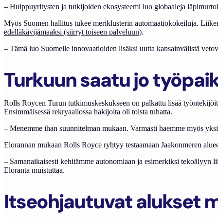
– Huippuyritysten ja tutkijoiden ekosysteemi luo globaaleja läpimurto
Myös Suomen hallitus tukee meriklusterin automaatiokokeiluja. Liike
edelläkävijämaaksi (siirryt toiseen palveluun)
.
– Tämä luo Suomelle innovaatioiden lisäksi uutta kansainvälistä veto
Turkuun saatu jo työpai
Rolls Roycen Turun tutkimuskeskukseen on palkattu lisää työntekijöitä 
Ensimmäisessä rekryaallossa hakijoita oli toista tuhatta.
– Menemme ihan suunnitelman mukaan. Varmasti haemme myös yksittäisi
Elorannan mukaan Rolls Royce ryhtyy testaamaan Jaakonmeren alueella e
– Samanaikaisesti kehitämme autonomiaan ja esimerkiksi tekoälyyn liitty
Eloranta muistuttaa.
Itseohjautuvat alukset