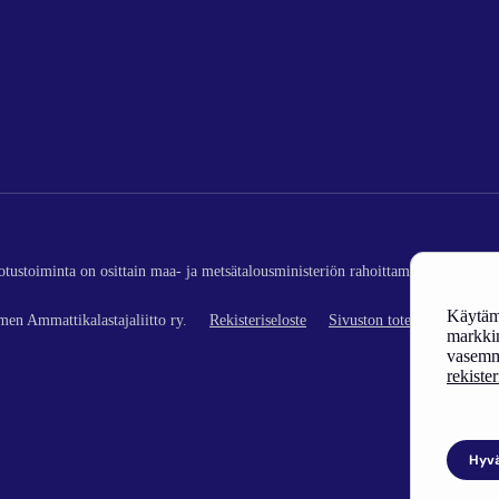
edotustoiminta on osittain maa- ja metsätalousministeriön rahoittamaa (kalatalou
Käytämm
en Ammattikalastajaliitto ry.
Rekisteriseloste
Sivuston toteutus
markkin
vasemm
rekiste
Hyv