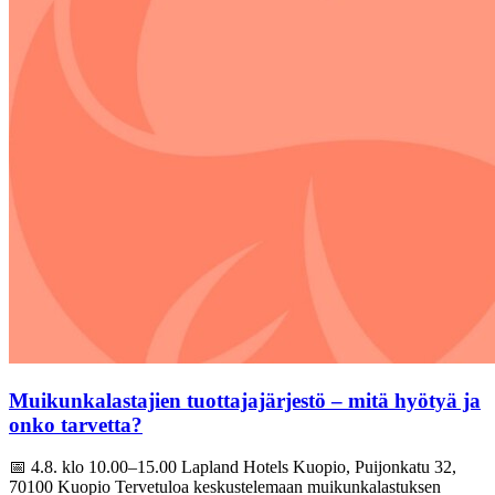
Muikunkalastajien tuottajajärjestö – mitä hyötyä ja
onko tarvetta?
📅 4.8. klo 10.00–15.00 Lapland Hotels Kuopio, Puijonkatu 32,
70100 Kuopio Tervetuloa keskustelemaan muikunkalastuksen