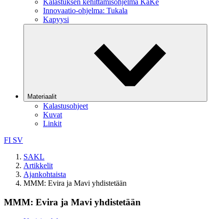
Kalastuksen kehittämisohjelma KaKe
Innovaatio-ohjelma: Tukala
Kapyysi
Materiaalit
Kalastusohjeet
Kuvat
Linkit
FI
SV
SAKL
Artikkelit
Ajankohtaista
MMM: Evira ja Mavi yhdistetään
MMM: Evira ja Mavi yhdistetään