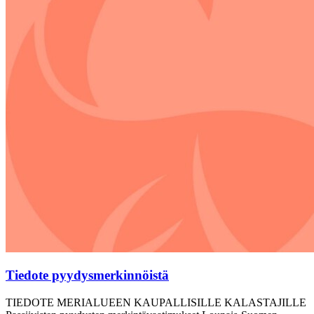
Tiedote pyydysmerkinnöistä
TIEDOTE MERIALUEEN KAUPALLISILLE KALASTAJILLE