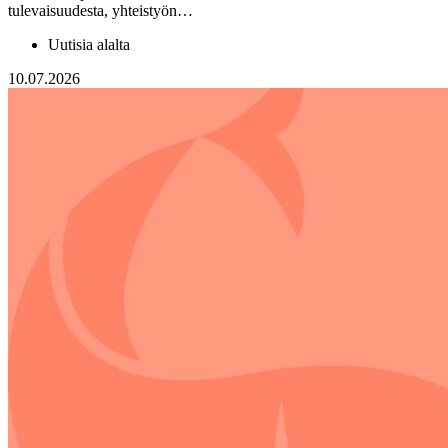
tulevaisuudesta, yhteistyön…
Uutisia alalta
10.07.2026