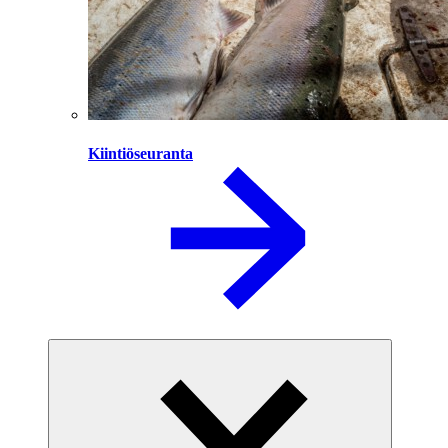
Kiintiöseuranta