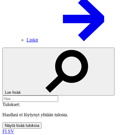
Linkit
Lue lisää
Tulokset:
Haullasi ei löytynyt yhtään tulosta.
Näytä lisää tuloksia
FI
SV