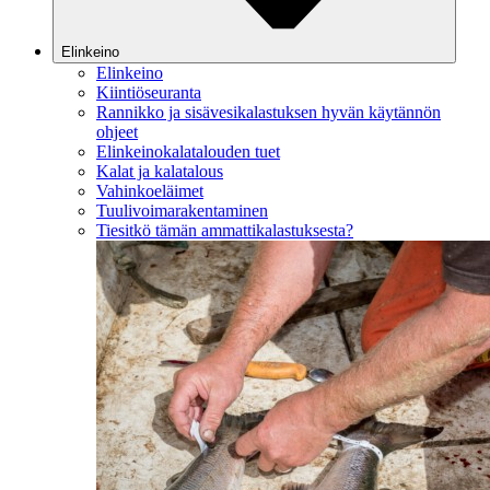
Elinkeino
Elinkeino
Kiintiöseuranta
Rannikko ja sisävesikalastuksen hyvän käytännön
ohjeet
Elinkeinokalatalouden tuet
Kalat ja kalatalous
Vahinkoeläimet
Tuulivoimarakentaminen
Tiesitkö tämän ammattikalastuksesta?