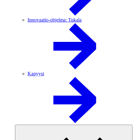
Innovaatio-ohjelma: Tukala
Kapyysi