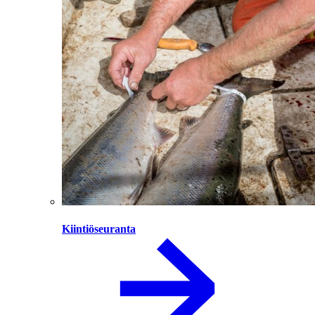
Kiintiöseuranta