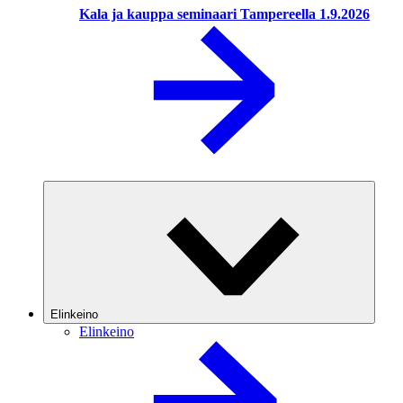
Kala ja kauppa seminaari Tampereella 1.9.2026
Elinkeino
Elinkeino