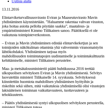
Uutisia alalta
13.11.2016
Elintarviketurvallisuusvirasto Eviran ja Maaseutuvirasto Mavin
yhdistäminen käynnistetään. ”Haluamme rakentaa vahvan viraston,
joka hoitaa asioita pellolta pöytään saakka”, maatalous- ja
ympäristöministeri Kimmo Tiilikainen sanoo. Päätöksellä ei ole
vaikutusta toimipisteverkostoon.
– Eviran ja Mavin yhdistäminen edistää elintarvikeketjun ja sen
toimijoiden näkökulman ottamista yhä vahvemmin viranomaistyön
lähtökohdaksi. Yhdistäminen tarjoaa myös
mahdollisuuden toimintatapojen uudistamiselle ja toimintakulttuurin
kehittämiselle, ministeri Tiilikainen perustelee.
Maa- ja metsätalousministeriö päätti huhtikuussa 2016 teettää
ulkopuolisen selvityksen Eviran ja Mavin yhdistämisestä. Selvitys
luovutettiin ministeri Tiilikaiselle 14. syyskuuta. Selvityksessä
kiinnitettiin huomiota mahdollisen yhdistämisen hyötyihin ja
riskeihin sekä siihen, mitä vaikutuksia yhdistämisellä olisi virastojen
lakisääteisen toiminnan vaikuttavuuteen, tuottavuuteen ja
tehokkuuteen.
– Päätös yhdistämisestä syntyi ulkopuolisen selvityksen perusteella,
ministeri Tiilikainen toteaa.