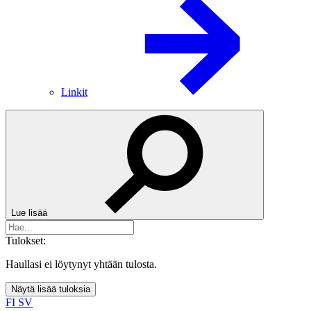
Linkit
Lue lisää
Tulokset:
Haullasi ei löytynyt yhtään tulosta.
Näytä lisää tuloksia
FI
SV