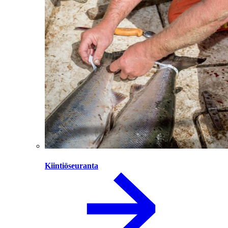
Kiintiöseuranta