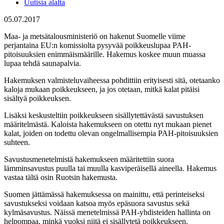
Uutisia alalta
05.07.2017
Maa- ja metsätalousministeriö on hakenut Suomelle viime
perjantaina EU:n komissiolta pysyvää poikkeuslupaa PAH-
pitoisuuksien enimmäismäärille. Hakemus koskee muun muassa
lupaa tehdä saunapalvia.
Hakemuksen valmisteluvaiheessa pohdittiin erityisesti sitä, otetaanko
kaloja mukaan poikkeukseen, ja jos otetaan, mitkä kalat pitäisi
sisältyä poikkeuksen.
Lisäksi keskusteltiin poikkeukseen sisällytettävästä savustuksen
määritelmästä. Kaloista hakemukseen on otettu nyt mukaan pienet
kalat, joiden on todettu olevan ongelmallisempia PAH-pitoisuuksien
suhteen.
Savustusmenetelmistä hakemukseen määritettiin suora
lämminsavustus puulla tai muulla kasviperäisellä aineella. Hakemus
vastaa tältä osin Ruotsin hakemusta.
Suomen jättämässä hakemuksessa on mainittu, että perinteiseksi
savustukseksi voidaan katsoa myös epäsuora savustus sekä
kylmäsavustus. Näissä menetelmissä PAH-yhdisteiden hallinta on
helpompaa, minkä vuoksi niitä ei sisällytetä poikkeukseen.