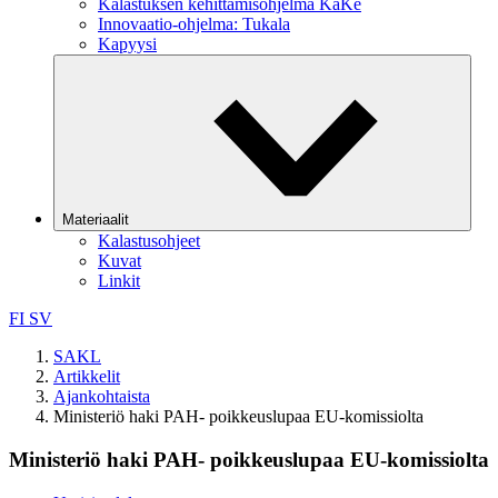
Kalastuksen kehittämisohjelma KaKe
Innovaatio-ohjelma: Tukala
Kapyysi
Materiaalit
Kalastusohjeet
Kuvat
Linkit
FI
SV
SAKL
Artikkelit
Ajankohtaista
Ministeriö haki PAH- poikkeuslupaa EU-komissiolta
Ministeriö haki PAH- poikkeuslupaa EU-komissiolta