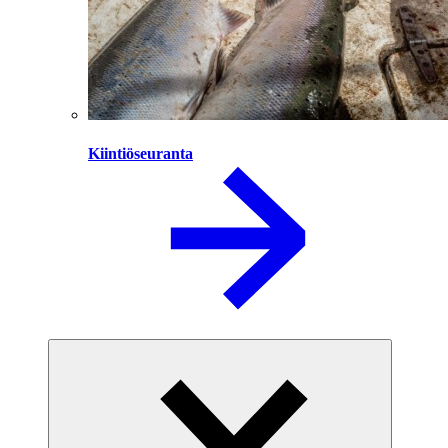
Kiintiöseuranta