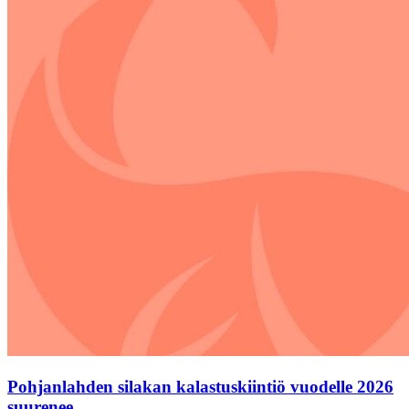
Pohjanlahden silakan kalastuskiintiö vuodelle 2026
suurenee