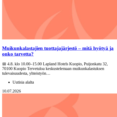
Muikunkalastajien tuottajajärjestö – mitä hyötyä ja
onko tarvetta?
📅 4.8. klo 10.00–15.00 Lapland Hotels Kuopio, Puijonkatu 32,
70100 Kuopio Tervetuloa keskustelemaan muikunkalastuksen
tulevaisuudesta, yhteistyön…
Uutisia alalta
10.07.2026