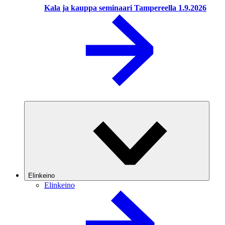
Kala ja kauppa seminaari Tampereella 1.9.2026
Elinkeino
Elinkeino