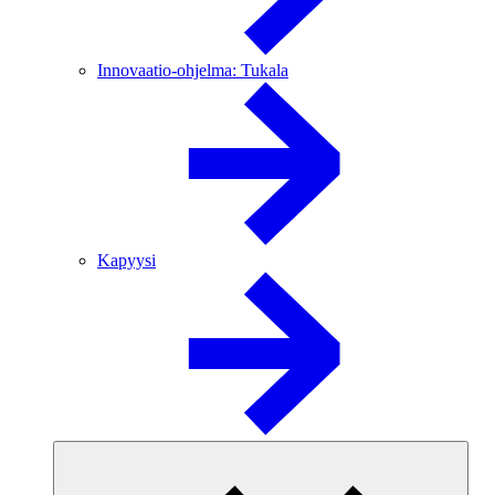
Innovaatio-ohjelma: Tukala
Kapyysi