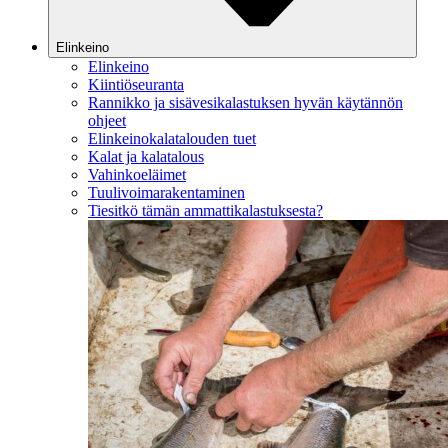
Elinkeino
Elinkeino
Kiintiöseuranta
Rannikko ja sisävesikalastuksen hyvän käytännön
ohjeet
Elinkeinokalatalouden tuet
Kalat ja kalatalous
Vahinkoeläimet
Tuulivoimarakentaminen
Tiesitkö tämän ammattikalastuksesta?