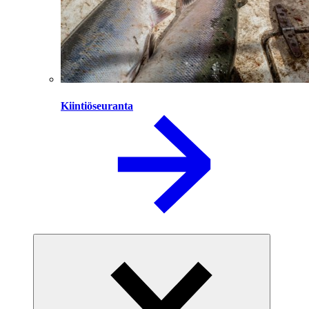
Kiintiöseuranta