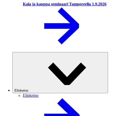
Kala ja kauppa seminaari Tampereella 1.9.2026
Elinkeino
Elinkeino