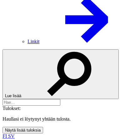
Linkit
Lue lisää
Tulokset:
Haullasi ei löytynyt yhtään tulosta.
Näytä lisää tuloksia
FI
SV