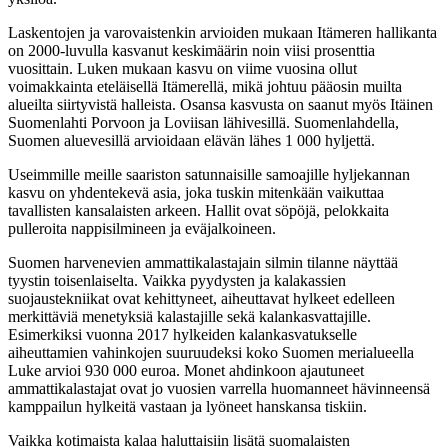
Laskentojen ja varovaistenkin arvioiden mukaan Itämeren hallikanta
on 2000-luvulla kasvanut keskimäärin noin viisi prosenttia
vuosittain. Luken mukaan kasvu on viime vuosina ollut
voimakkainta eteläisellä Itämerellä, mikä johtuu pääosin muilta
alueilta siirtyvistä halleista. Osansa kasvusta on saanut myös Itäinen
Suomenlahti Porvoon ja Loviisan lähivesillä. Suomenlahdella,
Suomen aluevesillä arvioidaan elävän lähes 1 000 hyljettä.
Useimmille meille saariston satunnaisille samoajille hyljekannan
kasvu on yhdentekevä asia, joka tuskin mitenkään vaikuttaa
tavallisten kansalaisten arkeen. Hallit ovat söpöjä, pelokkaita
pulleroita nappisilmineen ja eväjalkoineen.
Suomen harvenevien ammattikalastajain silmin tilanne näyttää
tyystin toisenlaiselta. Vaikka pyydysten ja kalakassien
suojaustekniikat ovat kehittyneet, aiheuttavat hylkeet edelleen
merkittäviä menetyksiä kalastajille sekä kalankasvattajille.
Esimerkiksi vuonna 2017 hylkeiden kalankasvatukselle
aiheuttamien vahinkojen suuruudeksi koko Suomen merialueella
Luke arvioi 930 000 euroa. Monet ahdinkoon ajautuneet
ammattikalastajat ovat jo vuosien varrella huomanneet hävinneensä
kamppailun hylkeitä vastaan ja lyöneet hanskansa tiskiin.
Vaikka kotimaista kalaa haluttaisiin lisätä suomalaisten