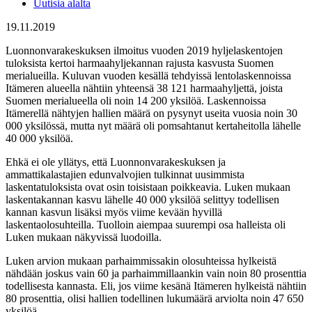
Uutisia alalta
19.11.2019
Luonnonvarakeskuksen ilmoitus vuoden 2019 hyljelaskentojen
tuloksista kertoi harmaahyljekannan rajusta kasvusta Suomen
merialueilla. Kuluvan vuoden kesällä tehdyissä lentolaskennoissa
Itämeren alueella nähtiin yhteensä 38 121 harmaahyljettä, joista
Suomen merialueella oli noin 14 200 yksilöä. Laskennoissa
Itämerellä nähtyjen hallien määrä on pysynyt useita vuosia noin 30
000 yksilössä, mutta nyt määrä oli pomsahtanut kertaheitolla lähelle
40 000 yksilöä.
Ehkä ei ole yllätys, että Luonnonvarakeskuksen ja
ammattikalastajien edunvalvojien tulkinnat uusimmista
laskentatuloksista ovat osin toisistaan poikkeavia. Luken mukaan
laskentakannan kasvu lähelle 40 000 yksilöä selittyy todellisen
kannan kasvun lisäksi myös viime kevään hyvillä
laskentaolosuhteilla. Tuolloin aiempaa suurempi osa halleista oli
Luken mukaan näkyvissä luodoilla.
Luken arvion mukaan parhaimmissakin olosuhteissa hylkeistä
nähdään joskus vain 60 ja parhaimmillaankin vain noin 80 prosenttia
todellisesta kannasta. Eli, jos viime kesänä Itämeren hylkeistä nähtiin
80 prosenttia, olisi hallien todellinen lukumäärä arviolta noin 47 650
yksilöä.