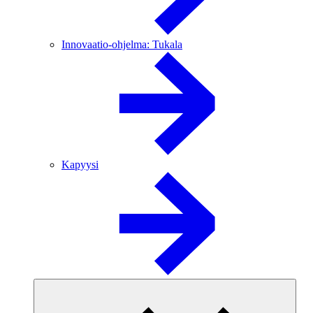
Innovaatio-ohjelma: Tukala
Kapyysi