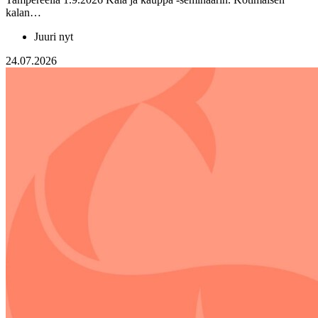
kalan…
Juuri nyt
24.07.2026