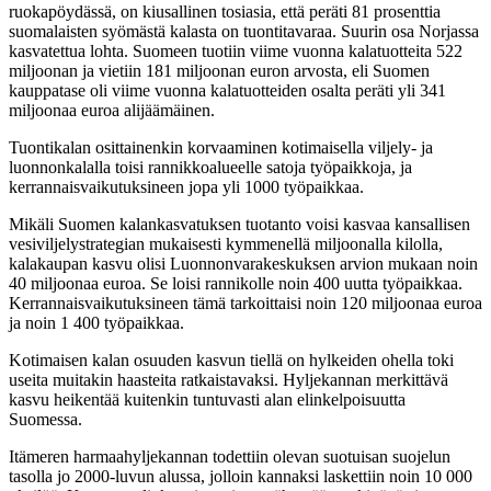
ruokapöydässä, on kiusallinen tosiasia, että peräti 81 prosenttia
suomalaisten syömästä kalasta on tuontitavaraa. Suurin osa Norjassa
kasvatettua lohta. Suomeen tuotiin viime vuonna kalatuotteita 522
miljoonan ja vietiin 181 miljoonan euron arvosta, eli Suomen
kauppatase oli viime vuonna kalatuotteiden osalta peräti yli 341
miljoonaa euroa alijäämäinen.
Tuontikalan osittainenkin korvaaminen kotimaisella viljely- ja
luonnonkalalla toisi rannikkoalueelle satoja työpaikkoja, ja
kerrannaisvaikutuksineen jopa yli 1000 työpaikkaa.
Mikäli Suomen kalankasvatuksen tuotanto voisi kasvaa kansallisen
vesiviljelystrategian mukaisesti kymmenellä miljoonalla kilolla,
kalakaupan kasvu olisi Luonnonvarakeskuksen arvion mukaan noin
40 miljoonaa euroa. Se loisi rannikolle noin 400 uutta työpaikkaa.
Kerrannaisvaikutuksineen tämä tarkoittaisi noin 120 miljoonaa euroa
ja noin 1 400 työpaikkaa.
Kotimaisen kalan osuuden kasvun tiellä on hylkeiden ohella toki
useita muitakin haasteita ratkaistavaksi. Hyljekannan merkittävä
kasvu heikentää kuitenkin tuntuvasti alan elinkelpoisuutta
Suomessa.
Itämeren harmaahyljekannan todettiin olevan suotuisan suojelun
tasolla jo 2000-luvun alussa, jolloin kannaksi laskettiin noin 10 000