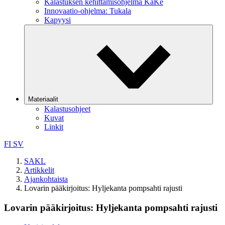
Kalastuksen kehittämisohjelma KaKe
Innovaatio-ohjelma: Tukala
Kapyysi
Materiaalit
Kalastusohjeet
Kuvat
Linkit
FI
SV
SAKL
Artikkelit
Ajankohtaista
Lovarin pääkirjoitus: Hyljekanta pompsahti rajusti
Lovarin pääkirjoitus: Hyljekanta pompsahti rajusti