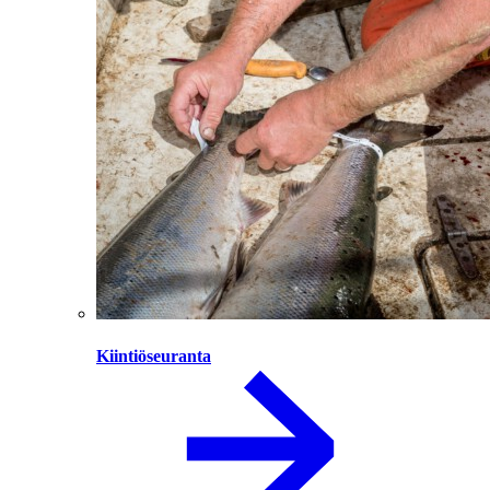
Kiintiöseuranta