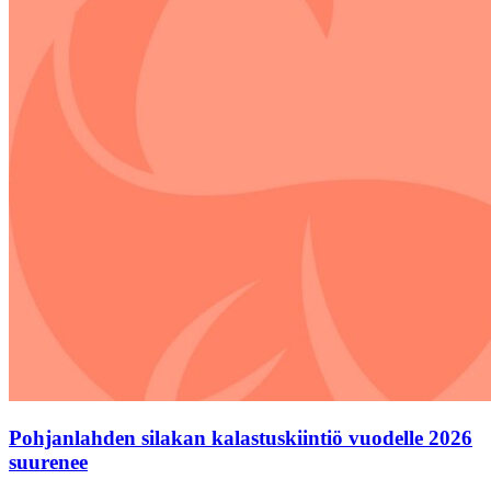
Pohjanlahden silakan kalastuskiintiö vuodelle 2026
suurenee