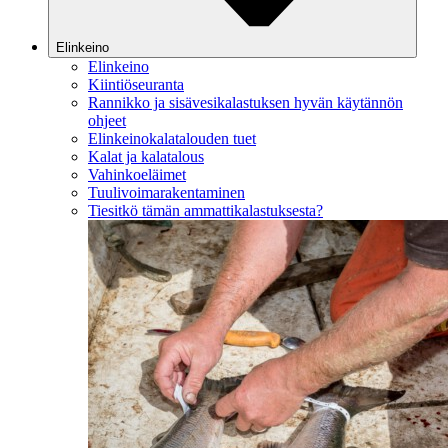
Elinkeino
Elinkeino
Kiintiöseuranta
Rannikko ja sisävesikalastuksen hyvän käytännön
ohjeet
Elinkeinokalatalouden tuet
Kalat ja kalatalous
Vahinkoeläimet
Tuulivoimarakentaminen
Tiesitkö tämän ammattikalastuksesta?