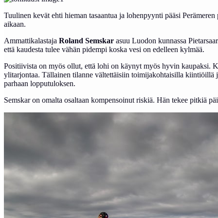
Tuulinen kevät ehti hieman tasaantua ja lohenpyynti pääsi Perämeren p
aikaan.
Ammattikalastaja
Roland Semskar
asuu Luodon kunnassa Pietarsaaren
että kaudesta tulee vähän pidempi koska vesi on edelleen kylmää.
Positiivista on myös ollut, että lohi on käynyt myös hyvin kaupaksi. Kun
ylitarjontaa. Tällainen tilanne vältettäisiin toimijakohtaisilla kiintiöi
parhaan lopputuloksen.
Semskar on omalta osaltaan kompensoinut riskiä. Hän tekee pitkiä päiv