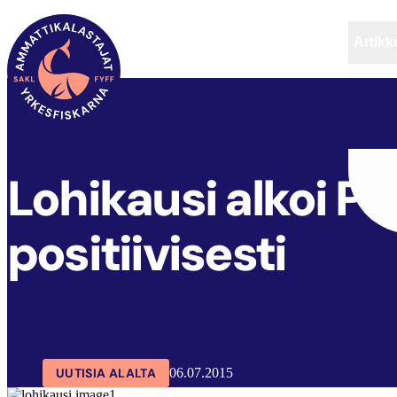
Artikke
SAKL
ARTIKKELIT
AJANKOHTAISTA
Lohikausi alkoi P
positiivisesti
UUTISIA ALALTA
06.07.2015