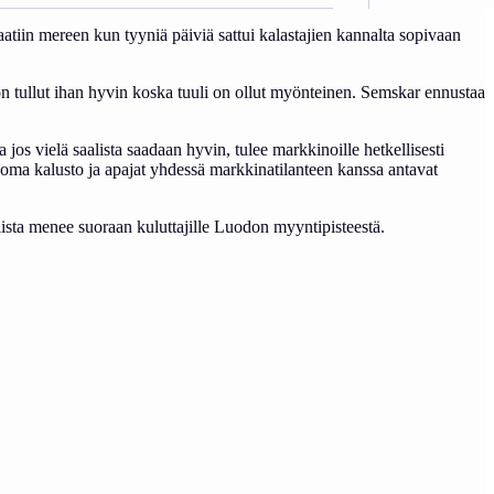
tiin mereen kun tyyniä päiviä sattui kalastajien kannalta sopivaan
on tullut ihan hyvin koska tuuli on ollut myönteinen. Semskar ennustaa
 jos vielä saalista saadaan hyvin, tulee markkinoille hetkellisesti
 kun oma kalusto ja apajat yhdessä markkinatilanteen kanssa antavat
iista menee suoraan kuluttajille Luodon myyntipisteestä.