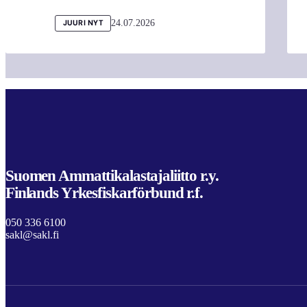
24.07.2026
JUURI NYT
Suomen Ammattikalastajaliitto r.y.
Finlands Yrkesfiskarförbund r.f.
050 336 6100
sakl@sakl.fi