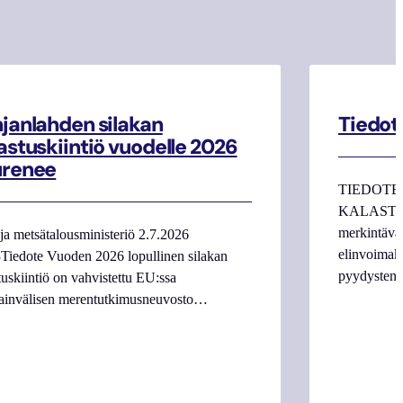
janlahden silakan
Tiedot
astuskiintiö vuodelle 2026
urenee
TIEDOTE
KALASTAJI
merkintäva
ja metsätalousministeriö 2.7.2026
elinvoimake
Tiedote Vuoden 2026 lopullinen silakan
pyydysten m
tuskiintiö on vahvistettu EU:ssa
ainvälisen merentutkimusneuvosto…