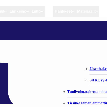
lit
Elinkeino
Liitto
MSC
Hankkeet
Materiaalit
Artikkelit
Elinkeino
Liitto
LOHIKAUSI ALKOI PERÄMEREN PUOLELLA POSITIIVISESTI
Ajankohtaista
Kiintiöseuranta
Organisaat
Blogit
Rannikko ja sisävesikal
Liiton vast
erämeren puolella
Heikin horisontista
Elinkeinokalatalouden t
Jäsenjärje
Kalat ja kalatalous
Jäsenhak
Vahinkoeläimet
SAKL ry 4
Tuulivoimarakentamine
Tiesitkö tämän ammattik