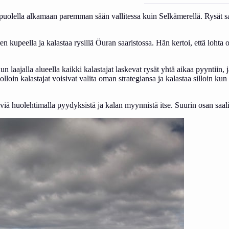
uolella alkamaan paremman sään vallitessa kuin Selkämerellä. Rysät saa
 kupeella ja kalastaa rysillä Öuran saaristossa. Hän kertoi, että lohta 
 laajalla alueella kaikki kalastajat laskevat rysät yhtä aikaa pyyntiin, ja
llä jolloin kalastajat voisivat valita oman strategiansa ja kalastaa silloin
iä huolehtimalla pyydyksistä ja kalan myynnistä itse. Suurin osan saal