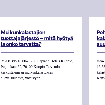
Muikunkalastajien
Poh
tuottajajärjestö – mitä hyötyä
kal
ja onko tarvetta?
su
📅 4.8. klo 10.00–15.00 Lapland Hotels Kuopio,
maa- 
Puijonkatu 32, 70100 Kuopio Tervetuloa
13.33
keskustelemaan muikunkalastuksen
kalas
tulevaisuudesta, yhteistyön…
Kans